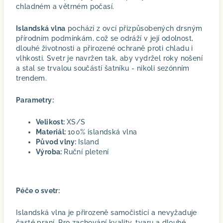
chladném a větrném počasí.
Islandská vlna
pochází z ovcí přizpůsobených drsným
přírodním podmínkám, což se odráží v její odolnost,
dlouhé životnosti a přirozené ochraně proti chladu i
vlhkosti. Svetr je navržen tak, aby vydržel roky nošení
a stal se trvalou součástí šatníku - nikoli sezónním
trendem.
Parametry:
Velikost:
XS/S
Materiál:
100% islandská vlna
Původ vlny:
Island
Výroba:
Ruční pletení
Péče o svetr:
Islandská vlna je přirozeně samočistící a nevyžaduje
časté praní. Pro zachování kvality, tvaru a dlouhé