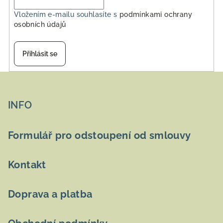
Vložením e-mailu souhlasíte s
podmínkami ochrany
osobních údajů
Přihlásit se
Z
á
p
INFO
a
t
Formulář pro odstoupení od smlouvy
í
Kontakt
Doprava a platba