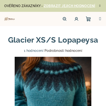
Přejít
OVĚŘENO ZÁKAZNÍKY -
ZOBRAZIT JEJICH HODNOCENÍ
na
obsah
Nákupn
Hledat
Přihlášení
Glacier XS/S Lopapeysa
košík
Průměrné
1 hodnocení
Podrobnosti hodnocení
hodnocení
produktu
je
5,0
z
5
hvězdiček.