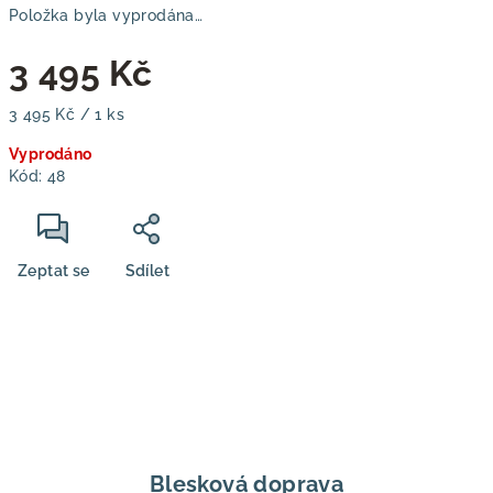
Položka byla vyprodána…
3 495 Kč
Měrná
3 495 Kč / 1 ks
cena:
Vyprodáno
Kód:
48
Zeptat se
Sdílet
Blesková doprava