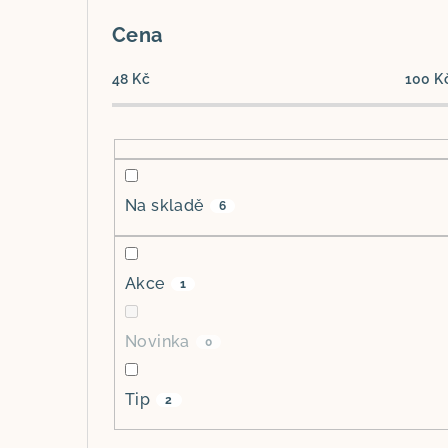
P
o
Cena
s
48
Kč
100
K
t
r
a
Na skladě
6
n
n
Akce
1
í
p
Novinka
0
a
Tip
2
n