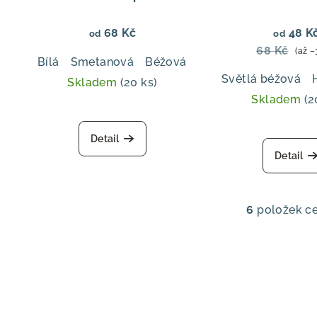
68 Kč
48 K
od
od
68 Kč
(až –
Bílá
Smetanová
Béžová
Pudrová růž
Růžov
Světlá béžová
Skladem
(20 ks)
Skladem
(2
Průměrné
hodnocení
Prů
Detail
produktu
hod
Detail
je
pro
5,0
je
z
5,0
5
6
položek c
z
O
hvězdiček.
5
v
hvě
l
á
d