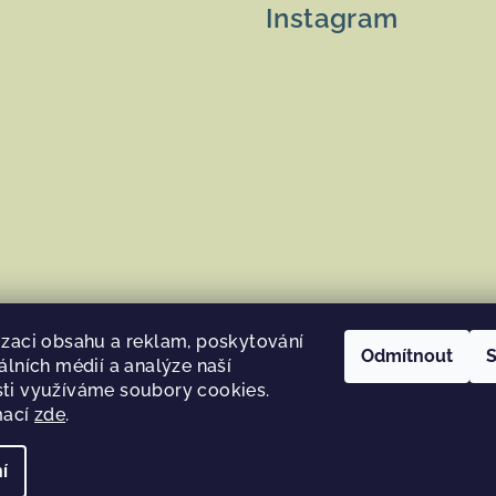
Instagram
izaci obsahu a reklam, poskytování
Odmítnout
S
álních médií a analýze naší
Sledovat na Instag
ti využíváme soubory cookies.
mací
zde
.
í