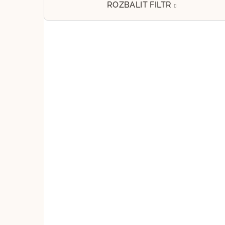
e
ROZBALIT FILTR
l