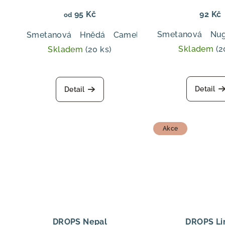
r
d
95 Kč
92 Kč
od
o
u
Smetanová
Nug
Smetanová
Hnědá
Camel
Světle mořská zele
d
k
Skladem
(2
Skladem
(20 ks)
u
t
Prů
k
hod
ů
Detail
Detail
pro
t
je
ů
5,0
z
Akce
5
hvě
DROPS Nepal
DROPS L