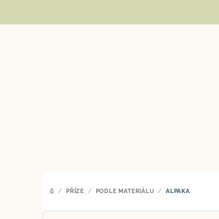
Přejít
na
obsah
/
PŘÍZE
/
PODLE MATERIÁLU
/
ALPAKA
DOMŮ