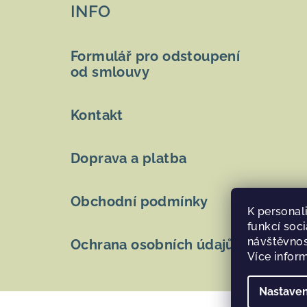
INFO
p
a
Formulář pro odstoupení
t
od smlouvy
í
Kontakt
Doprava a platba
Obchodní podmínky
K personal
funkcí soci
návštěvnos
Ochrana osobních údajů
Více infor
Nastaven