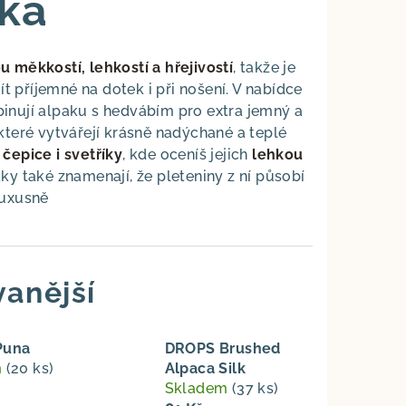
ka
 měkkostí, lehkostí a hřejivostí
, takže je
t příjemné na dotek i při nošení. V nabídce
binují alpaku s hedvábím pro extra jemný a
které vytvářejí krásně nadýchané a teplé
, čepice i svetříky
, kde oceníš jejich
lehkou
aky také znamenají, že pleteniny z ní působí
luxusně
anější
Puna
DROPS Brushed
m
(20 ks)
Alpaca Silk
Skladem
(37 ks)