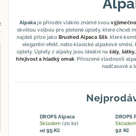
Alpa
Alpaka
je přírodní vlákno známé svou
výjimečnou
č
skvělou volbou pro pletené úplety, které chceš mí
najdeš příze jako
Brushed Alpaca Silk
, které kom
elegantní efekt, nebo klasické alpakové směsi, 
úplety. Úplety z alpaky jsou ideální na
šály, šátky
hřejivost a hladký omak
. Přirozené vlastnosti alp
nadčasově a 
Nejprodáv
DROPS Alpaca
DROPS 
Skladem
(20 ks)
Sklade
95 Kč
92 Kč
od