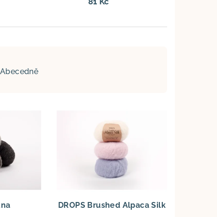
81 Kč
Abecedně
una
DROPS Brushed Alpaca Silk