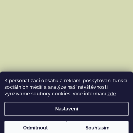
K personalizaci obsahu a reklam, poskytování funkcí
sociálních médií a analýze naší návštěvnosti
využíváme soubory cookies. Více informací
zde
.
Sledovat na Instagramu
Nastavení
Copyright 2026
Woolna.cz
. Všechna práva vyhrazena.
Upravit nastavení cookies
Odmítnout
Souhlasím