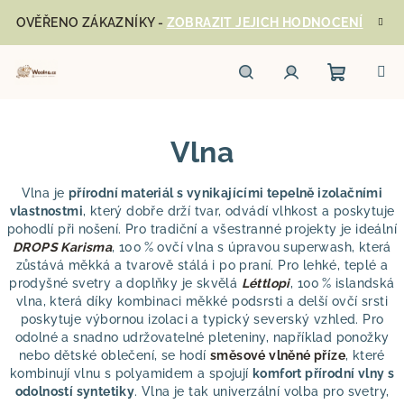
Přejít
OVĚŘENO ZÁKAZNÍKY -
ZOBRAZIT JEJICH HODNOCENÍ
na
obsah
Nákupn
Hledat
Přihlášení
Vlna
košík
Vlna je
přírodní materiál s vynikajícími tepelně izolačními
vlastnostmi
, který dobře drží tvar, odvádí vlhkost a poskytuje
pohodlí při nošení. Pro tradiční a všestranné projekty je ideální
DROPS Karisma
, 100 % ovčí vlna s úpravou superwash, která
zůstává měkká a tvarově stálá i po praní. Pro lehké, teplé a
prodyšné svetry a doplňky je skvělá
Léttlopi
, 100 % islandská
vlna, která díky kombinaci měkké podsrsti a delší ovčí srsti
poskytuje výbornou izolaci a typický severský vzhled. Pro
odolné a snadno udržovatelné pleteniny, například ponožky
nebo dětské oblečení, se hodí
směsové vlněné příze
, které
kombinují vlnu s polyamidem a spojují
komfort přírodní vlny s
odolností syntetiky
. Vlna je tak univerzální volba pro svetry,