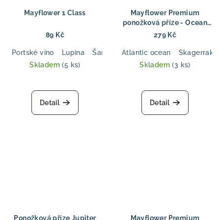
Mayflower 1 Class
Mayflower Premium
ponožková příze - Ocean
Ocean – odolná ponožková
89 Kč
279 Kč
vlna s barevným efektem
Portské víno
Lupina
Šarlatová
Atlantic ocean
Jedlově zelená
Skagerrak
Tabáko
Skladem
(5 ks)
Skladem
(3 ks)
Detail
Detail
Ponožková příze Jupiter
Mayflower Premium