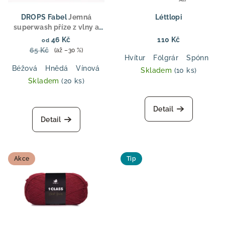
p
ů
r
DROPS Fabel
Jemná
Léttlopi
o
superwash příze z vlny a
polyamidu, fingering
d
46 Kč
110 Kč
od
tloušťka, ideální pro
65 Kč
(až –30 %)
u
ponožky, svetry a doplňky
Hvítur
Fölgrár
Spónn
B
k
Béžová
Hnědá
Vínová
Modrá
Fialová
Světlá šedá
R
Skladem
(10 ks)
Skladem
(20 ks)
t
Průměrné
ů
hodnocení
produktu
Detail
je
Detail
5,0
z
5
hvězdiček.
Akce
Tip