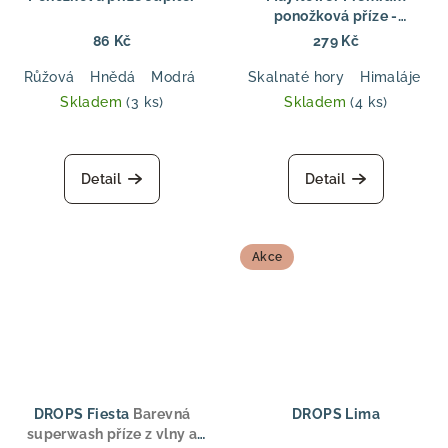
ponožková příze -
Mountain
Mountain –
86 Kč
279 Kč
odolná ponožková vlna s
barevným efektem
Růžová
Hnědá
Modrá
Černá
Skalnaté hory
Zelená
Himaláje
A
Skladem
(3 ks)
Skladem
(4 ks)
Detail
Detail
Akce
DROPS Fiesta
Barevná
DROPS Lima
superwash příze z vlny a