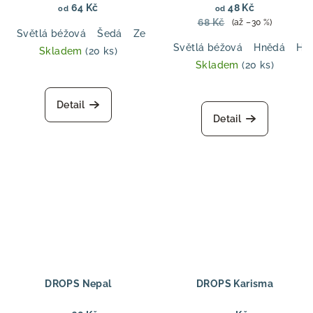
polyamidu, ideální pro
64 Kč
48 Kč
od
od
ponožky, svetry a doplňky
68 Kč
(až –30 %)
Světlá béžová
Šedá
Zelený oceán
Višňová marmeláda
Světlá béžová
Hnědá
Hn
Skladem
(20 ks)
Skladem
(20 ks)
Průměrné
hodnocení
Detail
produktu
Detail
je
5,0
z
5
hvězdiček.
DROPS Nepal
DROPS Karisma