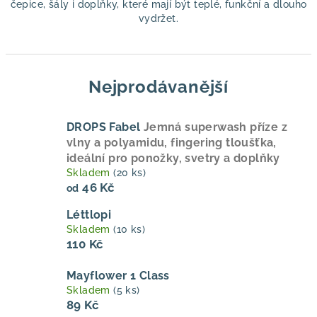
čepice, šály i doplňky, které mají být teplé, funkční a dlouho
vydržet.
Nejprodávanější
DROPS Fabel
Jemná superwash příze z
vlny a polyamidu, fingering tloušťka,
ideální pro ponožky, svetry a doplňky
Skladem
(20 ks)
46 Kč
od
Léttlopi
Skladem
(10 ks)
110 Kč
Mayflower 1 Class
Skladem
(5 ks)
89 Kč