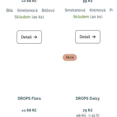
68 Kč
59 Kč
od
Smetanová
Krémová
Pud
Bílá
Smetanová
Béžová
Pudrová růž
Růžová
Antuka
Skladem
(20 ks)
Skladem
(20 ks)
Průměrné
hodnocení
produktu
Detail
Detail
je
5,0
z
5
Akce
hvězdiček.
DROPS Flora
DROPS Daisy
68 Kč
75 Kč
od
98 Kč
(–23 %)