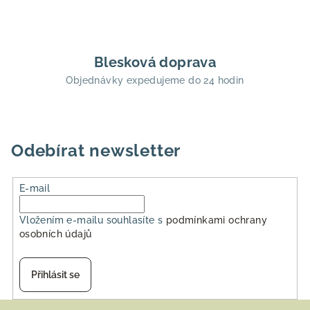
í
p
r
v
Blesková doprava
k
Objednávky expedujeme do 24 hodin
y
v
ý
p
i
Odebírat newsletter
s
u
E-mail
Vložením e-mailu souhlasíte s
podmínkami ochrany
osobních údajů
Přihlásit se
Z