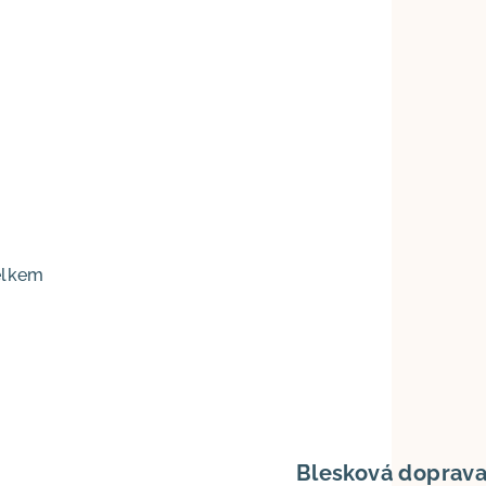
Ranní opar
Zelená šalvěj
Mech
Světlá šedá
Šedá
elkem
Blesková doprav