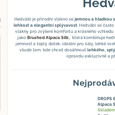
Hedv
Hedvábí je přírodní vlákno se
jemnou a hladkou s
č
lehkost a elegantní splývavost
. Hedvábí se často
vlákny pro zvýšení komfortu a krásného vzhledu 
jako
Brushed Alpaca Silk
,
která kombinuje hed
jemnost a teplý dotek, ideální pro šály, lehké sv
všude tam, kde chceš dosáhnout
lehkého, spl
opravdu exkluzivně a př
Nejprodáv
DROPS 
Alpaca S
Sklade