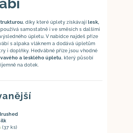
ábí
trukturou
, díky které úplety získávají
lesk,
 používá samostatně i ve směsích s dalšími
výsledného úpletu. V nabídce najdeš příze
vábí s alpaka vláknem a dodává úpletům
etry i doplňky. Hedvábné příze jsou vhodné
ývavého a lesklého úpletu
, který působí
íjemně na dotek.
anější
Brushed
ilk
m
(37 ks)