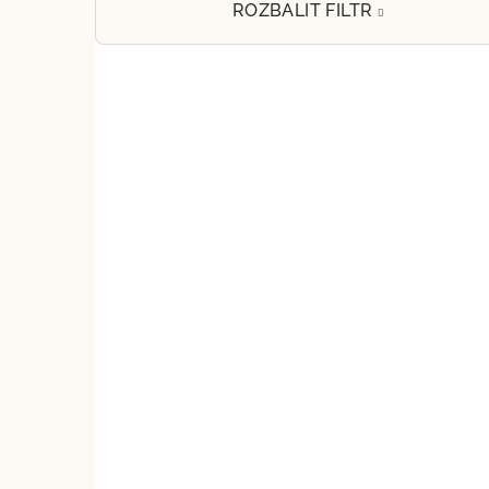
e
ROZBALIT FILTR
l