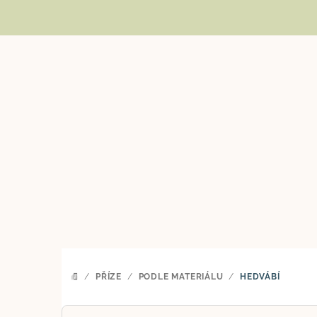
Přejít
na
obsah
/
PŘÍZE
/
PODLE MATERIÁLU
/
HEDVÁBÍ
DOMŮ