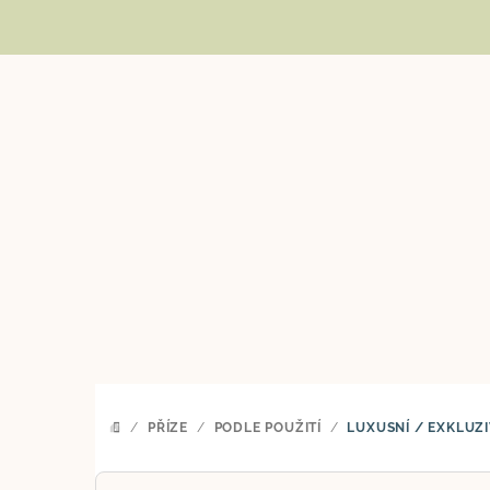
Přejít
na
obsah
/
PŘÍZE
/
PODLE POUŽITÍ
/
LUXUSNÍ / EXKLUZI
DOMŮ