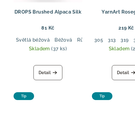
r
p
o
DROPS Brushed Alpaca Silk
YarnArt Rose
r
d
81 Kč
219 Kč
o
u
Světlá béžová
Béžová
Růžový písek
305
313
Švestka
319
d
k
Skladem
(37 ks)
Skladem
(
u
t
Průměrné
k
hodnocení
ů
Detail
Detail
produktu
t
je
ů
5,0
z
Tip
Tip
5
hvězdiček.