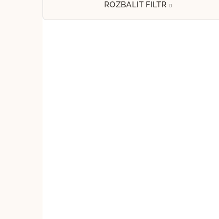
e
ROZBALIT FILTR
l