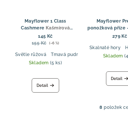
Mayflower 1 Class
Mayflower P
Cashmere
Kašmírová
ponožková příze 
ponožková příze 1. třídy –
Mountain – 
145 Kč
279 Kč
Merino & Kašmír
ponožková vlna 
155 Kč
(–6 %)
Skalnaté hory
H
efekte
Světle růžová
Tmavá pudrová růžová
Lanýž
Skladem
(
Skladem
(5 ks)
Průměrné
Detail
hodnocení
Detail
produktu
je
5,0
z
8
položek c
O
5
v
hvězdiček.
l