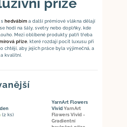
uzivní příze
i s
hedvábím
a další prémiové vlákna dělají
se hodí na šály, svetry nebo doplňky, kde
louho. Mezi oblíbené produkty patří třeba
mírová příze
, které rozdají pocit luxusu při
 chtějí, aby jejich práce byla výjimečná, a
 kvalitní.
anější
YarnArt Flowers
rden
Vivid
YarnArt
m
(2 ks)
Flowers Vivid -
Gradientní