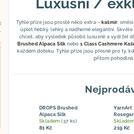
Luxusní / exkl
Tyhle příze jsou prostě něco extra –
kašmír
, směs
č
úplet hebký, lehký a nádherně elegantní. Skvěle 
chceš, aby výsledek působil luxusně a vydržel d
Brushed Alpaca Silk
nebo
1 Class Cashmere Kaš
každém doteku. Tyhle příze jsou přesně pro ty, kdo
přitom pohodlná a
Nejprodáv
DROPS Brushed
YarnArt
Alpaca Silk
Rosega
Skladem
(37 ks)
Sklade
81 Kč
219 Kč