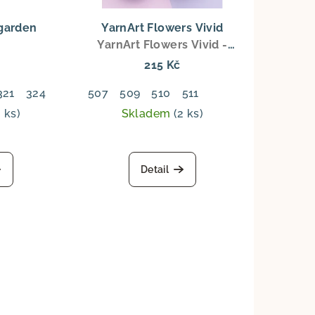
garden
YarnArt Flowers Vivid
YarnArt Flowers Vivid -
Gradientní bavlněná příze
215 Kč
250 g / 1000 m
321
Ranní opar
324
Zelená šalvěj
507
509
510
Mech
511
Světlá šedá
Šedá
2 ks)
Skladem
(2 ks)
Detail