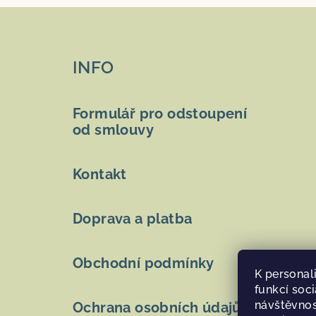
Z
á
INFO
p
a
Formulář pro odstoupení
t
od smlouvy
í
Kontakt
Doprava a platba
Obchodní podmínky
K personal
funkcí soci
návštěvnos
Ochrana osobních údajů