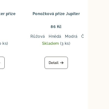
er příze
Ponožková příze Jupiter
86 Kč
n ocean
Baltic sea
Růžová
Mediterranean
Hnědá
Modrá
Černá
Zelen
0 ks)
Skladem
(3 ks)
Detail