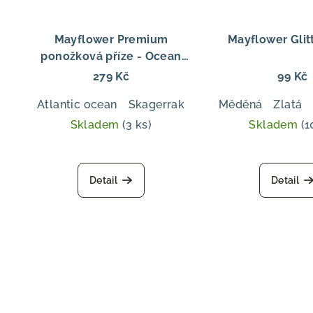
Mayflower Premium
Mayflower Glitt
ponožková příze - Ocean
Ocean – odolná ponožková
279 Kč
99 Kč
vlna s barevným efektem
Atlantic ocean
Skagerrak
Pacific ocean
Měděná
Zlatá
India
Skladem
(3 ks)
Skladem
(1
Detail
Detail