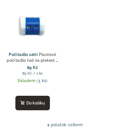
V
p
ý
r
p
o
i
d
s
u
p
k
r
t
Počítadlo sérií
Plastové
o
počítadlo řad na pletení –
ů
modro-bílé
d
89 Kč
Měrná
89 Kč / 1 ks
u
cena:
Skladem
(3 ks)
k
t
ů
Do košíku
1
položek celkem
O