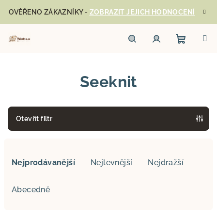
Přejít
OVĚŘENO ZÁKAZNÍKY -
ZOBRAZIT JEJICH HODNOCENÍ
na
obsah
Nákupn
Hledat
Přihlášení
Seeknit
košík
Otevřít filtr
Ř
a
Nejprodávanější
Nejlevnější
Nejdražší
z
e
Abecedně
n
í