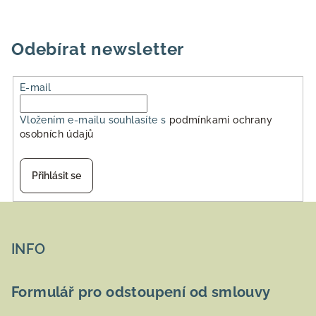
v
l
á
Odebírat newsletter
d
a
E-mail
c
í
Vložením e-mailu souhlasíte s
podmínkami ochrany
p
osobních údajů
r
v
k
Přihlásit se
y
v
Z
ý
á
p
p
INFO
i
a
s
u
t
Formulář pro odstoupení od smlouvy
í