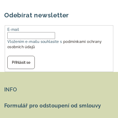
ý
p
i
Odebírat newsletter
s
u
E-mail
Vložením e-mailu souhlasíte s
podmínkami ochrany
osobních údajů
Přihlásit se
Z
á
p
INFO
a
t
Formulář pro odstoupení od smlouvy
í