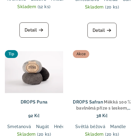
k
Skladem
(12 ks)
Skladem
(20 ks)
t
ů
Detail
Detail
Tip
Akce
DROPS Puna
DROPS Safran
Měkká 100 %
bavlněná příze s leskem,
ideální pro letní oděvy,
92 Kč
38 Kč
topy a dětské oblečení
Smetanová
Nugát
Hnědá
Světlá šedá
Světlá béžová
Antracit
Mandle
Tmav
M
Skladem
(20 ks)
Skladem
(20 ks)