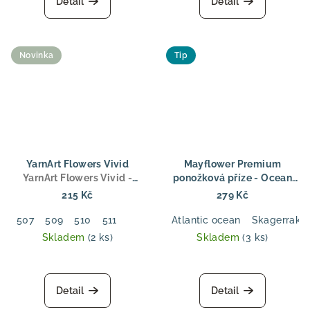
Detail
Detail
Novinka
Tip
YarnArt Flowers Vivid
Mayflower Premium
YarnArt Flowers Vivid -
ponožková příze - Ocean
Gradientní bavlněná příze
Ocean – odolná ponožková
215 Kč
279 Kč
250 g / 1000 m
vlna s barevným efektem
507
509
510
511
Atlantic ocean
Skagerrak
Skladem
(2 ks)
Skladem
(3 ks)
Detail
Detail