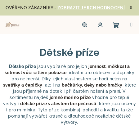
Přejít
OVĚŘENO ZÁKAZNÍKY -
ZOBRAZIT JEJICH HODNOCENÍ
na
obsah
Nákupn
Hledat
Přihlášení
Dětské příze
košík
Dětské příze
jsou vybírané pro jejich
jemnost, měkkost a
šetrnost vůči citlivé pokožce
, ideální pro oblečení a doplňky
pro nejmenší. Díky jejich vlastnostem se hodí nejen na
svetříky a čepičky
, ale i na
bačkůrky, deky nebo hračky
, které
jsou příjemné na dotek i při častém nošení a praní. V
sortimentu najdeš
jemné merino příze
vhodné pro teplé
vrstvy i
dětské příze s atestem bezpečnosti
, které jsou určeny
i pro miminka. Tyto příze kombinují pohodlí a kvalitu, takže
pomáhají vytvářet krásné a dlouhodobě nositelné dětské
výtvory.