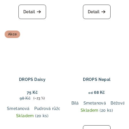
Detail
Detail
Akce
DROPS Daisy
DROPS Nepal
75 Kč
68 Kč
od
98 Kč
(–23 %)
Bílá
Smetanová
Béžová
Smetanová
Pudrová růžová
Světlý nugát
Světlá lila
Š
Skladem
(20 ks)
Skladem
(20 ks)
Průměrné
Průměrné
hodnocení