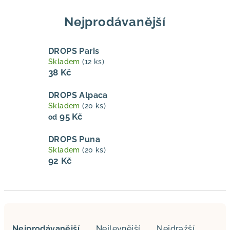
Nejprodávanější
DROPS Paris
Skladem
(12 ks)
38 Kč
DROPS Alpaca
Skladem
(20 ks)
95 Kč
od
DROPS Puna
Skladem
(20 ks)
92 Kč
Ř
a
Nejprodávanější
Nejlevnější
Nejdražší