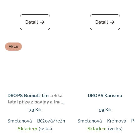
Průměrné
hodnocení
produktu
Detail
Detail
je
5,0
z
5
Akce
hvězdiček.
DROPS Bomull-Lin
Lehká
DROPS Karisma
letní příze z bavlny a lnu,
aran tloušťka, pro svetry,
73 Kč
59 Kč
topy a doplňky
Smetanová
Béžová/režná
Hnědá
Smetanová
Tmavě modrá
Krémová
Světl
Pud
Skladem
(12 ks)
Skladem
(20 ks)