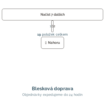
Načíst 7 dalších
S
t
1
2
O
r
19
položek celkem
á
v
n
l
Nahoru
k
á
o
d
v
a
á
n
c
í
í
p
r
v
Blesková doprava
k
Objednávky expedujeme do 24 hodin
y
v