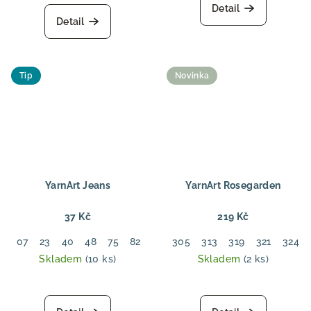
hodnocení
produktu
Detail
produktu
je
Detail
je
5,0
5,0
z
z
5
5
hvězdiček.
Tip
Novinka
hvězdiček.
YarnArt Jeans
YarnArt Rosegarden
37 Kč
219 Kč
07
23
40
48
75
82
305
313
319
321
324
Skladem
(10 ks)
Skladem
(2 ks)