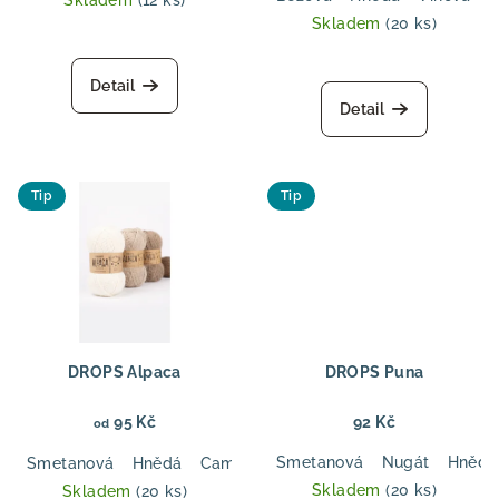
k
Skladem
(12 ks)
Skladem
(20 ks)
t
ů
Detail
Detail
Tip
Tip
DROPS Alpaca
DROPS Puna
95 Kč
92 Kč
od
Smetanová
Nugát
Hnědá
Smetanová
Hnědá
Camel
Světle mořská zelená
Zelen
Skladem
(20 ks)
Skladem
(20 ks)