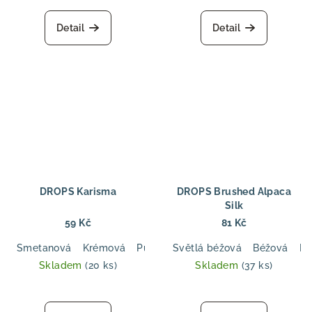
Detail
Detail
DROPS Karisma
DROPS Brushed Alpaca
Silk
59 Kč
81 Kč
Smetanová
Krémová
Pudrová růžová
Světlá béžová
Tmavě starorůžov
Béžová
Rů
Skladem
(20 ks)
Skladem
(37 ks)
Průměrné
hodnocení