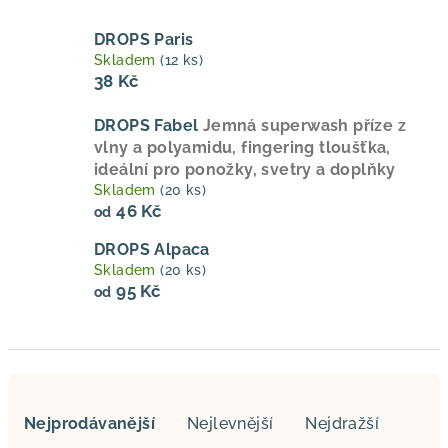
DROPS Paris
Skladem
(12 ks)
38 Kč
DROPS Fabel
Jemná superwash příze z
vlny a polyamidu, fingering tloušťka,
ideální pro ponožky, svetry a doplňky
Skladem
(20 ks)
46 Kč
od
DROPS Alpaca
Skladem
(20 ks)
95 Kč
od
Ř
a
Nejprodávanější
Nejlevnější
Nejdražší