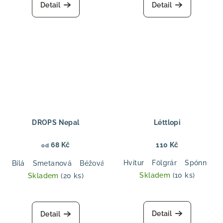
produktu
Detail
Detail
je
5,0
z
5
hvězdiček.
DROPS Nepal
Léttlopi
68 Kč
110 Kč
od
Hvítur
Fölgrár
Spónn
B
Bílá
Smetanová
Béžová
Pudrová růž
Růžová
Antuka
Skladem
(10 ks)
Skladem
(20 ks)
Průměrné
Průměrné
hodnocení
hodnocení
produktu
produktu
Detail
Detail
je
je