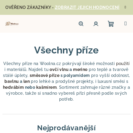
Přejít
OVĚŘENO ZÁKAZNÍKY -
ZOBRAZIT JEJICH HODNOCENÍ
na
obsah
Nákupn
Hledat
Přihlášení
Všechny příze
košík
Všechny příze na Woolna.cz pokrývají široké možnosti
použití
i materiálů. Najdeš tu
ovčí vlnu
a
merino
pro teplé a tvarově
stálé úplety,
směsové příze
s polyamidem
pro vyšší odolnost,
bavlnu
a
len
pro lehké a prodyšné projekty, i luxusní směsi s
hedvábím
nebo
kašmírem
. Sortiment zahrnuje různé značky a
výrobce, takže si snadno vybereš přízi přesně podle svých
potřeb.
Nejprodávanější