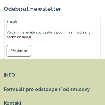
p
i
Odebírat newsletter
s
u
E-mail
Vložením e-mailu souhlasíte s
podmínkami ochrany
osobních údajů
Přihlásit se
Z
á
p
INFO
a
t
Formulář pro odstoupení od smlouvy
í
Kontakt