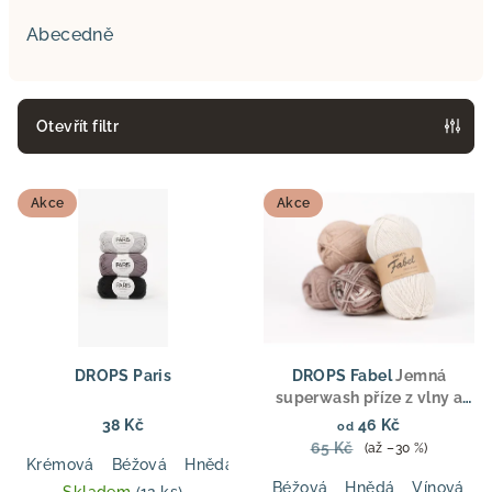
z
e
Abecedně
n
í
p
Otevřít filtr
r
V
o
Akce
Akce
ý
d
p
u
i
k
s
t
p
ů
r
DROPS Paris
DROPS Fabel
Jemná
o
superwash příze z vlny a
polyamidu, fingering
d
38 Kč
46 Kč
od
tloušťka, ideální pro
65 Kč
(až –30 %)
u
ponožky, svetry a doplňky
Krémová
Béžová
Hnědá
Tmavá modrá
Tmavá olivová
Béžová
Hnědá
Vínová
M