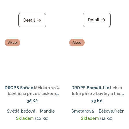
Průměrné
hodnocení
produktu
Detail
Detail
je
5,0
z
5
Akce
Akce
hvězdiček.
DROPS Safran
Měkká 100 %
DROPS Bomull-Lin
Lehká
bavlněná příze s leskem,
letní příze z bavlny a lnu,
ideální pro letní oděvy,
aran tloušťka, pro svetry,
38 Kč
73 Kč
topy a dětské oblečení
topy a doplňky
Světlá béžová
Mandle
Mech
Smetanová
Tmavá modrá
Béžová/režná
Džínová m
Skladem
(20 ks)
Skladem
(12 ks)