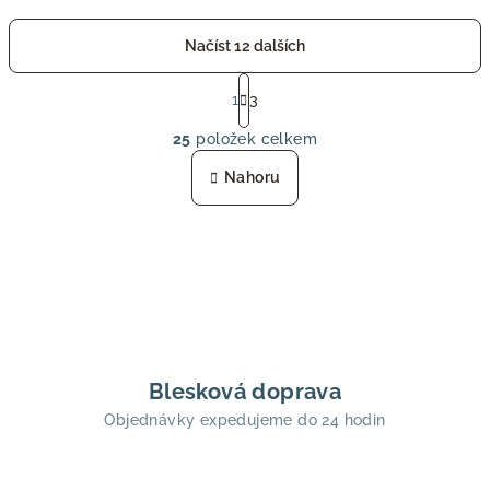
Načíst 12 dalších
S
t
1
3
O
r
25
položek celkem
á
v
n
l
Nahoru
k
á
o
d
v
a
á
n
c
í
í
p
r
v
Blesková doprava
k
Objednávky expedujeme do 24 hodin
y
v
ý