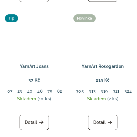
5,0
5,0
z
z
5
5
Tip
Novinka
hvězdiček.
hvězdiček.
YarnArt Jeans
YarnArt Rosegarden
37 Kč
219 Kč
07
23
40
48
75
82
305
313
319
321
324
Skladem
(10 ks)
Skladem
(2 ks)
Detail
Detail