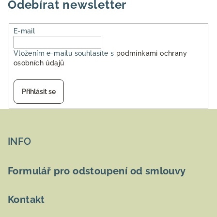
Odebírat newsletter
E-mail
Vložením e-mailu souhlasíte s
podmínkami ochrany
osobních údajů
Přihlásit se
Z
á
p
INFO
a
t
Formulář pro odstoupení od smlouvy
í
Kontakt