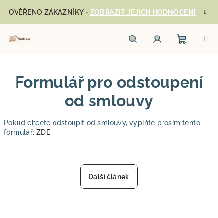
Přejít
OVĚŘENO ZÁKAZNÍKY -
ZOBRAZIT JEJICH HODNOCENÍ
na
obsah
Nákupn
Hledat
Přihlášení
Formulář pro odstoupení
košík
od smlouvy
Pokud chcete odstoupit od smlouvy, vyplňte prosím tento
formulář:
ZDE
Další článek