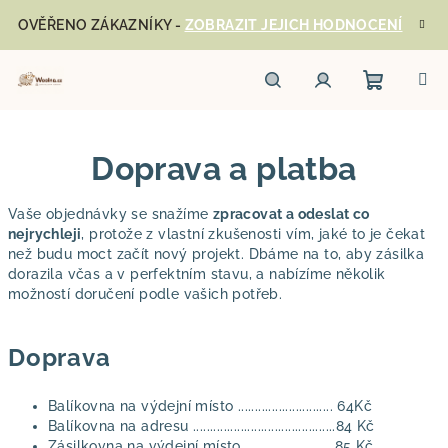
Přejít
OVĚŘENO ZÁKAZNÍKY -
ZOBRAZIT JEJICH HODNOCENÍ
na
obsah
Nákupn
Hledat
Přihlášení
Doprava a platba
košík
Vaše objednávky se snažíme
zpracovat a odeslat co
nejrychleji
, protože z vlastní zkušenosti vím, jaké to je čekat
než budu moct začít nový projekt. Dbáme na to, aby zásilka
dorazila včas a v perfektním stavu, a nabízíme několik
možností doručení podle vašich potřeb.
Doprava
Balíkovna na výdejní místo ............................ 64Kč
Balíkovna na adresu ..........................................84 Kč
Zásilkovna na výdejní místo ......................... 85 Kč