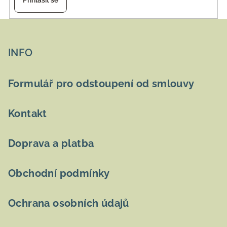
Přihlásit se
Z
á
p
INFO
a
t
Formulář pro odstoupení od smlouvy
í
Kontakt
Doprava a platba
Obchodní podmínky
Ochrana osobních údajů