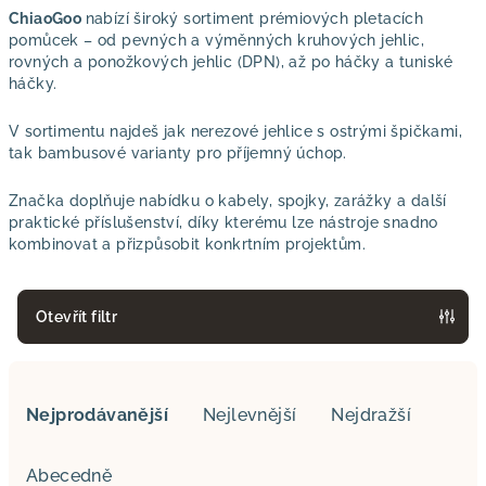
ChiaoGoo
nabízí široký sortiment prémiových pletacích
pomůcek – od pevných a výměnných kruhových jehlic,
rovných a ponožkových jehlic (DPN), až po háčky a tuniské
háčky.
V sortimentu najdeš jak nerezové jehlice s ostrými špičkami,
tak bambusové varianty pro příjemný úchop.
Značka doplňuje nabídku o kabely, spojky, zarážky a další
praktické příslušenství, díky kterému lze nástroje snadno
kombinovat a přizpůsobit konkrtním projektům.
Otevřít filtr
Ř
a
Nejprodávanější
Nejlevnější
Nejdražší
z
e
Abecedně