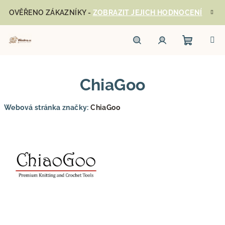
Přejít
OVĚŘENO ZÁKAZNÍKY -
ZOBRAZIT JEJICH HODNOCENÍ
na
obsah
Nákupn
Hledat
Přihlášení
ChiaGoo
košík
Webová stránka značky:
ChiaGoo