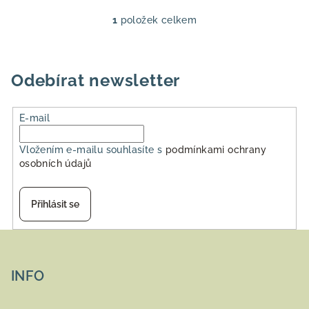
1
položek celkem
O
v
l
á
Odebírat newsletter
d
a
E-mail
c
í
Vložením e-mailu souhlasíte s
podmínkami ochrany
p
osobních údajů
r
v
k
Přihlásit se
y
v
Z
ý
á
p
p
INFO
i
a
s