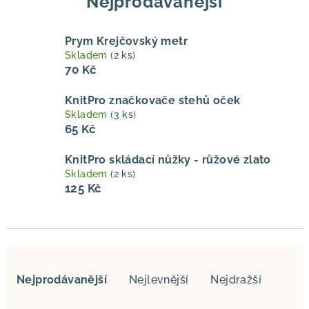
Nejprodávanější
Prym Krejčovský metr
Skladem
(2 ks)
70 Kč
KnitPro značkovače stehů oček
Skladem
(3 ks)
65 Kč
KnitPro skládací nůžky - růžové zlato
Skladem
(2 ks)
125 Kč
Ř
a
Nejprodávanější
Nejlevnější
Nejdražší
z