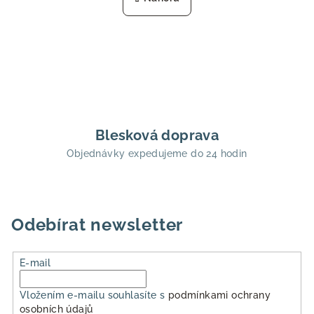
k
á
o
d
v
a
á
n
c
í
í
p
r
v
Blesková doprava
k
Objednávky expedujeme do 24 hodin
y
v
ý
p
i
Odebírat newsletter
s
u
E-mail
Vložením e-mailu souhlasíte s
podmínkami ochrany
osobních údajů