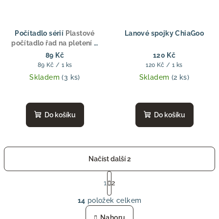
Počítadlo sérií
Plastové
Lanové spojky ChiaGoo
počítadlo řad na pletení –
modro-bílé
89 Kč
120 Kč
Měrná
Měrná
89 Kč / 1 ks
120 Kč / 1 ks
cena:
cena:
Skladem
(3 ks)
Skladem
(2 ks)
Do košíku
Do košíku
Načíst další 2
S
t
1
2
O
r
14
položek celkem
á
v
n
l
Nahoru