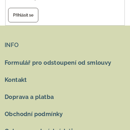
Přihlásit se
Z
á
p
INFO
a
t
Formulář pro odstoupení od smlouvy
í
Kontakt
Doprava a platba
Obchodní podmínky