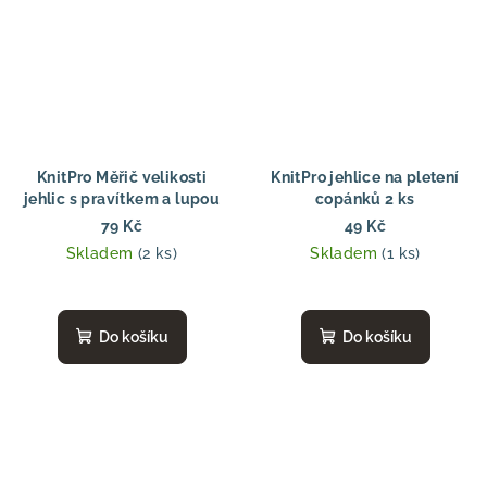
KnitPro Měřič velikosti
KnitPro jehlice na pletení
jehlic s pravítkem a lupou
copánků 2 ks
79 Kč
49 Kč
Skladem
(2 ks)
Skladem
(1 ks)
Do košíku
Do košíku