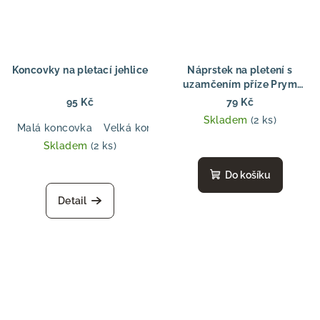
Koncovky na pletací jehlice
Náprstek na pletení s
uzamčením příze Prym
Pletařský náprstek na prst
95 Kč
79 Kč
s možností uzamčení příze
Skladem
(2 ks)
Prym
Malá koncovka
Velká koncovka
Skladem
(2 ks)
Do košíku
Detail