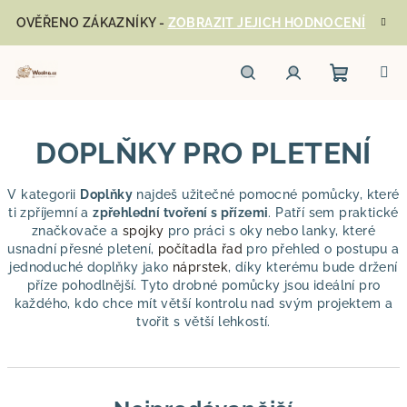
Přejít
OVĚŘENO ZÁKAZNÍKY -
ZOBRAZIT JEJICH HODNOCENÍ
na
obsah
Nákupn
Hledat
Přihlášení
DOPLŇKY PRO PLETENÍ
košík
V kategorii
Doplňky
najdeš užitečné pomocné pomůcky, které
ti zpříjemní a
zpřehlední tvoření s přízemi
. Patří sem praktické
značkovače a
spojky
pro práci s oky nebo lanky, které
usnadní přesné pletení,
počítadla řad
pro přehled o postupu a
jednoduché doplňky jako
náprstek
, díky kterému bude držení
příze pohodlnější. Tyto drobné pomůcky jsou ideální pro
každého, kdo chce mít větší kontrolu nad svým projektem a
tvořit s větší lehkostí.