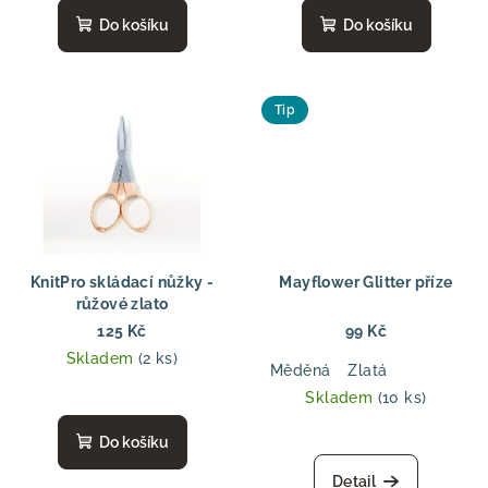
t
Do košíku
Do košíku
ů
Tip
KnitPro skládací nůžky -
Mayflower Glitter příze
růžové zlato
125 Kč
99 Kč
Skladem
(2 ks)
Měděná
Zlatá
Skladem
(10 ks)
Do košíku
Detail