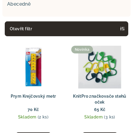
e
Abecedně
n
í
p
Otevřít filtr
r
V
o
Novinka
ý
d
p
u
i
k
s
t
p
ů
r
Prym Krejčovský metr
KnitPro značkovače stehů
o
oček
d
70 Kč
65 Kč
Skladem
(2 ks)
Skladem
(3 ks)
u
k