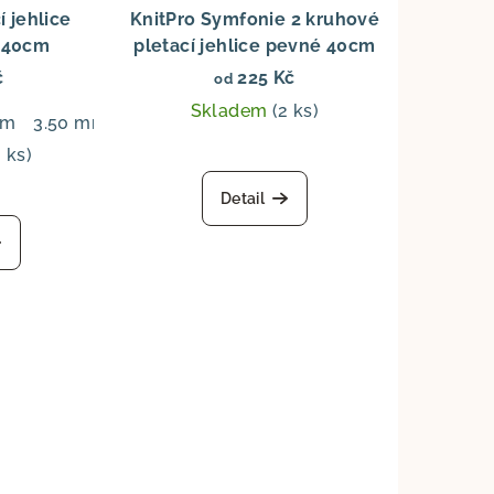
 jehlice
KnitPro Symfonie 2 kruhové
 40cm
pletací jehlice pevné 40cm
č
225 Kč
od
Skladem
(2 ks)
m
mm
4.50 mm
3.50 mm
5.00 mm
4.00 mm
4.50 mm
5.00 mm
5.50 mm
2 ks)
Detail