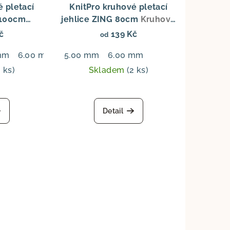
é pletací
KnitPro kruhové pletací
 100cm
jehlice ZING 80cm
Kruhové
Zing Fixed
jehlice Zing Fixed 80 cm,
č
139 Kč
od
níkové
hliníkové
mm
6.00 mm
5.00 mm
6.00 mm
2 ks)
Skladem
(2 ks)
Detail