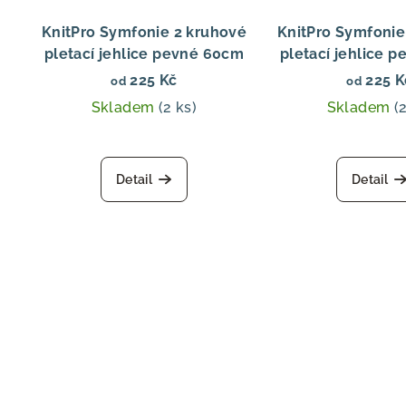
KnitPro Symfonie 2 kruhové
KnitPro Symfonie
pletací jehlice pevné 60cm
pletací jehlice 
225 Kč
225 K
od
od
Skladem
(2 ks)
Skladem
(
Detail
Detail