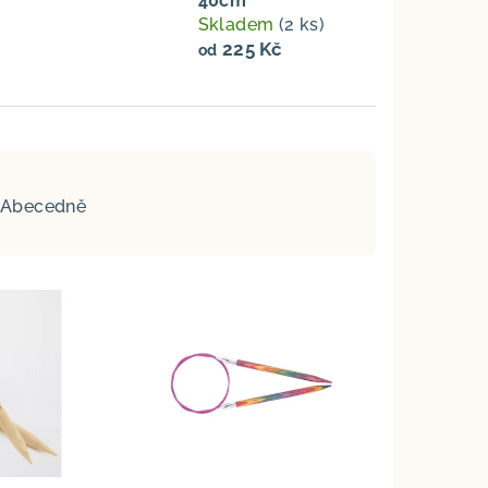
40cm
Skladem
(2 ks)
225 Kč
od
Abecedně