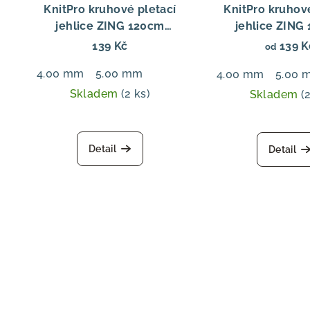
KnitPro kruhové pletací
KnitPro kruhov
jehlice ZING 120cm
jehlice ZING
Kruhové jehlice Zing Fixed
Kruhové jehlice 
139 Kč
139 K
od
120 cm, hliníkové
100 cm, hli
4.00 mm
5.00 mm
4.00 mm
5.00 
Skladem
(2 ks)
Skladem
(
Detail
Detail