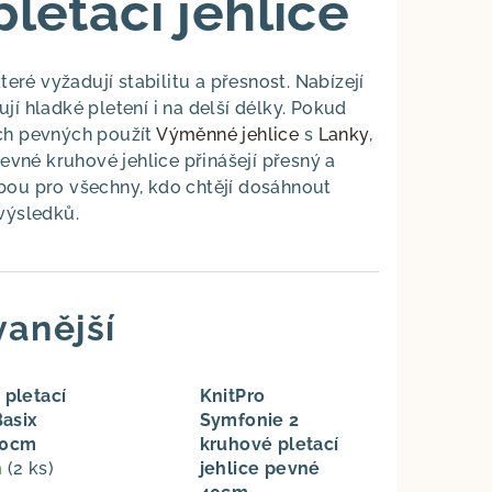
letací jehlice
teré vyžadují stabilitu a přesnost. Nabízejí
í hladké pletení i na delší délky. Pokud
ých pevných použít
Výměnné jehlice
s
Lanky
,
evné kruhové jehlice přinášejí přesný a
lbou pro všechny, kdo chtějí dosáhnout
výsledků.
anější
 pletací
KnitPro
Basix
Symfonie 2
40cm
kruhové pletací
m
(2 ks)
jehlice pevné