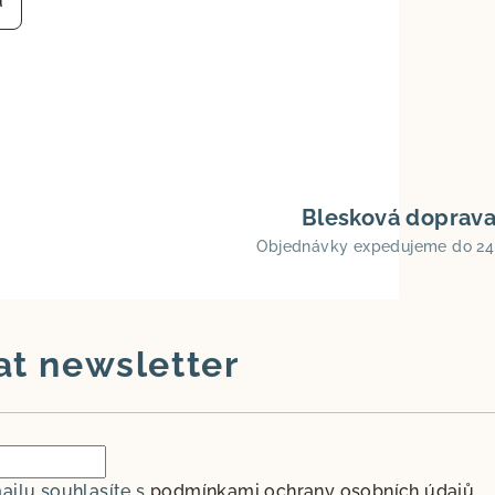
u
Blesková doprav
Objednávky expedujeme do 24
at newsletter
ailu souhlasíte s
podmínkami ochrany osobních údajů