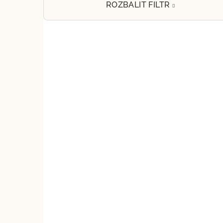
e
ROZBALIT FILTR
l