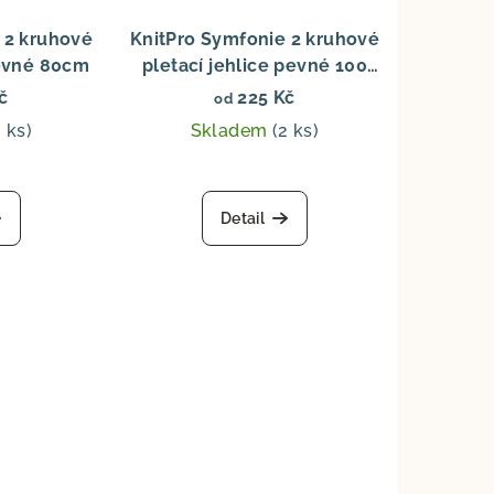
 2 kruhové
KnitPro Symfonie 2 kruhové
pevné 80cm
pletací jehlice pevné 100
cm
č
225 Kč
od
2 ks)
Skladem
(2 ks)
Detail