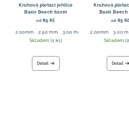
p
o
Kruhová pletací jehlice
Kruhová pletací
r
Basix Beech 60cm
Basix Beech
d
85 Kč
85 K
od
od
o
u
2.00mm
2.50 mm
3.00 mm
3.50 mm
2.00mm
4.00 m
3.00 
d
k
Skladem
(1 ks)
Skladem
(
u
t
k
ů
Detail
Detail
t
ů