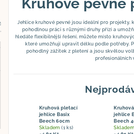
Kruhové pevné p
Jehlice kruhové pevné jsou ideální pro projekty, k
č
pohodlnou práci s různými druhy přízí a umožňuj
hledáte flexibilnější řešení, můžete místo kruhov
které umožňují upravit délku podle potřeby. P
pohodlný zážitek z pletení a jsou skvělou vo
profesionálních 
Nejprodáv
Kruhová pletací
Kruhová
jehlice Basix
jehlice 
Beech 60cm
Beech 
Skladem
(1 ks)
Sklade