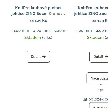
KnitPro kruhové pletací
KnitPro kruhov
jehlice ZING 60cm
Kruhové
jehlice ZING 40
jehlice Zing Fixed 60 cm,
jehlice Zing Fix
129 Kč
129 K
od
od
hliníkové
hliníkov
3.00 mm
4.00 mm
5.00 mm
6.00 mm
3.00 mm
4.00 
Skladem
(2 ks)
Skladem
(
Detail
Detail
Načíst dalš
S
1
2
t
O
r
15
položek c
v
á