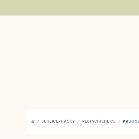
Přejít
na
obsah
/
JEHLICE/HÁČKY
/
PLETACÍ JEHLICE
/
KRUHOV
DOMŮ