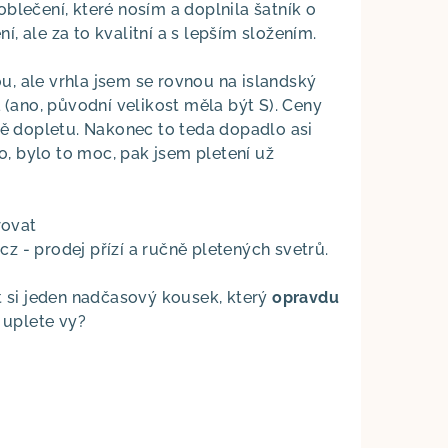
oblečení, které nosím a doplnila šatník o
í, ale za to kvalitní a s lepším složením.
ou, ale vrhla jsem se rovnou na islandský
 (ano, původní velikost měla být S). Ceny
tě dopletu. Nakonec to teda dopadlo asi
o, bylo to moc, pak jsem pletení už
rovat
cz - prodej přízí a ručně pletených svetrů.
t si jeden nadčasový kousek, který
opravdu
 uplete vy?