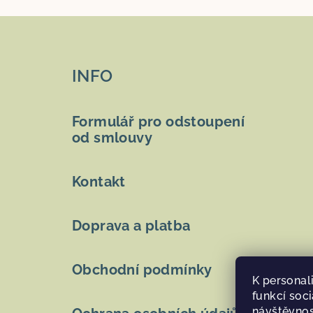
Z
á
INFO
p
a
Formulář pro odstoupení
t
od smlouvy
í
Kontakt
Doprava a platba
Obchodní podmínky
K personal
funkcí soci
návštěvnos