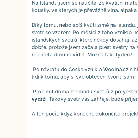
Na Islandu jsem se naučila, že kvalitní mate
kousky, ve kterých je převážně vlna, alpaka 
Díky tomu, nebo spíš kvůli zimě na Islandu,
svetr se vzorem. Po měsíci z toho vzniklo n
islandských svetrů, které někdy dosahují a
dobře, protože jsem začala plést svetry na 
nechtěla dlouho vidět. Možná tak...týden?
Po návratu do Česka vznikla Woolna.cz s 
lidi k tomu, aby si své oblečení tvořili sam
Proč mít doma hromadu svetrů z polyesteru,
vydrží
. Takový svetr vás zahřeje, bude příj
A ten pocit, když konečně dokončíte projekt,