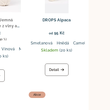
Jemná
DROPS Alpaca
 z vlny a
ngering
č
95 Kč
od
lní pro
30 %)
á olivová
Smetanová
Hnědá
Camel
Světle mo
 a doplňky
Vínová
Modrá
Fialová
Světlá šedá
Růžová mlha
Skladem
(20 ks)
0 ks)
Detail
Akce