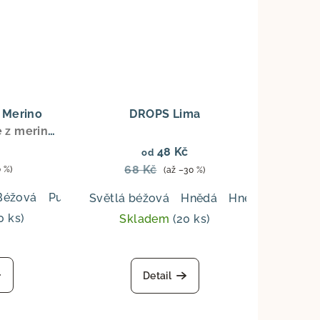
zdiček.
hvězdiček.
 Merino
DROPS Lima
e z merino
 tloušťka,
48 Kč
od
ry, topy a
68 Kč
0 %)
(až –30 %)
armeláda
Pražené mandle
Grafit
ečení
Béžová
Pudrová
Tmavá modrá
Jemná lila
Šedozele
Světlá béžová
Hnědá
Hnědošedá
Tm
0 ks)
Skladem
(20 ks)
Průměrné
hodnocení
Detail
produktu
je
5,0