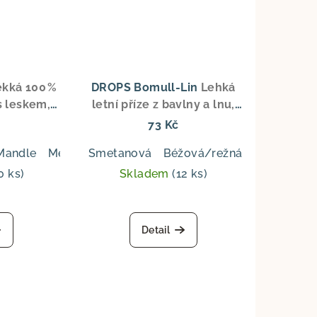
kká 100 %
DROPS Bomull-Lin
Lehká
s leskem,
letní příze z bavlny a lnu,
oděvy, topy
aran tloušťka, pro svetry,
73 Kč
lečení
topy a doplňky
it
Mandle
Tmavá šedá
Mech
Smetanová
Tmavá modrá
Béžová/režná
Džínová modrá
Hnědá
Arašídy
Tm
0 ks)
Skladem
(12 ks)
Detail