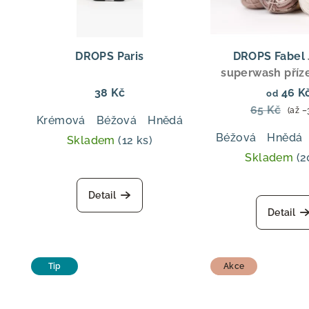
p
s
r
p
o
DROPS Paris
DROPS Fabel
r
superwash příze
d
polyamidu, fi
38 Kč
46 K
od
o
u
tloušťka, ideá
65 Kč
(až –
Krémová
Béžová
Hnědá
Tmavá modrá
Tmav
ponožky, svetry
d
k
Béžová
Hnědá
Skladem
(12 ks)
u
t
Skladem
(2
k
ů
Detail
t
Detail
ů
Tip
Akce