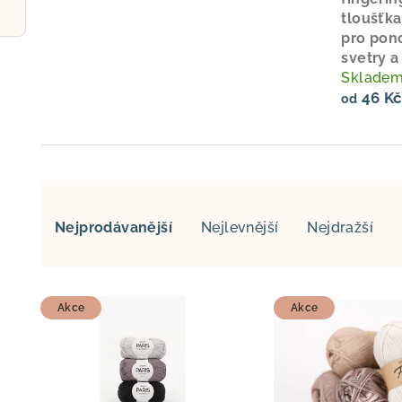
tloušťka
pro pon
svetry a
Sklade
46 K
od
Ř
Nejprodávanější
Nejlevnější
Nejdražší
a
z
V
e
Akce
Akce
ý
n
p
í
i