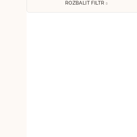
e
ROZBALIT FILTR
l