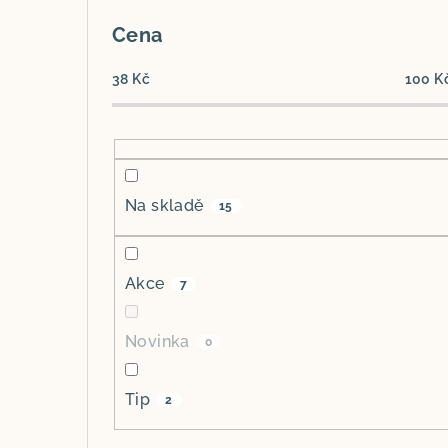
P
o
Cena
s
38
Kč
100
K
t
r
a
Na skladě
15
n
n
Akce
7
í
p
Novinka
0
a
Tip
2
n