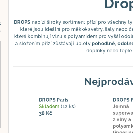
Dro
DROPS
nabízí široký sortiment přízí pro všechny t
č
které jsou ideální pro měkké svetry, šály nebo č
které kombinují vlnu s polyamidem pro vyšší odo
a složením přízí zůstávají úplety
pohodlné, odolné
doplňky nebo teplé 
Nejprodáv
DROPS Paris
DROPS F
Skladem
(12 ks)
Jemná
38 Kč
superwa
z vlny a
polyami
fingerin