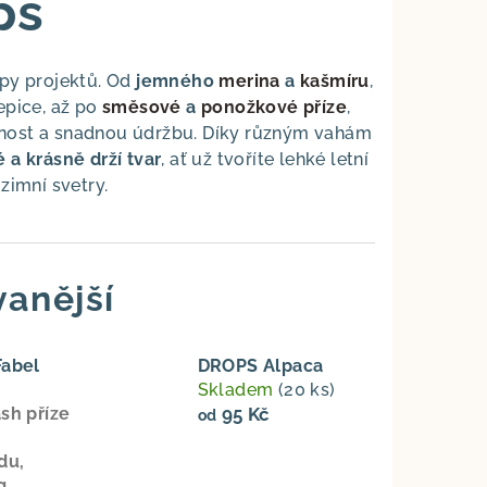
ps
ypy projektů. Od
jemného
merina
a
kašmíru
,
epice, až po
směsové
a
ponožkové příze
,
lnost a snadnou údržbu. Díky různým vahám
 a krásně drží tvar
, ať už tvoříte lehké letní
zimní svetry.
anější
abel
DROPS Alpaca
Skladem
(20 ks)
sh příze
95 Kč
od
du,
g