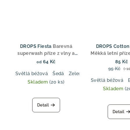
hvě
DROPS Fiesta
Barevná
DROPS Cotton
superwash příze z vlny a
Měkká letní příz
polyamidu, ideální pro
vlny a bavlny, DK
64 Kč
85 Kč
od
ponožky, svetry a doplňky
ideální pro svet
95 Kč
(–1
Světlá béžová
Šedá
Zelený oceán
Višňová m
dětské obl
Světlá béžová
Skladem
(20 ks)
Skladem
(2
Detail
Detail