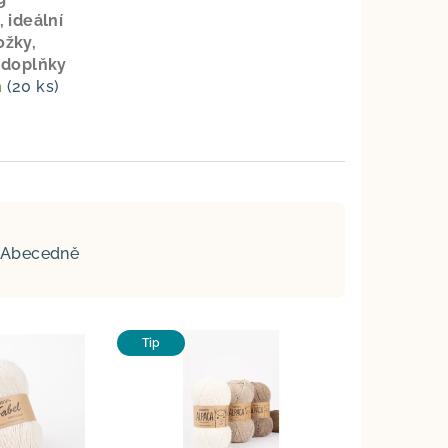
, ideální
ožky,
 doplňky
m
(20 ks)
č
Abecedně
Tip