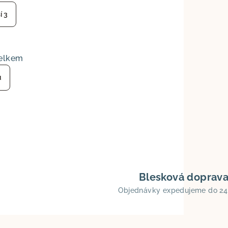
z
í 3
5
hvězdiček.
elkem
u
Blesková doprav
Objednávky expedujeme do 24