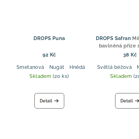
DROPS Puna
DROPS Safran
Mě
bavlněná příze 
ideální pro letní 
92 Kč
38 Kč
a dětské ob
Smetanová
Nugát
Hnědá
Světlá šedá
Světlá béžová
Antrac
Skladem
(20 ks)
Skladem
(2
Průměrné
hodnocení
Detail
Detail
produktu
je
5,0
z
5