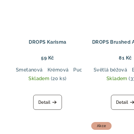
hvězdiček.
DROPS Karisma
DROPS Brushed A
59 Kč
81 Kč
Smetanová
Krémová
Pudrová růžová
Světlá béžová
Tmavě 
Skladem
(20 ks)
Skladem
(3
Prů
hod
Detail
Detail
pro
je
5,0
z
Akce
5