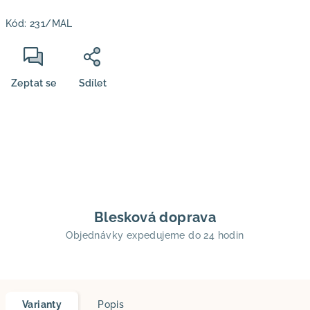
Měrná
Kód:
231/MAL
cena:
Zeptat se
Sdílet
Blesková doprava
Objednávky expedujeme do 24 hodin
Varianty
Popis