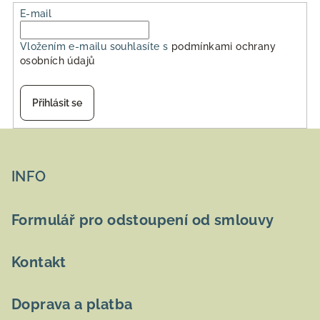
E-mail
Vložením e-mailu souhlasíte s
podmínkami ochrany
osobních údajů
Přihlásit se
Z
á
p
INFO
a
t
Formulář pro odstoupení od smlouvy
í
Kontakt
Doprava a platba