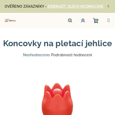
Přejít
OVĚŘENO ZÁKAZNÍKY -
ZOBRAZIT JEJICH HODNOCENÍ
na
obsah
Nákupn
Hledat
Přihlášení
Koncovky na pletací jehlice
košík
Průměrné
Neohodnoceno
Podrobnosti hodnocení
hodnocení
produktu
je
0,0
z
5
hvězdiček.