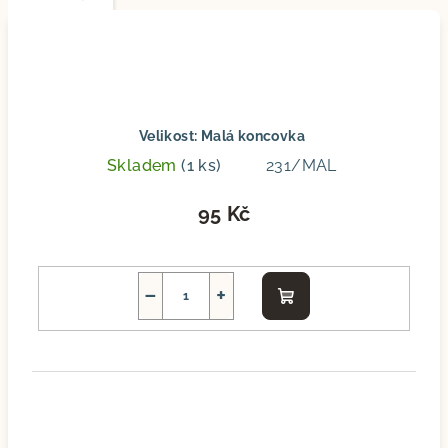
Velikost: Malá koncovka
Skladem
(1 ks)
231/MAL
95 Kč
−
+
Do
košíku