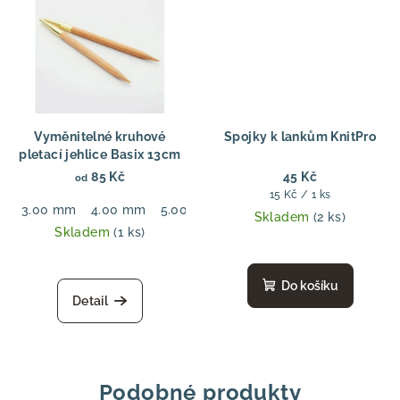
Vyměnitelné kruhové
Spojky k lankům KnitPro
pletací jehlice Basix 13cm
85 Kč
45 Kč
od
Měrná
15 Kč / 1 ks
3.00 mm
4.00 mm
5.00 mm
6.00 mm
7.00 mm
8.00
cena:
Skladem
(2 ks)
Skladem
(1 ks)
Do košíku
Detail
Podobné produkty