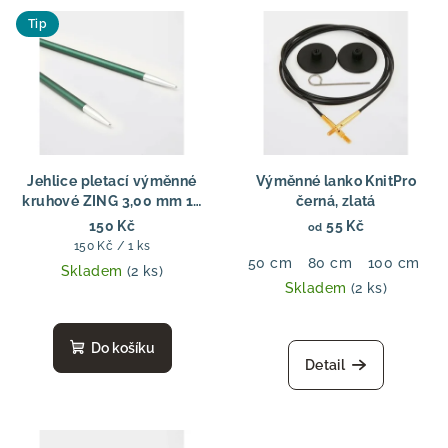
Tip
Jehlice pletací výměnné
Výměnné lanko KnitPro
kruhové ZING 3,00 mm 13
černá, zlatá
cm
150 Kč
55 Kč
od
Měrná
150 Kč / 1 ks
50 cm
80 cm
100 cm
1
cena:
Skladem
(2 ks)
Skladem
(2 ks)
Do košíku
Detail