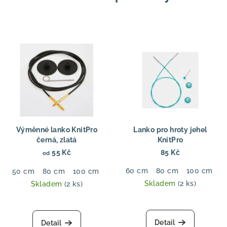
Výměnné lanko KnitPro
Lanko pro hroty jehel
černá, zlatá
KnitPro
55 Kč
85 Kč
od
60 cm
80 cm
100 cm
1
50 cm
80 cm
100 cm
120 cm
150 cm
Skladem
(2 ks)
Skladem
(2 ks)
Detail
Detail