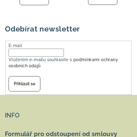
Odebírat newsletter
E-mail
Vložením e-mailu souhlasíte s
podmínkami ochrany
osobních údajů
Přihlásit se
Z
á
p
INFO
a
t
Formulář pro odstoupení od smlouvy