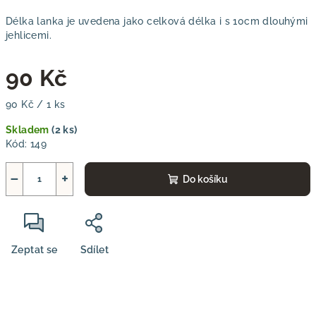
Délka lanka je uvedena jako celková délka i s 10cm dlouhými
jehlicemi.
90 Kč
Měrná
90 Kč / 1 ks
cena:
Skladem
(2 ks)
Kód:
149
−
+
Do košíku
Zeptat se
Sdílet