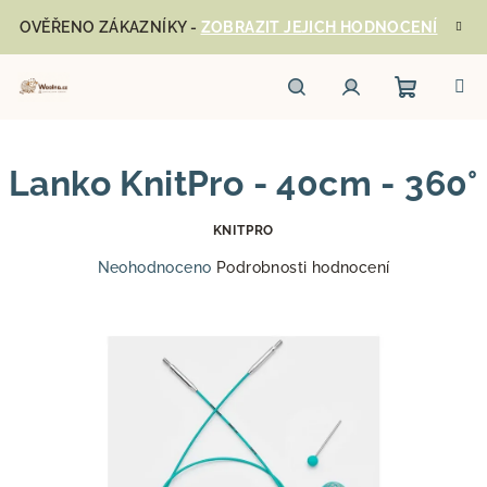
Přejít
OVĚŘENO ZÁKAZNÍKY -
ZOBRAZIT JEJICH HODNOCENÍ
na
obsah
Nákupn
Hledat
Přihlášení
Lanko KnitPro - 40cm - 360°
košík
KNITPRO
Průměrné
Neohodnoceno
Podrobnosti hodnocení
hodnocení
produktu
je
0,0
z
5
hvězdiček.