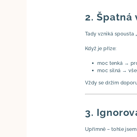
2. Špatná 
Tady vzniká spousta „
Když je příze:
moc tenká → pro
moc silná → vše
Vždy se držím doporu
3. Ignorov
Upřímně – tohle jsem