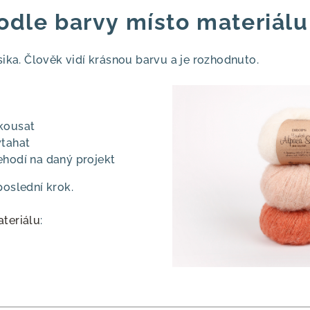
podle barvy místo materiálu
asika. Člověk vidí krásnou barvu a je rozhodnuto.
kousat
ytahat
ehodí na daný projekt
poslední krok.
teriálu
: