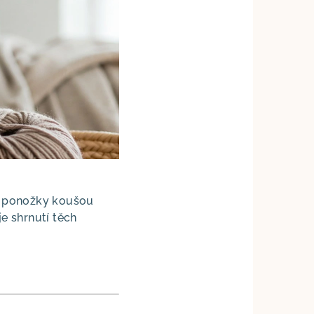
“, ponožky koušou
je shrnutí těch