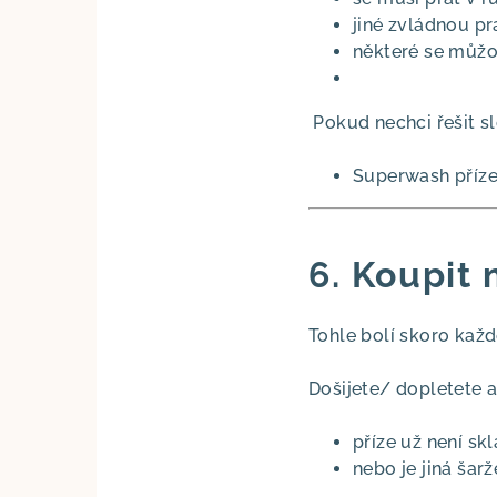
jiné zvládnou p
některé se můžo
Pokud nechci řešit sl
Superwash příz
6. Koupit 
Tohle bolí skoro každ
Došijete/ dopletete a
příze už není s
nebo je jiná šarž