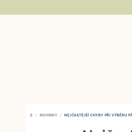
Přejít
na
obsah
/
NOVINKY
/
NEJČASTĚJŠÍ CHYBY PŘI VÝBĚRU PŘ
DOMŮ