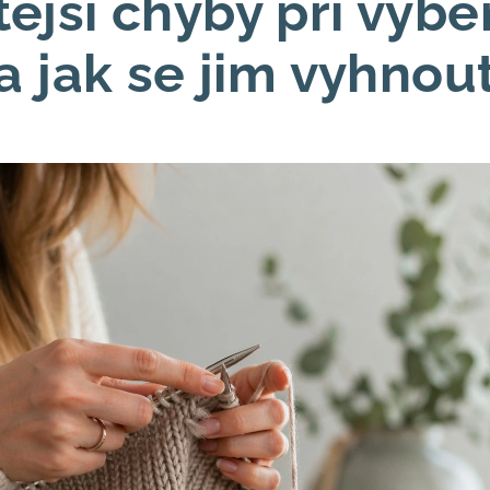
ější chyby při výbě
(a jak se jim vyhnout