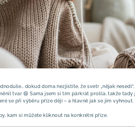
ednoduše… dokud doma nezjistíte, že svetr „nějak nesedí
ěnil tvar 😄 Sama jsem si tím párkrát prošla, takže tady 
eré se při výběru příze dějí – a hlavně jak se jim vyhnout.
y, kam si můžete kliknout na konkrétní příze.