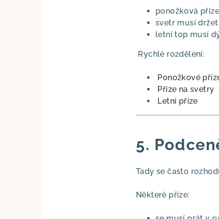
ponožková příze
svetr musí držet
letní top musí d
Rychlé rozdělení:
Ponožkové příz
Příze na svetry
Letní příze
5. Podcen
Tady se často rozhoduj
Některé příze:
se musí prát v r