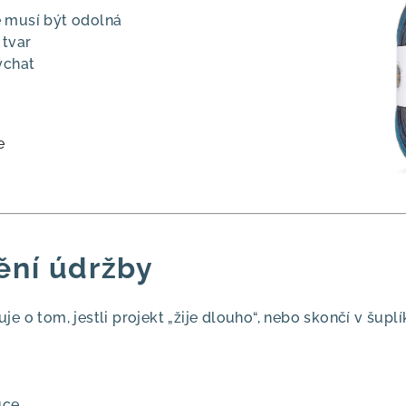
 musí být odolná
 tvar
ýchat
e
ění údržby
e o tom, jestli projekt „žije dlouho“, nebo skončí v šuplí
uce