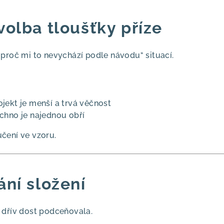
volba tloušťky příze
proč mi to nevychází podle návodu“ situací.
jekt je menší a trvá věčnost
chno je najednou obří
čení ve vzoru.
ání složení
 dřív dost podceňovala.