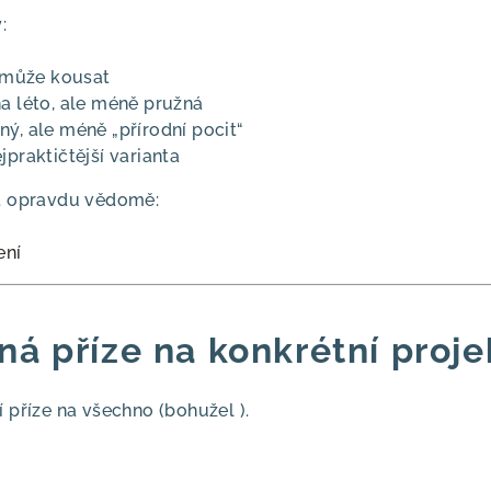
:
e může kousat
a léto, ale méně pružná
ný, ale méně „přírodní pocit“
jpraktičtější varianta
at opravdu vědomě:
ení
á příze na konkrétní proje
í příze na všechno (bohužel ).