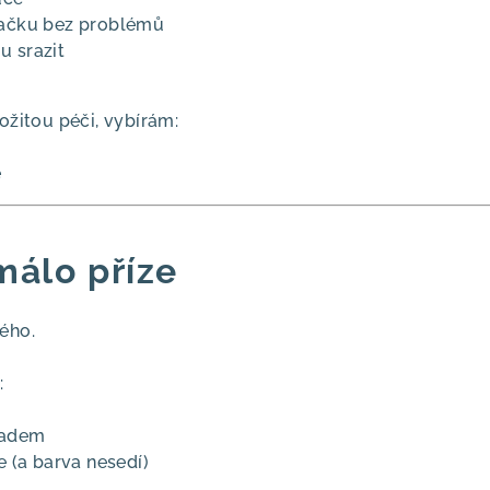
račku bez problémů
u srazit
ožitou péči, vybírám:
e
málo příze
ého.
:
kladem
e (a barva nesedí)