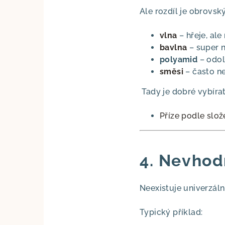
Ale rozdíl je obrovský
vlna
– hřeje, al
bavlna
– super n
polyamid
– odol
směsi
– často ne
Tady je dobré vybír
Příze podle slož
4. Nevhodn
Neexistuje univerzáln
Typický příklad: