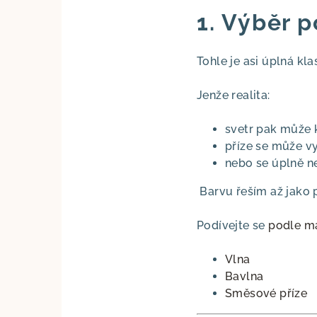
1. Výběr 
Tohle je asi úplná kl
Jenže realita:
svetr pak může 
příze se může v
nebo se úplně n
Barvu řeším až jako 
Podívejte se
podle ma
Vlna
Bavlna
Směsové příze