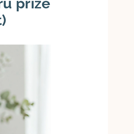
ru příze
)