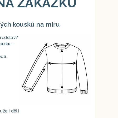
NA ZAKÁZKU
ných kousků na míru
představ?
kázku
–
dlí.
uže i děti