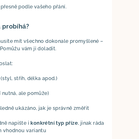
 přesně podle vašeho přání.
 probíhá?
usíte mít všechno dokonale promyšlené –
 Pomůžu vám ji doladit.
slat:
(styl, střih, délka apod.)
í nutná, ale pomůže)
hledně ukázáno, jak je správně změřit
ně napište i
konkrétní typ příze
, jinak ráda
 vhodnou variantu