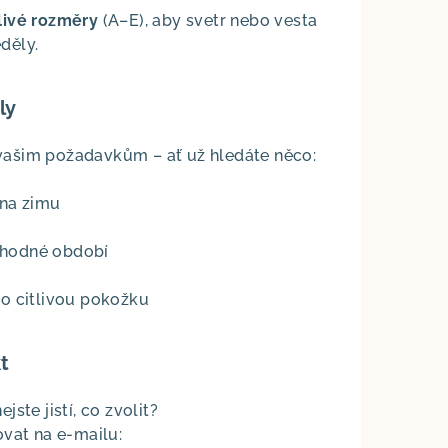
tlivé rozměry
(A–E), aby svetr nebo vesta
děly.
ly
 vašim požadavkům – ať už hledáte něco:
 na zimu
chodné období
o citlivou pokožku
t
jste jistí, co zvolit?
vat na e-mailu: