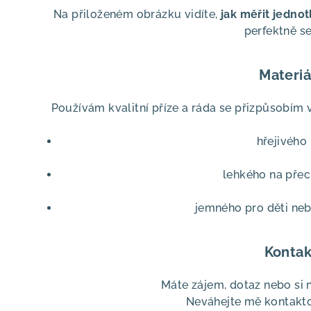
Na přiloženém obrázku vidíte,
jak měřit jedno
perfektně se
Materiá
Používám kvalitní příze a ráda se přizpůsobím
hřejivého
lehkého na pře
jemného pro děti neb
Kontak
Máte zájem, dotaz nebo si ne
Neváhejte mě kontakto