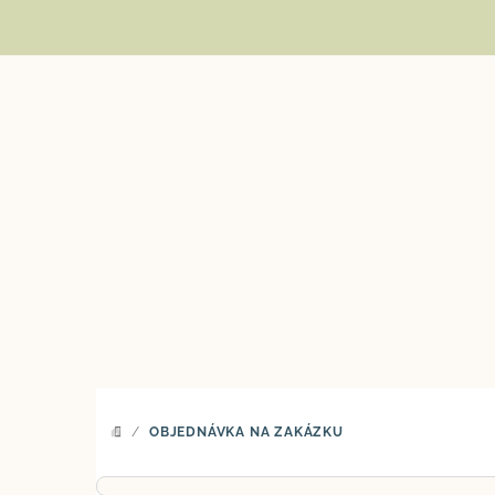
Přejít
na
obsah
/
OBJEDNÁVKA NA ZAKÁZKU
DOMŮ