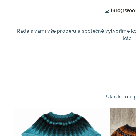
📩
info@wool
Ráda s vámi vše proberu a společně vytvoříme k
léta
Ukázka mé p