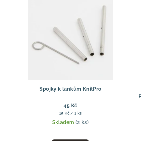
Spojky k lankům KnitPro
45 Kč
Měrná
15 Kč / 1 ks
cena:
Skladem
(2 ks)