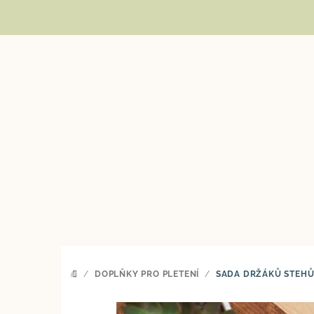
Přejít
na
obsah
/
DOPLŇKY PRO PLETENÍ
/
SADA DRŽÁKŮ STEHŮ 1
DOMŮ