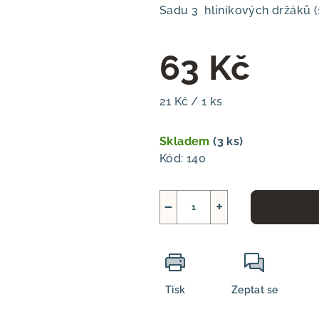
Sadu 3 hliníkových držáků (
63 Kč
Měrná
21 Kč / 1 ks
cena:
Skladem
(3 ks)
Kód:
140
−
+
Tisk
Zeptat se