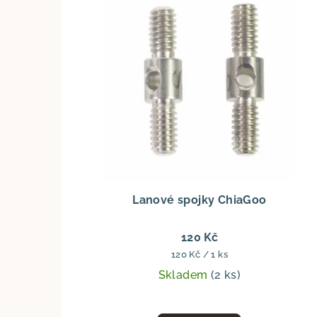
Lanové spojky ChiaGoo
120 Kč
Měrná
120 Kč / 1 ks
cena:
Skladem
(2 ks)