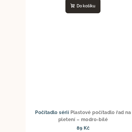
Do košíku
Počítadlo sérií
Plastové počítadlo řad na
pletení – modro-bílé
89 Kč