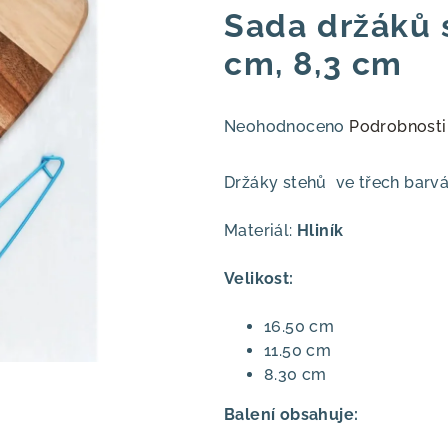
Sada držáků s
cm, 8,3 cm
Průměrné
Neohodnoceno
Podrobnosti
hodnocení
produktu
Držáky stehů ve třech barvá
je
0,0
Materiál:
Hliník
z
5
Velikost:
hvězdiček.
16.50 cm
11.50 cm
8.30 cm
Balení obsahuje: