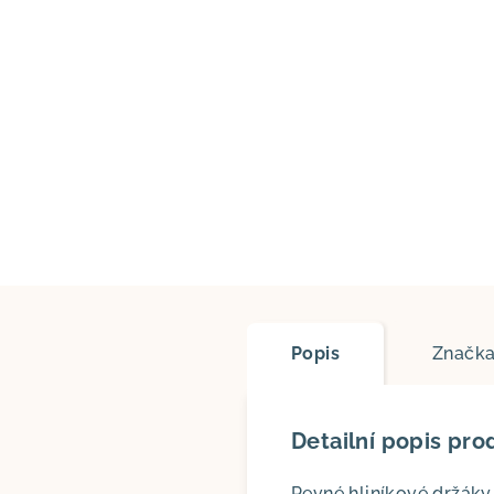
Popis
Značk
Detailní popis pro
Pevné hliníkové držáky