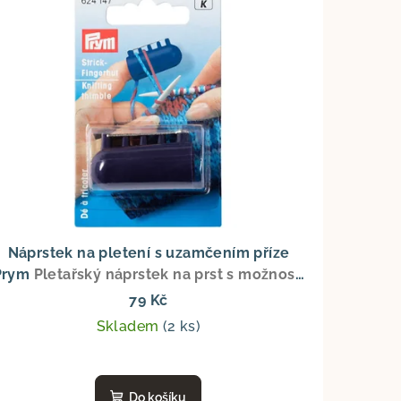
Náprstek na pletení s uzamčením příze
Prym
Pletařský náprstek na prst s možností
uzamčení příze Prym
79 Kč
Skladem
(2 ks)
Do košíku