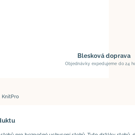
Blesková doprava
Objednávky expedujeme do 24 h
a
KnitPro
duktu
 stehů pro bezpečné uchycení stehů. Tyto držáky stehů, d