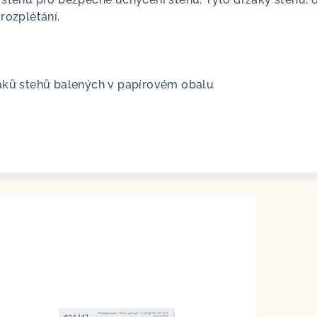
rozplétání.
žáků stehů balených v papírovém obalu