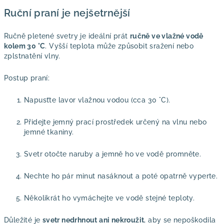
Ruční praní je nejšetrnější
Ručně pletené svetry je ideální prát
ručně ve vlažné vodě
kolem 30 °C
. Vyšší teplota může způsobit sražení nebo
zplstnatění vlny.
Postup praní:
Napusťte lavor vlažnou vodou (cca 30 °C).
Přidejte jemný prací prostředek určený na vlnu nebo
jemné tkaniny.
Svetr otočte naruby a jemně ho ve vodě promněte.
Nechte ho pár minut nasáknout a poté opatrně vyperte.
Několikrát ho vymáchejte ve vodě stejné teploty.
Důležité je
svetr nedrhnout ani nekroužit
, aby se nepoškodila