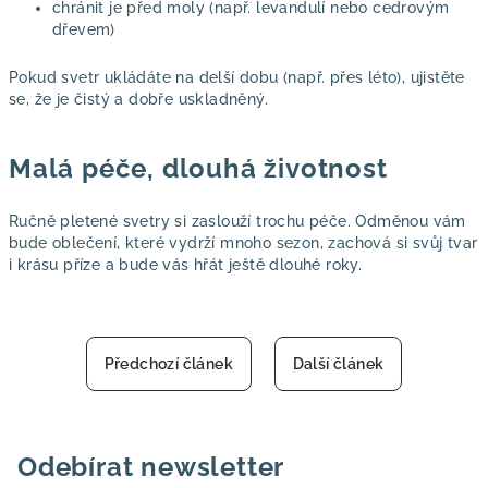
chránit je před moly (např. levandulí nebo cedrovým
dřevem)
Pokud svetr ukládáte na delší dobu (např. přes léto), ujistěte
se, že je čistý a dobře uskladněný.
Malá péče, dlouhá životnost
Ručně pletené svetry si zaslouží trochu péče. Odměnou vám
bude oblečení, které vydrží mnoho sezon, zachová si svůj tvar
i krásu příze a bude vás hřát ještě dlouhé roky.
Předchozí článek
Další článek
Odebírat newsletter