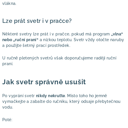
vlákna.
Lze prát svetr i v pračce?
Některé svetry lze prát i v pračce, pokud má program
„vlna“
nebo „ruční praní“
a nízkou teplotu. Svetr vždy otočte naruby
a použijte šetrný prací prostředek.
U ručně pletených svetrů však doporučujeme raději ruční
praní.
Jak svetr správně usušit
Po vyprání svetr
nikdy nekruťte
. Místo toho ho jemně
vymačkejte a zabalte do ručníku, který odsaje přebytečnou
vodu.
Poté: