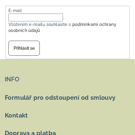
E-mail
Vložením e-mailu souhlasíte s
podmínkami ochrany
osobních údajů
Přihlásit se
Z
á
p
INFO
a
t
Formulář pro odstoupení od smlouvy
í
Kontakt
Doprava a platba