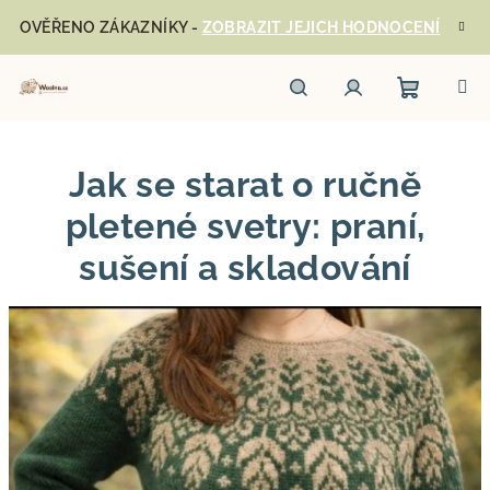
Přejít
OVĚŘENO ZÁKAZNÍKY -
ZOBRAZIT JEJICH HODNOCENÍ
na
obsah
Nákupn
Hledat
Přihlášení
Jak se starat o ručně
košík
pletené svetry: praní,
sušení a skladování