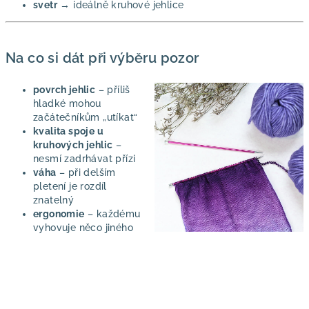
svetr
→ ideálně kruhové jehlice
Na co si dát při výběru pozor
povrch jehlic
– příliš
hladké mohou
začátečníkům „utíkat“
kvalita spoje u
kruhových jehlic
–
nesmí zadrhávat přízi
váha
– při delším
pletení je rozdíl
znatelný
ergonomie
– každému
vyhovuje něco jiného