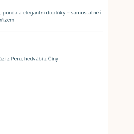
ky, ponča a elegantní doplňky – samostatně i
 přízemi
zí z Peru, hedvábí z Číny