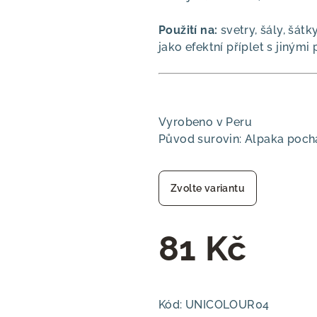
Použití na:
svetry, šály, šát
jako efektní příplet s jinými
Vyrobeno v Peru
Původ surovin: Alpaka pochá
Zvolte variantu
81 Kč
Měrná
cena:
Kód:
UNICOLOUR04