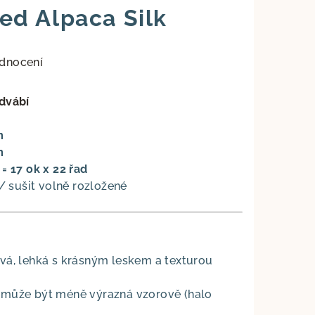
d Alpaca Silk
dnocení
dvábí
m
m
= 17 ok x 22 řad
 / sušit volně rozložené
vá, lehká s krásným leskem a texturou
 může být méně výrazná vzorově (halo