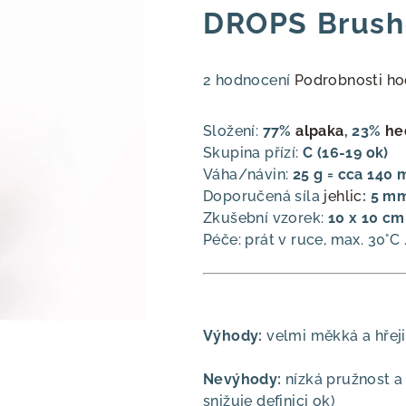
DROPS Brushe
Průměrné
2 hodnocení
Podrobnosti ho
hodnocení
produktu
Složení:
77%
alpaka
, 23%
he
je
Skupina přízí:
C (16-19 ok)
5,0
Váha/návin:
25 g = cca 140 
z
Doporučená síla
jehlic
:
5 m
5
Zkušební vzorek:
10 x 10 cm 
hvězdiček.
Péče: prát v ruce, max. 30°C
Výhody:
velmi měkká a hřeji
Nevýhody:
nízká pružnost a
snižuje definici ok)