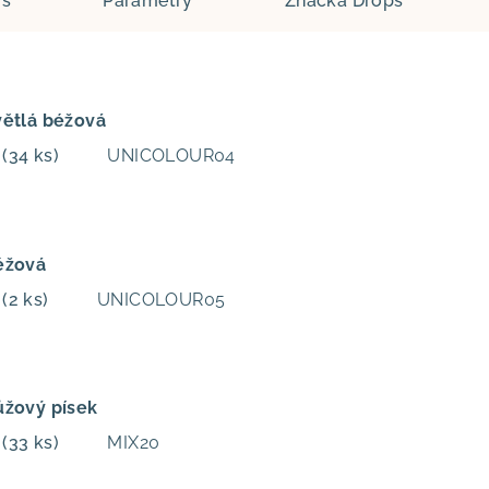
is
Parametry
Značka
Drops
větlá béžová
m
(34 ks)
UNICOLOUR04
éžová
m
(2 ks)
UNICOLOUR05
ůžový písek
m
(33 ks)
MIX20