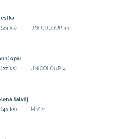
vestka
m
(29 ks)
UNI COLOUR 44
anní opar
m
(27 ks)
UNICOLOUR14
elená šalvěj
m
(40 ks)
MIX 21