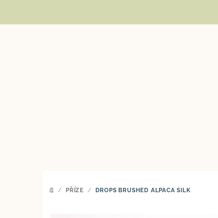
Přejít
na
obsah
/
PŘÍZE
/
DROPS BRUSHED ALPACA SILK
DOMŮ