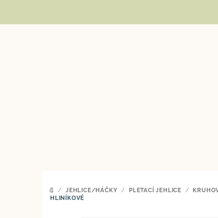
Přejít
na
obsah
/
JEHLICE/HÁČKY
/
PLETACÍ JEHLICE
/
KRUHOV
DOMŮ
HLINÍKOVÉ