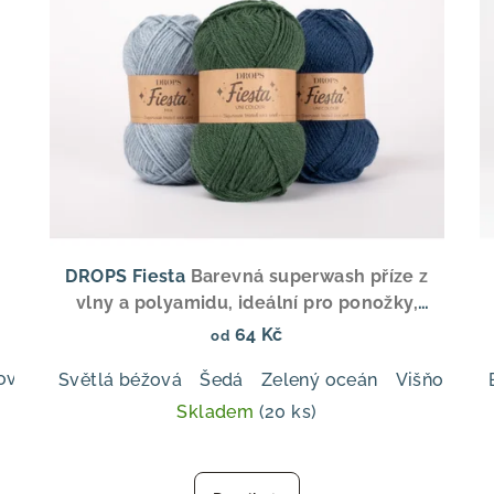
DROPS Fiesta
Barevná superwash příze z
vlny a polyamidu, ideální pro ponožky,
svetry a doplňky
64 Kč
od
ová
Švestka
Perlově šedá
Zelená šalvěj
Olivová
T
Světlá béžová
Šedá
Zelený oceán
Višňová m
Skladem
(20 ks)