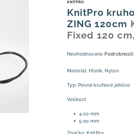
KNITPRO
KnitPro kruho
ZING 120cm
Fixed 120 cm,
Průměrné
Neohodnoceno
Podrobnosti
hodnocení
produktu
Materiál: Hliník, Nylon
je
0,0
Typ: Pevné kruhové jehlice
z
5
Velikost:
hvězdiček.
4.00 mm
5.00 mm
Značka: KnitPro