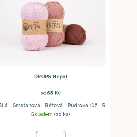
DROPS Nepal
68 Kč
od
mavý břečťan
Šedá
Popelavě šedá
armeláda
Bílá
Smetanová
Pražené mandle
Béžová
Pudrová růž
Grafit
Růžová
Antu
Skladem
(20 ks)
Průměrné
hodnocení