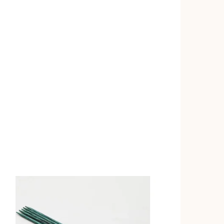
tle šedá
Titanově šedá
Teplá šedá