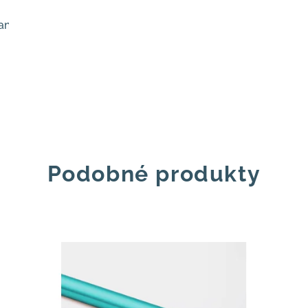
anýž
Curry
Tmavě modrá
Tmavě olivově zelená
Svě
Podobné produkty