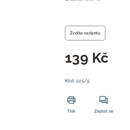
Zvolte variantu
139 Kč
Měrná
cena:
Kód:
225/5
Tisk
Zeptat se