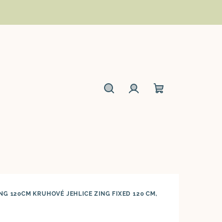
Hledat
Přihlášení
Nákupní
košík
ING 120CM
KRUHOVÉ JEHLICE ZING FIXED 120 CM,