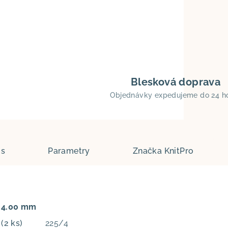
Blesková doprava
Objednávky expedujeme do 24 h
is
Parametry
Značka
KnitPro
: 4.00 mm
m
(2 ks)
225/4