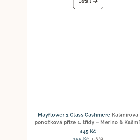
Detail
Mayflower 1 Class Cashmere
Kašmírová
ponožková příze 1. třídy – Merino & Kašmí
145 Kč
155 Kč
(–6 %)