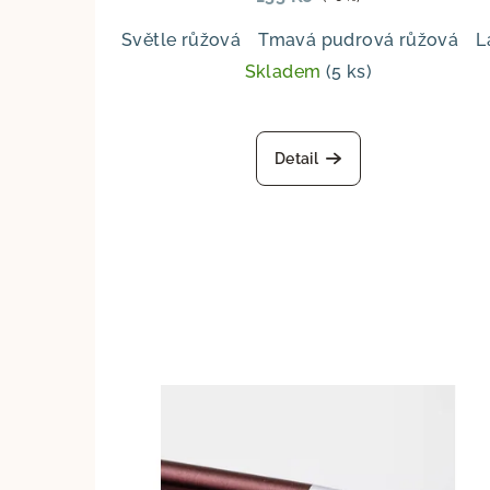
Světle růžová
Tmavá pudrová růžová
L
Skladem
(5 ks)
Průměrné
hodnocení
Detail
produktu
je
5,0
z
5
hvězdiček.