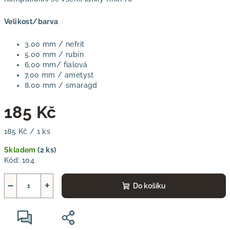
Velikost/barva
3.00 mm / nefrit
5.00 mm / rubín
6,00 mm/ fialová
7,00 mm / ametyst
8,00 mm / smaragd
185 Kč
Měrná
185 Kč / 1 ks
cena:
Skladem
(2 ks)
Kód:
104
−
+
Do košíku