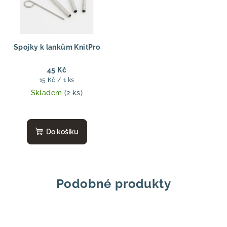
Spojky k lankům KnitPro
45 Kč
Měrná
15 Kč / 1 ks
cena:
Skladem
(2 ks)
Do košíku
Podobné produkty