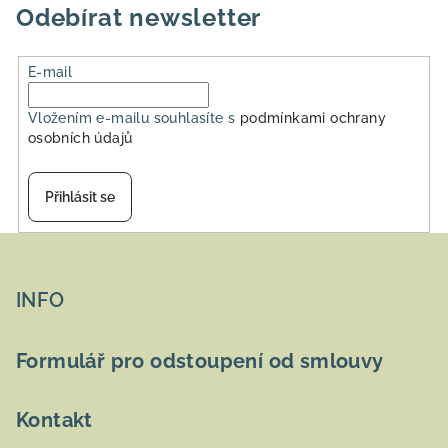
Odebírat newsletter
E-mail
Vložením e-mailu souhlasíte s
podmínkami ochrany
osobních údajů
Přihlásit se
Z
á
p
INFO
a
t
Formulář pro odstoupení od smlouvy
í
Kontakt