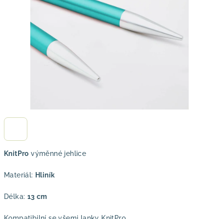
hvězdiček.
KnitPro
výměnné jehlice
Materiál:
Hliník
Délka:
13 cm
Kompatibilní se všemi lanky KnitPro