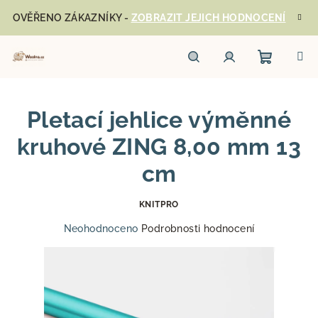
Přejít
OVĚŘENO ZÁKAZNÍKY -
ZOBRAZIT JEJICH HODNOCENÍ
na
obsah
Nákupn
Hledat
Přihlášení
Pletací jehlice výměnné
košík
kruhové ZING 8,00 mm 13
cm
KNITPRO
Průměrné
Neohodnoceno
Podrobnosti hodnocení
hodnocení
produktu
je
0,0
z
5