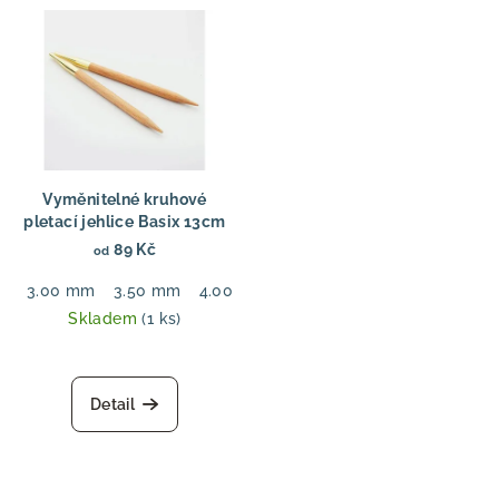
Vyměnitelné kruhové
pletací jehlice Basix 13cm
89 Kč
od
3.00 mm
3.50 mm
4.00 mm
4.50 mm
5.00 mm
6.00
Skladem
(1 ks)
Detail