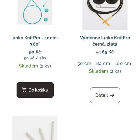
Lanko KnitPro - 40cm -
Výměnné lanko KnitPro
360°
černá, zlatá
90 Kč
65 Kč
od
Měrná
90 Kč / 1 ks
50 cm
80 cm
100 cm
1
cena:
Skladem
(2 ks)
Skladem
(2 ks)
Do košíku
Detail