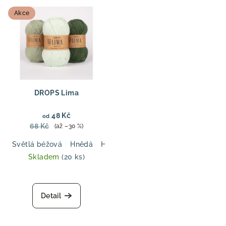
z
z
5
5
Akce
hvězdiček.
hvězdiček.
DROPS Lima
48 Kč
od
68 Kč
(až –30 %)
Světlá béžová
Hnědá
Hnědošedá
Tmavá šedá
Černá
Skladem
(20 ks)
Průměrné
hodnocení
produktu
Detail
je
5,0
z