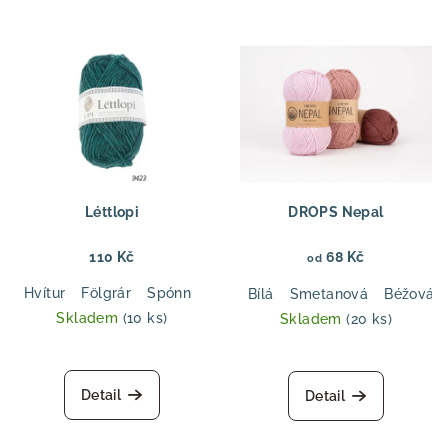
Léttlopi
DROPS Nepal
110 Kč
68 Kč
od
Hvítur
Fölgrár
Spónn
Blágrænn
Melgresi
Geimur
Mó
Bílá
Smetanová
Béžová
Skladem
(10 ks)
Skladem
(20 ks)
Průměrné
Průměrné
hodnocení
hodnocení
produktu
produktu
Detail
Detail
je
je
5,0
5,0