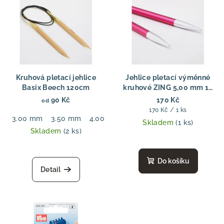
Kruhová pletací jehlice
Jehlice pletací výměnné
Basix Beech 120cm
kruhové ZING 5,00 mm 13
cm
90 Kč
170 Kč
od
Měrná
170 Kč / 1 ks
3.00 mm
3.50 mm
4.00 mm
4.50 mm
5.00 mm
cena:
Skladem
(1 ks)
Skladem
(2 ks)
Do košíku
Detail