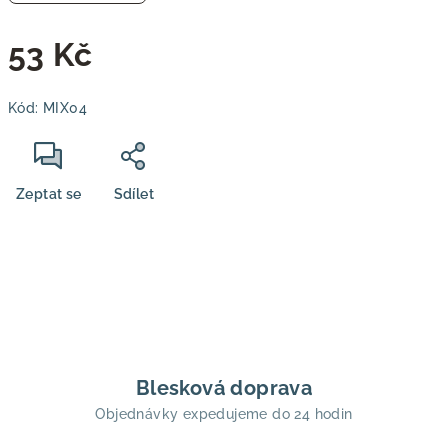
53 Kč
Měrná
Kód:
MIX04
cena:
Zeptat se
Sdílet
Blesková doprava
Objednávky expedujeme do 24 hodin