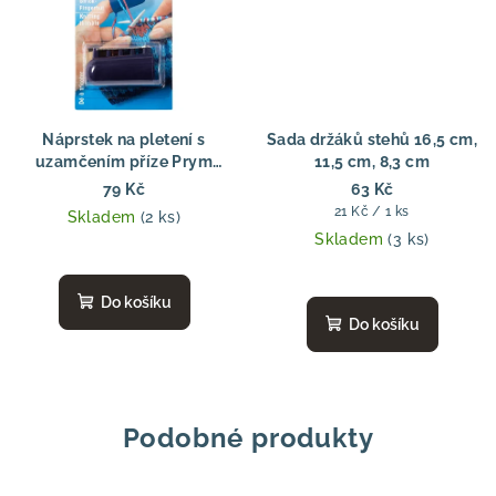
Náprstek na pletení s
Sada držáků stehů 16,5 cm,
uzamčením příze Prym
11,5 cm, 8,3 cm
Pletařský náprstek na prst
79 Kč
63 Kč
s možností uzamčení příze
Měrná
21 Kč / 1 ks
Skladem
(2 ks)
Prym
cena:
Skladem
(3 ks)
Do košíku
Do košíku
Podobné produkty