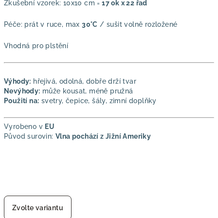
Zkušební vzorek: 10x10 cm =
17 ok x 22 řad
Péče: prát v ruce, max
30
°C
/ sušit volně rozložené
Vhodná pro plstění
Výhody:
hřejivá, odolná, dobře drží tvar
Nevýhody:
může kousat, méně pružná
Použití na:
svetry, čepice, šály, zimní doplňky
Vyrobeno v
EU
Původ surovin:
Vlna pochází z Jižní Ameriky
Zvolte variantu