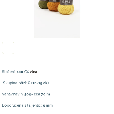
Složení:
100/%
vlna
Skupina přízí:
C (16-19 ok)
Váha/návin:
50g= cca 70 m
Doporučená síla jehlic:
5 mm