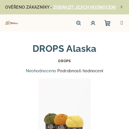
Přejít
OVĚŘENO ZÁKAZNÍKY -
ZOBRAZIT JEJICH HODNOCENÍ
na
obsah
Nákupn
Hledat
Přihlášení
DROPS Alaska
košík
DROPS
Průměrné
Neohodnoceno
Podrobnosti hodnocení
hodnocení
produktu
je
0,0
z
5
hvězdiček.