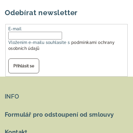
5
hvězdiček.
Odebírat newsletter
E-mail
Vložením e-mailu souhlasíte s
podmínkami ochrany
osobních údajů
Přihlásit se
Z
á
p
INFO
a
t
Formulář pro odstoupení od smlouvy
í
Kontakt