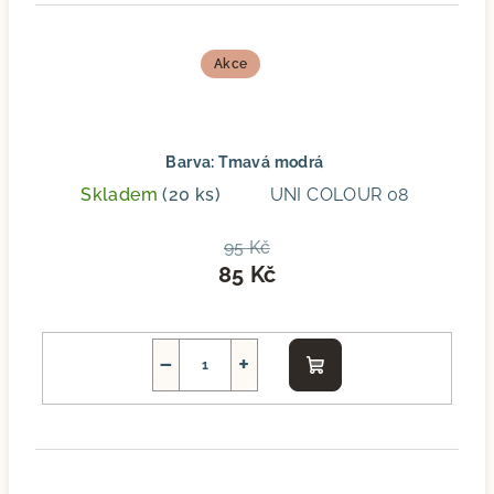
Akce
Barva: Tmavá modrá
Skladem
(20 ks)
UNI COLOUR 08
95 Kč
85 Kč
−
+
Do
košíku