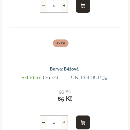
−
+
Do
košíku
Akce
Barva: Béžová
Skladem
(20 ks)
UNI COLOUR 39
95 Kč
85 Kč
−
+
Do
košíku