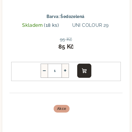
Barva: Šedozelená
Skladem
(18 ks)
UNI COLOUR 29
95 Kč
85 Kč
−
+
Do
košíku
Akce