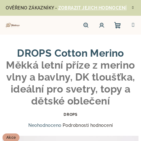
Přejít
OVĚŘENO ZÁKAZNÍKY -
ZOBRAZIT JEJICH HODNOCENÍ
na
obsah
Nákupn
Hledat
Přihlášení
DROPS Cotton Merino
košík
Měkká letní příze z merino
vlny a bavlny, DK tloušťka,
ideální pro svetry, topy a
dětské oblečení
DROPS
Průměrné
Neohodnoceno
Podrobnosti hodnocení
hodnocení
produktu
Akce