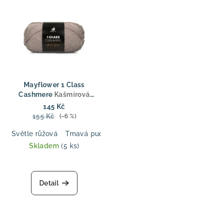
5
hvězdiček.
Mayflower 1 Class
Cashmere
Kašmírová
ponožková příze 1. třídy –
145 Kč
Merino & Kašmír
155 Kč
(–6 %)
Světle růžová
Tmavá pudrová růžová
Lanýž
Curry
Tm
Skladem
(5 ks)
Průměrné
hodnocení
produktu
Detail
je
5,0
z