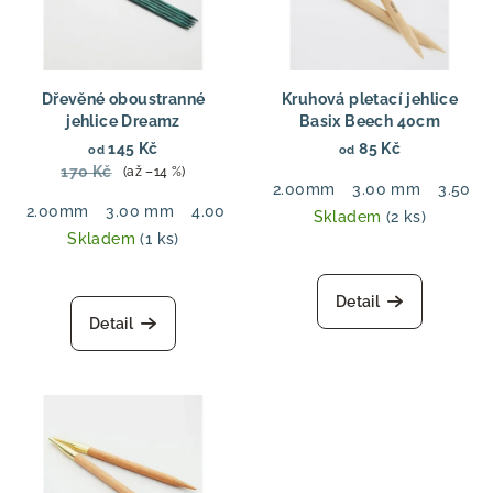
Dřevěné oboustranné
Kruhová pletací jehlice
jehlice Dreamz
Basix Beech 40cm
145 Kč
85 Kč
od
od
170 Kč
(až –14 %)
2.00mm
3.00 mm
3.50 
2.00mm
3.00 mm
4.00 mm
5.50 mm
6.00 mm
7.00
Skladem
(2 ks)
Skladem
(1 ks)
Detail
Detail