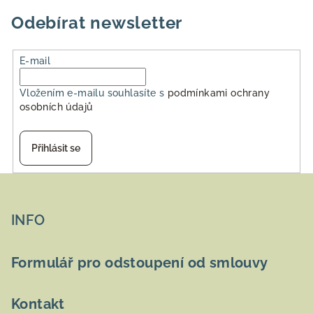
5
hvězdiček.
Odebírat newsletter
E-mail
Vložením e-mailu souhlasíte s
podmínkami ochrany
osobních údajů
Přihlásit se
Z
á
p
INFO
a
t
Formulář pro odstoupení od smlouvy
í
Kontakt