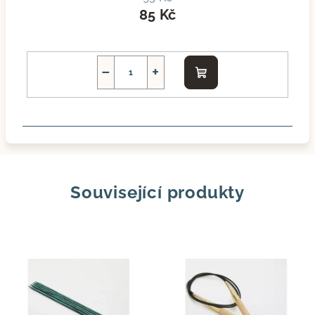
85 Kč
−
+
Do
košíku
Související produkty