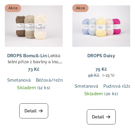
Akce
Akce
DROPS Bomull-Lin
Lehká
DROPS Daisy
letní příze z bavlny a lnu,
aran tloušťka, pro svetry,
73 Kč
75 Kč
topy a doplňky
98 Kč
(–23 %)
Smetanová
Béžová/režná
Hnědá
Tmavě modrá
Světl
Smetanová
Pudrová růžov
Skladem
(12 ks)
Skladem
(20 ks)
Průměrné
hodnocení
Detail
produktu
Detail
je
5,0
z