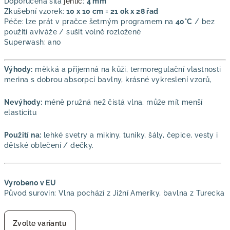
Doporučená síla
jehlic
:
4 mm
Zkušební vzorek:
10 x 10 cm = 21 ok x 28 řad
Péče: lze prát v pračce šetrným programem na
40°C
/ bez
použití aviváže / sušit volně rozložené
Superwash: ano
Výhody:
měkká a příjemná na kůži, termoregulační vlastnosti
merina s dobrou absorpcí bavlny, krásné vykreslení vzorů,
Nevýhody:
méně pružná než čistá vlna, může mít menší
elasticitu
Použití na:
lehké svetry a mikiny, tuniky, šály, čepice, vesty i
dětské oblečení / dečky.
Vyrobeno v EU
Původ surovin: Vlna pochází z Jižní Ameriky, bavlna z Turecka
Zvolte variantu