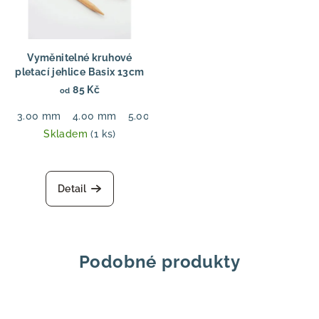
Vyměnitelné kruhové
pletací jehlice Basix 13cm
85 Kč
od
3.00 mm
4.00 mm
5.00 mm
6.00 mm
7.00 mm
8.00
Skladem
(1 ks)
Detail
Podobné produkty