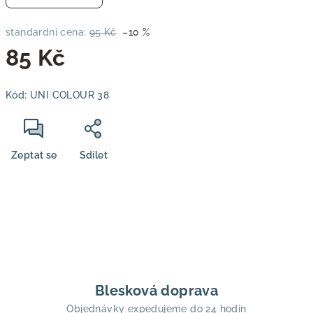
standardní cena:
95 Kč
–10 %
85 Kč
Měrná
Kód:
UNI COLOUR 38
cena:
Zeptat se
Sdílet
Blesková doprava
Objednávky expedujeme do 24 hodin