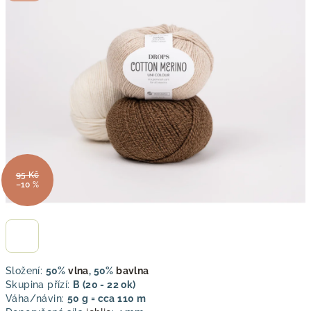
je
0,0
z
5
hvězdiček.
95 Kč
–10 %
Složení:
50%
vlna
, 50%
bavlna
Skupina přízí:
B (20 - 22 ok)
Váha/návin:
50 g = cca 110 m