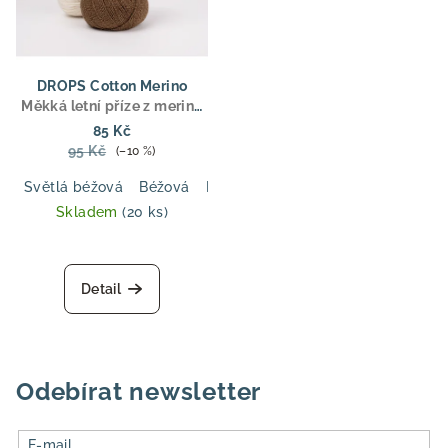
DROPS Cotton Merino
Měkká letní příze z merino
vlny a bavlny, DK tloušťka,
85 Kč
ideální pro svetry, topy a
95 Kč
(–10 %)
dětské oblečení
Světlá béžová
Béžová
Pudrová
Tmavá modrá
Jemná l
Skladem
(20 ks)
Detail
Odebírat newsletter
E-mail