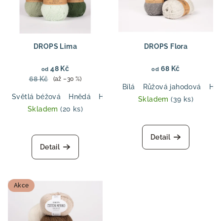
DROPS Lima
DROPS Flora
48 Kč
68 Kč
od
od
68 Kč
(až –30 %)
Bílá
Růžová jahodová
Hn
Světlá béžová
Hnědá
Hnědošedá
Tmavá šedá
Černá
Skladem
(39 ks)
Skladem
(20 ks)
Průměrné
hodnocení
Detail
produktu
Detail
je
5,0
z
5
Akce
hvězdiček.