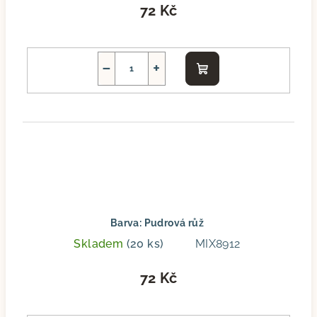
72 Kč
−
+
Do
košíku
Barva: Pudrová růž
Skladem
(20 ks)
MIX8912
72 Kč