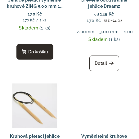
kruhové ZING 5,00 mm 13
jehlice Dreamz
cm
170 Kč
145 Kč
od
Měrná
170 Kč / 1 ks
170 Kč
(až –14 %)
cena:
Skladem
(1 ks)
2.00mm
3.00 mm
4.00 
Skladem
(1 ks)
Do košíku
Detail
Kruhová pletací jehlice
Vyměnitelné kruhové