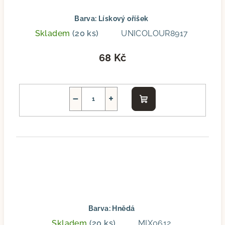
Barva: Lískový oříšek
Skladem
(20 ks)
UNICOLOUR8917
68 Kč
−
+
Do
košíku
Barva: Hnědá
Skladem
(20 ks)
MIX0612