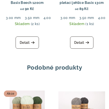
Basix Beech 120cm
pletací jehlice Basix 13cm
90 Kč
89 Kč
od
od
3.00 mm
3.50 mm
4.00 mm
3.00 mm
4.50 mm
3.50 mm
5.00 mm
4.00 
Skladem
(2 ks)
Skladem
(1 ks)
Detail
Detail
Podobné produkty
Akce