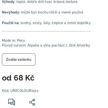
Výhody:
teplá, dobře drží tvar, krásná textura
Nevýhody:
může být trochu těžší a méně pružná
Použití na:
svetry, vesty, šály, čepice a zimní doplňky
Made in: Peru
Původ surovin: Alpaka a vlna pochází z Jižní Ameriky
Zvolte variantu
od
68 Kč
Měrná
Kód:
UNICOLOUR1101
cena: