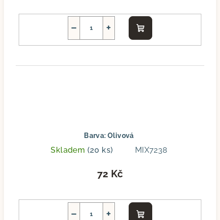
−
+
Do
košíku
Barva: Olivová
Skladem
(20 ks)
MIX7238
72 Kč
−
+
Do