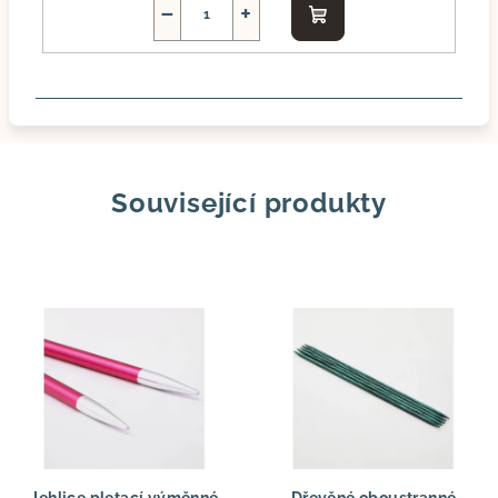
−
+
Do
košíku
Související produkty
Jehlice pletací výměnné
Dřevěné oboustranné