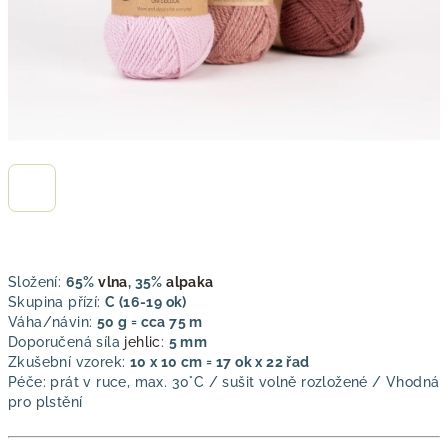
Složení:
65%
vlna
, 35%
alpaka
Skupina přízí:
C (16-19 ok)
Váha/návin:
50 g = cca 75 m
Doporučená síla
jehlic
:
5 mm
Zkušební vzorek:
10 x 10 cm = 17 ok x 22 řad
Péče: prát v ruce, max. 30°C / sušit volně rozložené / Vhodná
pro plstění