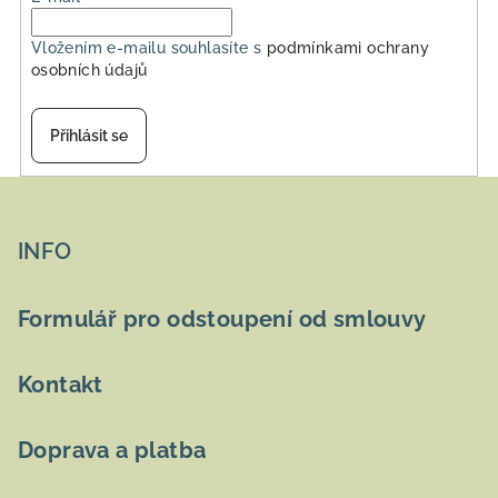
Vložením e-mailu souhlasíte s
podmínkami ochrany
osobních údajů
Přihlásit se
Z
á
p
INFO
a
t
Formulář pro odstoupení od smlouvy
í
Kontakt
Doprava a platba