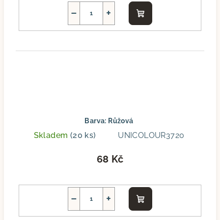
−
+
Do
košíku
Barva: Růžová
Skladem
(20 ks)
UNICOLOUR3720
68 Kč
−
+
Do
košíku