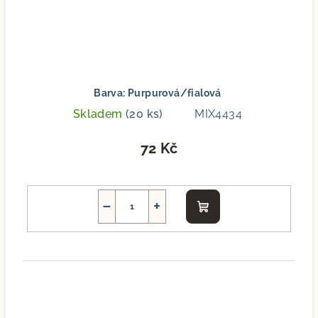
Barva: Purpurová/fialová
Skladem
(20 ks)
MIX4434
72 Kč
−
+
Do
košíku