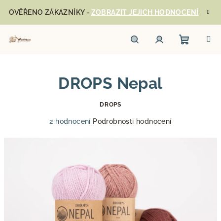
Přejít
OVĚŘENO ZÁKAZNÍKY -
ZOBRAZIT JEJICH HODNOCENÍ
na
obsah
Nákupn
Hledat
Přihlášení
DROPS Nepal
košík
DROPS
Průměrné
2 hodnocení
Podrobnosti hodnocení
hodnocení
produktu
je
5,0
z
5
hvězdiček.