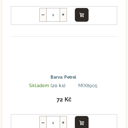
−
+
Do
košíku
Barva: Petrol
Skladem
(20 ks)
MIX8905
72 Kč
−
+
Do