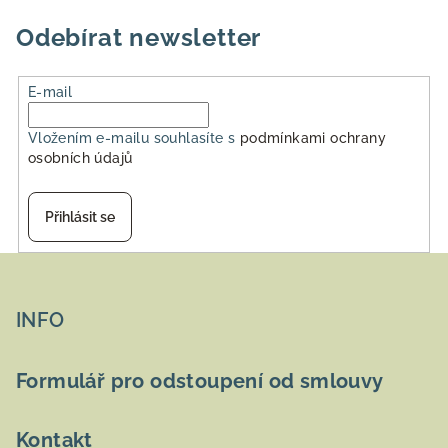
Odebírat newsletter
E-mail
Vložením e-mailu souhlasíte s
podmínkami ochrany
osobních údajů
Přihlásit se
Z
á
p
INFO
a
t
Formulář pro odstoupení od smlouvy
í
Kontakt