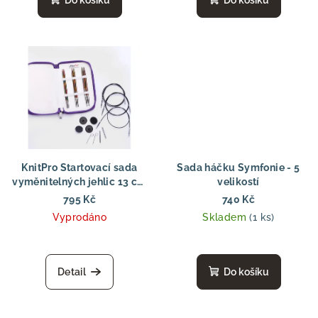
Do košíku
Do košíku
KnitPro Startovací sada
Sada háčku Symfonie - 5
vyměnitelných jehlic 13 cm
velikostí
Symfonie 4.00 - 6.00 mm
795 Kč
740 Kč
Vyprodáno
Skladem
(1 ks)
Detail
Do košíku