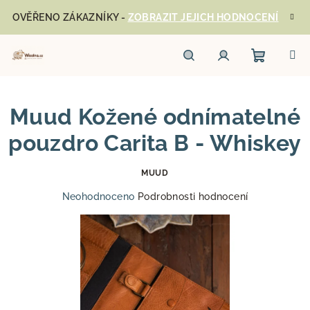
Přejít
OVĚŘENO ZÁKAZNÍKY -
ZOBRAZIT JEJICH HODNOCENÍ
na
obsah
Nákupn
Hledat
Přihlášení
Muud Kožené odnímatelné
košík
pouzdro Carita B - Whiskey
MUUD
Průměrné
Neohodnoceno
Podrobnosti hodnocení
hodnocení
produktu
je
0,0
z
5
hvězdiček.