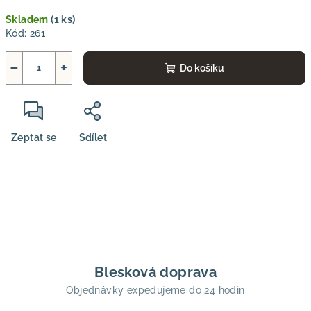
Měrná
Skladem
(1 ks)
cena:
Kód:
261
−
+
Do košíku
Zeptat se
Sdílet
Blesková doprava
Objednávky expedujeme do 24 hodin