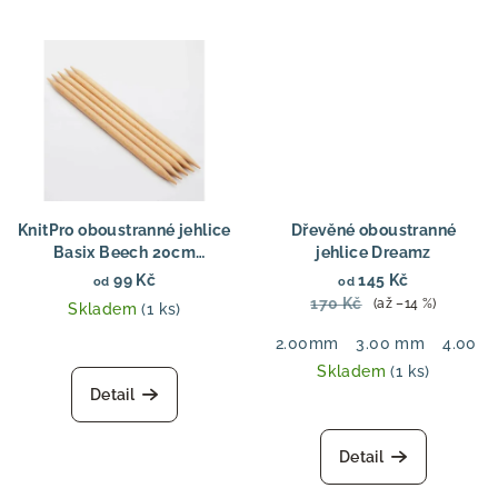
KnitPro oboustranné jehlice
Dřevěné oboustranné
Basix Beech 20cm
jehlice Dreamz
Oboustranné pletací
99 Kč
145 Kč
od
od
jehlice bukové dřevo 20
170 Kč
(až –14 %)
Skladem
(1 ks)
cm
2.00mm
3.00 mm
4.00 
Skladem
(1 ks)
Detail
Detail