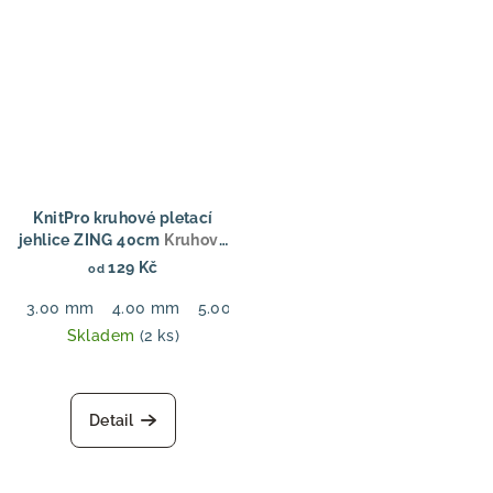
KnitPro kruhové pletací
jehlice ZING 40cm
Kruhové
jehlice Zing Fixed 40 cm,
129 Kč
od
hliníkové
3.00 mm
4.00 mm
5.00 mm
6.00 mm
Skladem
(2 ks)
Detail