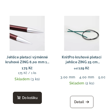
Jehlice pletací výměnné
KnitPro kruhové pletací
kruhové ZING 6,00 mm 13
jehlice ZING 25 cm
cm
Kruhové jehlice Zing Fixed
175 Kč
129 Kč
od
25 cm – pevné kruhové
Měrná
175 Kč / 1 ks
jehlice
3.00 mm
4.00 mm
5.00 
cena:
Skladem
(3 ks)
Skladem
(2 ks)
Do košíku
Detail