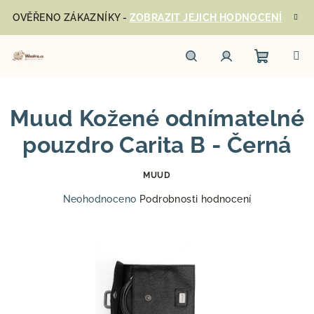
Přejít
OVĚŘENO ZÁKAZNÍKY -
ZOBRAZIT JEJICH HODNOCENÍ
na
obsah
Nákupn
Hledat
Přihlášení
Muud Kožené odnímatelné
košík
pouzdro Carita B - Černá
MUUD
Průměrné
Neohodnoceno
Podrobnosti hodnocení
hodnocení
produktu
je
0,0
z
5
hvězdiček.