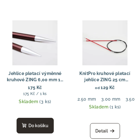
Jehlice pletací výměnné
KnitPro kruhové pletací
kruhové ZING 6,00 mm 13
jehlice ZING 25 cm
cm
Kruhové jehlice Zing Fixed
175 Kč
129 Kč
od
25 cm – pevné kruhové
Měrná
175 Kč / 1 ks
jehlice
2.50 mm
3.00 mm
3.50 
cena:
Skladem
(3 ks)
Skladem
(1 ks)
Do košíku
Detail