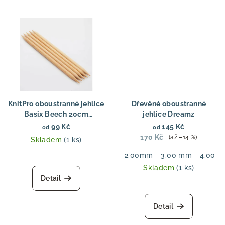
KnitPro oboustranné jehlice
Dřevěné oboustranné
Basix Beech 20cm
jehlice Dreamz
Oboustranné pletací
99 Kč
145 Kč
od
od
jehlice bukové dřevo 20
170 Kč
(až –14 %)
Skladem
(1 ks)
cm
2.00mm
3.00 mm
4.00 
Skladem
(1 ks)
Detail
Detail