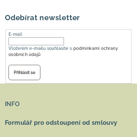
Odebírat newsletter
E-mail
Vložením e-mailu souhlasíte s
podmínkami ochrany
osobních údajů
Přihlásit se
Z
á
p
INFO
a
t
Formulář pro odstoupení od smlouvy
í