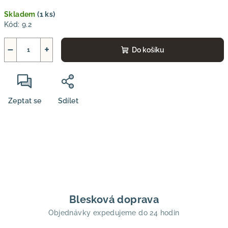
Měrná
Skladem
(1 ks)
cena:
Kód:
9.2
−
+
Do košíku
Zeptat se
Sdílet
Blesková doprava
Objednávky expedujeme do 24 hodin