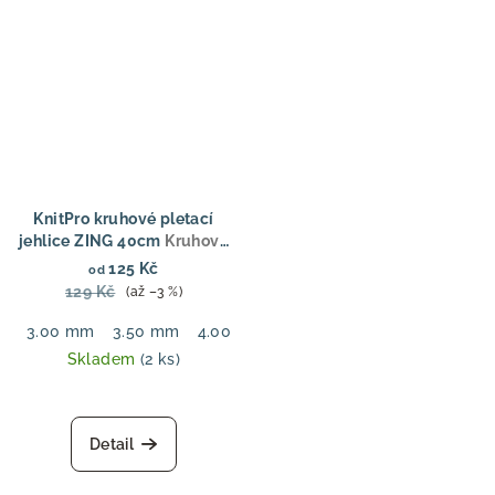
KnitPro kruhové pletací
jehlice ZING 40cm
Kruhové
jehlice Zing Fixed 40 cm,
125 Kč
od
hliníkové
129 Kč
(až –3 %)
3.00 mm
3.50 mm
4.00 mm
4.50 mm
5.00 mm
6.00
Skladem
(2 ks)
Detail