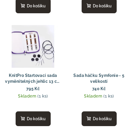
Do košíku
Do košíku
KnitPro Startovací sada
Sada háčku Symfonie - 5
vyměnitelných jehlic 13 cm
velikostí
Symfonie 4.00 - 6.00 mm
795 Kč
740 Kč
Skladem
(1 ks)
Skladem
(1 ks)
Do košíku
Do košíku