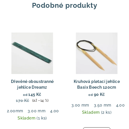
Podobné produkty
Dřevěné oboustranné
Kruhová pletací jehlice
jehlice Dreamz
Basix Beech 120cm
145 Kč
90 Kč
od
od
170 Kč
(až –14 %)
3.00 mm
3.50 mm
4.00 
2.00mm
3.00 mm
4.00 mm
5.50 mm
6.00 mm
7.00
Skladem
(2 ks)
Skladem
(1 ks)