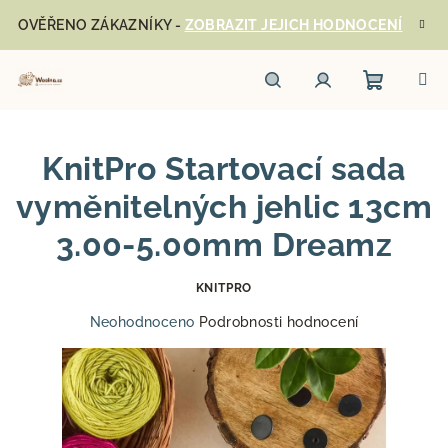
Přejít
OVĚŘENO ZÁKAZNÍKY -
ZOBRAZIT JEJICH HODNOCENÍ
na
obsah
Nákupn
Hledat
Přihlášení
KnitPro Startovací sada
košík
vyměnitelných jehlic 13cm
3.00-5.00mm Dreamz
KNITPRO
Průměrné
Neohodnoceno
Podrobnosti hodnocení
hodnocení
produktu
je
0,0
z
5