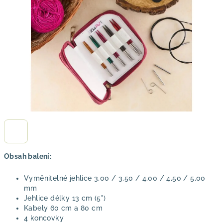
hvězdiček.
Obsah balení:
Vyměnitelné jehlice 3,00 / 3,50 / 4,00 / 4,50 / 5,00
mm
Jehlice délky 13 cm (5")
Kabely 60 cm a 80 cm
4 koncovky