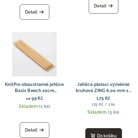
Detail
Detail
KnitPro oboustranné jehlice
Jehlice pletací výměnné
Basix Beech 20cm
kruhové ZING 6,00 mm 13
Oboustranné pletací
cm
99 Kč
175 Kč
od
jehlice bukové dřevo 20
Měrná
175 Kč / 1 ks
Skladem
(1 ks)
cm
cena:
Skladem
(3 ks)
Detail
Do košíku