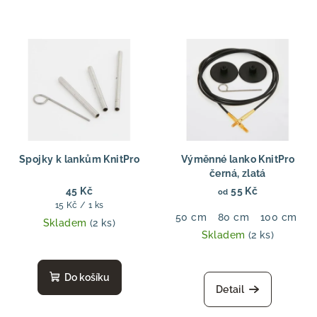
Spojky k lankům KnitPro
Výměnné lanko KnitPro
černá, zlatá
45 Kč
55 Kč
od
Měrná
15 Kč / 1 ks
50 cm
80 cm
100 cm
1
cena:
Skladem
(2 ks)
Skladem
(2 ks)
Do košíku
Detail