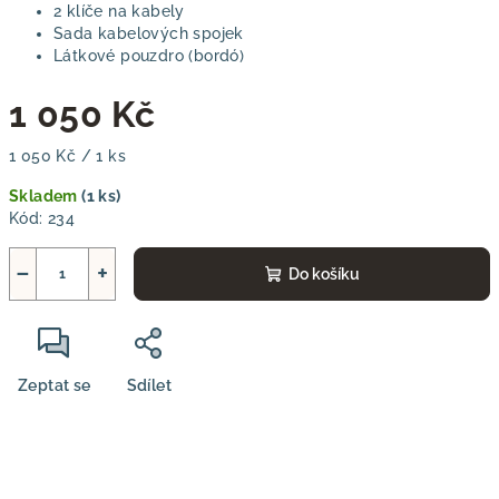
2 klíče na kabely
Sada kabelových spojek
Látkové pouzdro (bordó)
1 050 Kč
Měrná
1 050 Kč / 1 ks
cena:
Skladem
(1 ks)
Kód:
234
−
+
Do košíku
Zeptat se
Sdílet