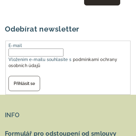
Odebírat newsletter
E-mail
Vložením e-mailu souhlasíte s
podmínkami ochrany
osobních údajů
Přihlásit se
Z
á
p
INFO
a
t
Formulář pro odstoupení od smlouvy