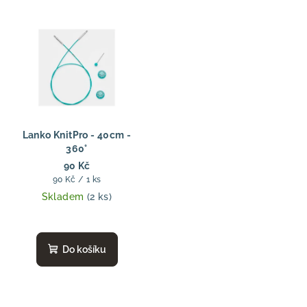
Lanko KnitPro - 40cm -
360°
90 Kč
Měrná
90 Kč / 1 ks
cena:
Skladem
(2 ks)
Do košíku