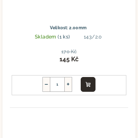
Velikost: 2.00mm
Skladem
(1 ks)
143/2.0
170 Kč
145 Kč
−
+
Do
košíku