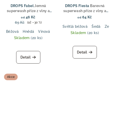
DROPS Fabel
Jemná
DROPS Fiesta
Barevná
superwash příze z vlny a
superwash příze z vlny a
polyamidu, fingering
polyamidu, ideální pro
46 Kč
64 Kč
od
od
tloušťka, ideální pro
ponožky, svetry a doplňky
65 Kč
(až –30 %)
ponožky, svetry a doplňky
Světlá béžová
Šedá
Zele
Béžová
Hnědá
Vínová
Modrá
Fialová
Světlá šedá
R
Skladem
(20 ks)
Skladem
(20 ks)
Detail
Detail
Akce