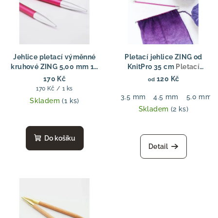
Jehlice pletací výměnné
Pletací jehlice ZING od
kruhové ZING 5,00 mm 13
KnitPro 35 cm
Pletací
cm
jehlice ZING od KnitPro 35
170 Kč
120 Kč
od
cm
Měrná
170 Kč / 1 ks
3.5 mm
4.5 mm
5.0 mm
cena:
Skladem
(1 ks)
Skladem
(2 ks)
Do košíku
Detail