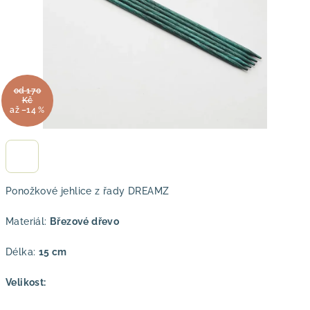
od 170
Kč
až –14 %
Ponožkové jehlice z řady DREAMZ
Materiál:
Březové dřevo
Délka:
15 cm
Velikost: