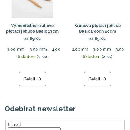
Vyměnitelné kruhové
Kruhová pletací jehlice
pletací jehlice Basix 13cm
Basix Beech 40cm
89 Kč
85 Kč
od
od
3.00 mm
3.50 mm
4.00 mm
2.00mm
4.50 mm
3.00 mm
5.00 mm
3.50 
6.00
Skladem
(1 ks)
Skladem
(2 ks)
Detail
Detail
Odebírat newsletter
E-mail