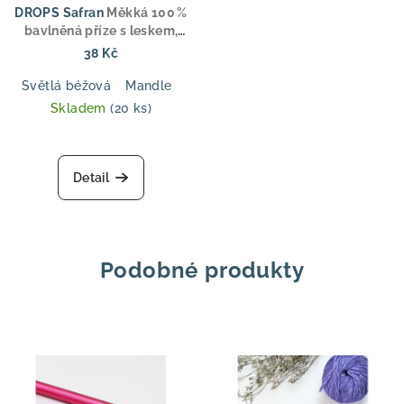
DROPS Safran
Měkká 100 %
bavlněná příze s leskem,
ideální pro letní oděvy,
38 Kč
topy a dětské oblečení
Světlá béžová
Mandle
Mech
Tmavá modrá
Džínová m
Skladem
(20 ks)
Detail
Podobné produkty