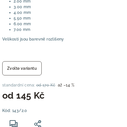
2.00 mm
3.00 mm
4.00 mm
5.50 mm
6.00 mm
7.00 mm
Velikosti jsou barevně rozlišeny
Zvolte variantu
standardní cena:
od 170 Kč
až –14 %
od
145 Kč
Měrná
Kód:
143/2.0
cena: