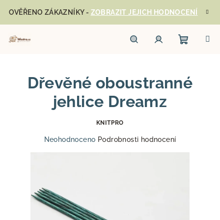
Přejít
OVĚŘENO ZÁKAZNÍKY -
ZOBRAZIT JEJICH HODNOCENÍ
na
obsah
Nákupn
Hledat
Přihlášení
Dřevěné oboustranné
košík
jehlice Dreamz
KNITPRO
Průměrné
Neohodnoceno
Podrobnosti hodnocení
hodnocení
produktu
je
0,0
z
5
hvězdiček.