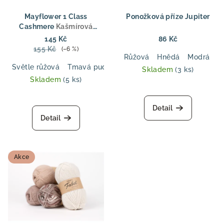
Mayflower 1 Class
Ponožková příze Jupiter
Cashmere
Kašmírová
ponožková příze 1. třídy –
145 Kč
86 Kč
Merino & Kašmír
155 Kč
(–6 %)
Růžová
Hnědá
Modrá
Č
Světle růžová
Tmavá pudrová růžová
Lanýž
Curry
Tm
Skladem
(3 ks)
Skladem
(5 ks)
Průměrné
hodnocení
Detail
produktu
Detail
je
5,0
z
5
Akce
hvězdiček.