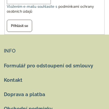
Vložením e-mailu souhlasíte s
podmínkami ochrany
osobních údajů
Přihlásit se
Z
á
p
INFO
a
t
Formulář pro odstoupení od smlouvy
í
Kontakt
Doprava a platba
Obchodní podmínky