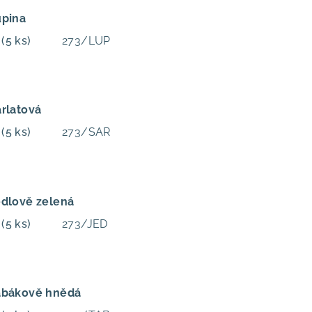
upina
m
(5 ks)
273/LUP
arlatová
m
(5 ks)
273/SAR
edlově zelená
m
(5 ks)
273/JED
abákově hnědá