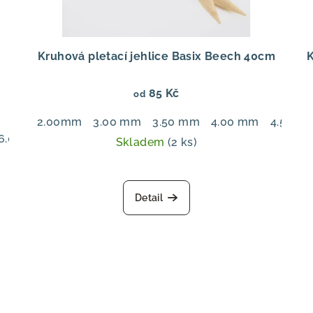
Kruhová pletací jehlice Basix Beech 40cm
K
85 Kč
od
2.00mm
3.00 mm
3.50 mm
4.00 mm
4.50 m
6.00 mm
7.00 mm
Skladem
(2 ks)
Detail