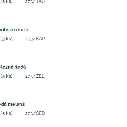
m
(5 ks)
273/TAB
aribské moře
m
(3 ks)
273/KAR
elezně šedá
m
(5 ks)
273/ZEL
edá melanž
m
(5 ks)
273/SED