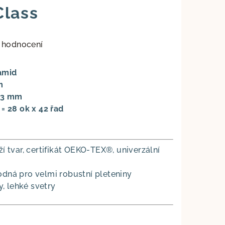
Class
 hodnocení
amid
m
- 3 mm
 = 28 ok x 42 řad
í tvar, certifikát OEKO‑TEX®, univerzální
odná pro velmi robustní pleteniny
y, lehké svetry