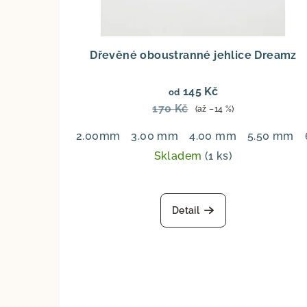
Dřevěné oboustranné jehlice Dreamz
145 Kč
od
170 Kč
(až –14 %)
2.00mm
3.00 mm
4.00 mm
5.50 mm
Skladem
(1 ks)
Detail