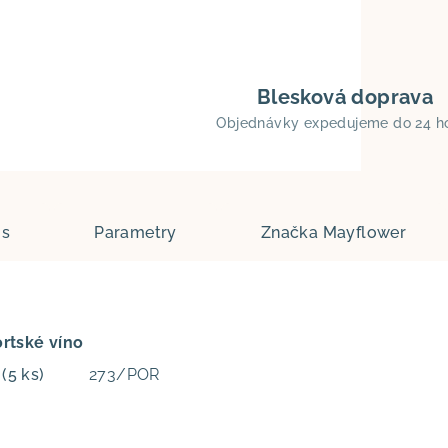
Blesková doprava
Objednávky expedujeme do 24 h
is
Parametry
Značka
Mayflower
ortské víno
m
(5 ks)
273/POR