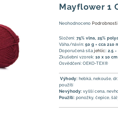
Mayflower 1 
Průměrné
Neohodnoceno
Podrobnosti
hodnocení
produktu
Složení:
75% vlna, 25% poly
je
Váha/návin:
50 g = cca 210 
0,0
Doporučená síla
jehlic
:
2.5 
z
Zkušební vzorek:
10 x 10 cm
5
Osvědčení:
OEKO-TEX®
hvězdiček.
Výhody:
hebká, nekouše, drž
použití
Nevýhody:
vyšší cena, nevh
Použití:
ponožky, čepice, šál