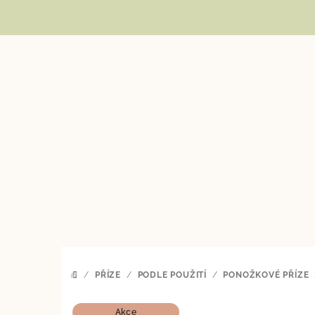
Přejít
na
obsah
/
PŘÍZE
/
PODLE POUŽITÍ
/
PONOŽKOVÉ PŘÍZE
DOMŮ
Akce