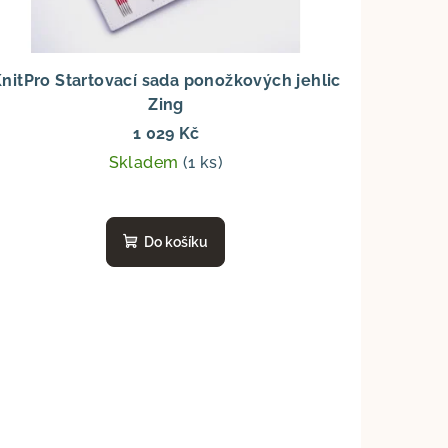
nitPro Startovací sada ponožkových jehlic
Zing
1 029 Kč
Skladem
(1 ks)
m
5.00 mm
5.50 mm
Do košíku