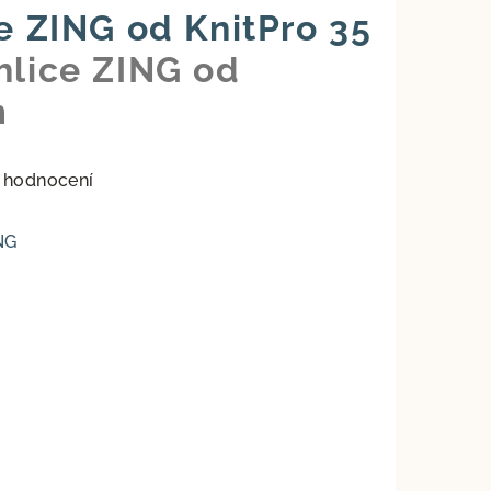
ce ZING od KnitPro 35
ehlice ZING od
m
 hodnocení
NG