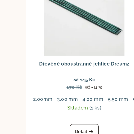
Dřevěné oboustranné jehlice Dreamz
145 Kč
od
170 Kč
(až –14 %)
2.00mm
3.00 mm
4.00 mm
5.50 mm
Skladem
(1 ks)
Detail