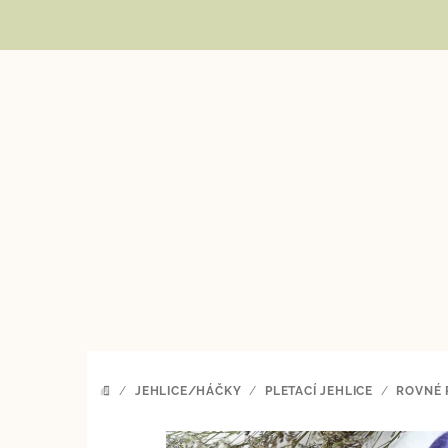
Přejít
na
obsah
/
JEHLICE/HÁČKY
/
PLETACÍ JEHLICE
/
ROVNÉ 
DOMŮ