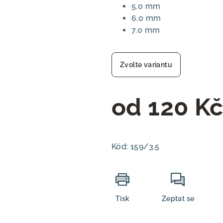
5.0 mm
6.0 mm
7.0 mm
Zvolte variantu
od
120 K
Měrná
cena:
Kód:
159/3.5
Tisk
Zeptat se