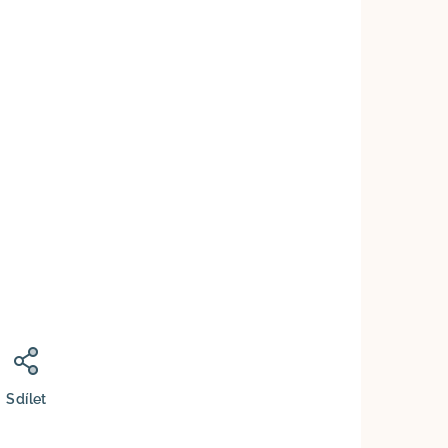
č
Sdílet