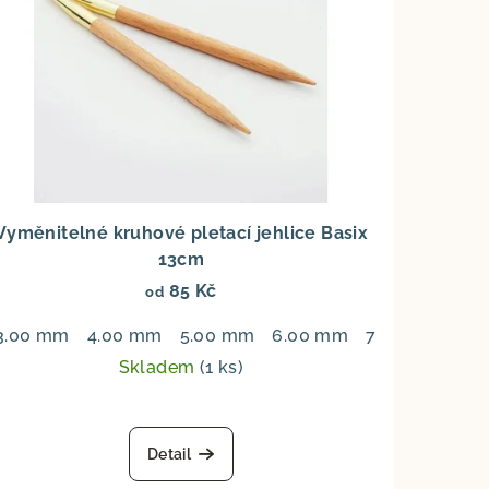
Vyměnitelné kruhové pletací jehlice Basix
13cm
85 Kč
od
mm
3.00 mm
4.00 mm
5.00 mm
6.00 mm
7.00 mm
8.
Skladem
(1 ks)
Detail