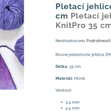
Pletací jehli
cm
Pletací j
KnitPro 35 c
Průměrné
Neohodnoceno
Podrobnosti
hodnocení
produktu
Rovné jednohroté jehlice ZI
je
0,0
Délka:
35 cm
z
5
Materiál:
Hliník
hvězdiček.
Velikost:
3.5 mm
4.5 mm