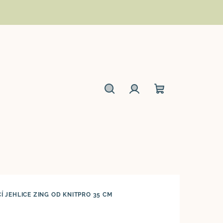
Hledat
Přihlášení
Nákupní
košík
Í JEHLICE ZING OD KNITPRO 35 CM