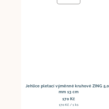
Jehlice pletací výměnné kruhové ZING 5,
mm 13 cm
170 Kč
Měrná
170 Kč / 1 ks