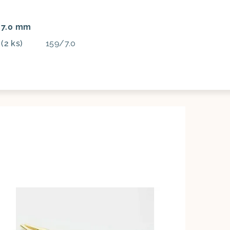
: 7.0 mm
m
(2 ks)
159/7.0