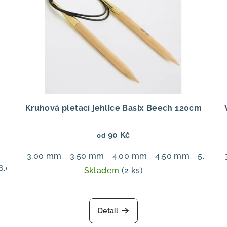
Kruhová pletací jehlice Basix Beech 120cm
90 Kč
od
3.00 mm
3.50 mm
4.00 mm
4.50 mm
5.00 
6.00 mm
7.00 mm
Skladem
(2 ks)
Detail