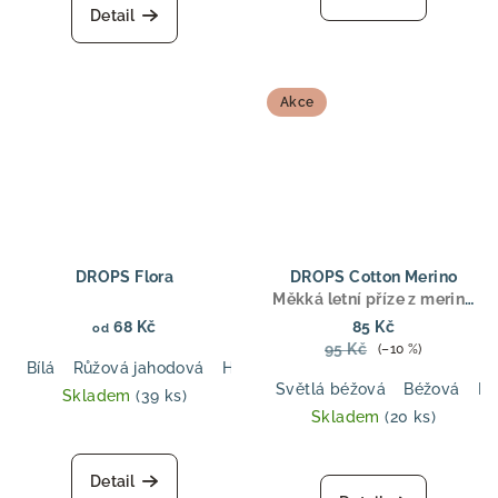
produktu
je
Detail
je
5,0
5,0
z
z
5
5
hvězdiček.
Akce
hvězdiček.
DROPS Flora
DROPS Cotton Merino
Měkká letní příze z merino
vlny a bavlny, DK tloušťka,
68 Kč
85 Kč
od
ideální pro svetry, topy a
95 Kč
(–10 %)
dětské oblečení
Bílá
Růžová jahodová
Hnědá
Tmavá modrá
Mlžný les
Světlá béžová
Béžová
Pu
Skladem
(39 ks)
Skladem
(20 ks)
Detail