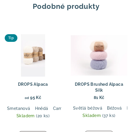
Podobné produkty
Tip
DROPS Alpaca
DROPS Brushed Alpaca
Silk
95 Kč
81 Kč
od
Světlá béžová
Béžová
Rů
Smetanová
Hnědá
Camel
Světle mořská zelená
Zelen
Skladem
(37 ks)
Skladem
(20 ks)
Průměrné
hodnocení