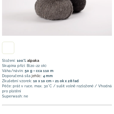
Složení:
100%
alpaka
Skupina přízí: B(20-22 ok)
Váha/návin:
50 g = cca 110 m
Doporučená síla
jehlic
:
4 mm
Zkušební vzorek:
10 x 10 cm = 21 ok x 28 řad
Péče: prát v ruce, max. 30°C / sušit volně rozložené / Vhodná
pro plstění
Superwash: ne