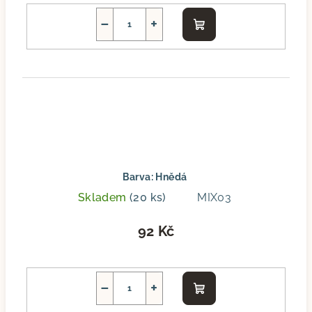
−
+
Do
košíku
Barva: Hnědá
Skladem
(20 ks)
MIX03
92 Kč
−
+
Do
košíku