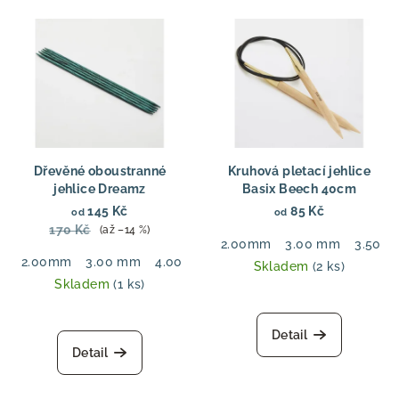
Dřevěné oboustranné
Kruhová pletací jehlice
jehlice Dreamz
Basix Beech 40cm
145 Kč
85 Kč
od
od
170 Kč
(až –14 %)
2.00mm
3.00 mm
3.50 
2.00mm
3.00 mm
4.00 mm
5.50 mm
6.00 mm
7.00
Skladem
(2 ks)
Skladem
(1 ks)
Detail
Detail