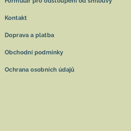
Formulář pro odstoupení od smlouvy
í
Kontakt
Doprava a platba
Obchodní podmínky
Ochrana osobních údajů