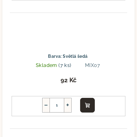
Barva: Světlá šedá
Skladem
(7 ks)
MIX07
92 Kč
−
+
Do
košíku