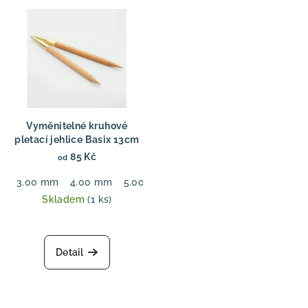
Vyměnitelné kruhové
pletací jehlice Basix 13cm
85 Kč
od
3.00 mm
4.00 mm
5.00 mm
6.00 mm
7.00 mm
8.00
Skladem
(1 ks)
Detail