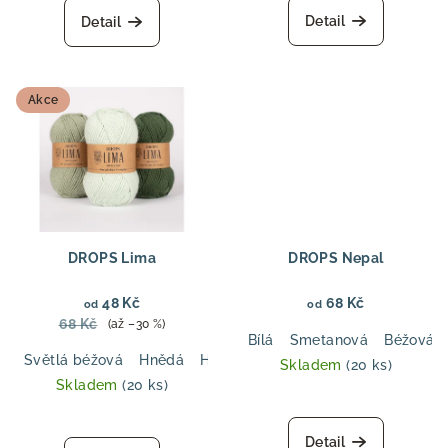
produktu
Detail
Detail
je
5,0
z
5
Akce
hvězdiček.
DROPS Lima
DROPS Nepal
48 Kč
68 Kč
od
od
68 Kč
(až –30 %)
Bílá
Smetanová
Béžová
Světlá béžová
Hnědá
Hnědošedá
Tmavá šedá
Černá
Skladem
(20 ks)
Skladem
(20 ks)
Průměrné
Průměrné
hodnocení
hodnocení
produktu
Detail