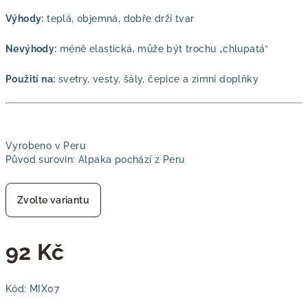
Výhody:
teplá, objemná, dobře drží tvar
Nevýhody:
méně elastická, může být trochu „chlupatá“
Použití na:
svetry, vesty, šály, čepice a zimní doplňky
Vyrobeno v Peru
Původ surovin: Alpaka pochází z Peru
Zvolte variantu
92 Kč
Měrná
Kód:
MIX07
cena: