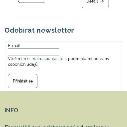
Detail
Odebírat newsletter
E-mail
Vložením e-mailu souhlasíte s
podmínkami ochrany
osobních údajů
Přihlásit se
Z
á
p
INFO
a
t