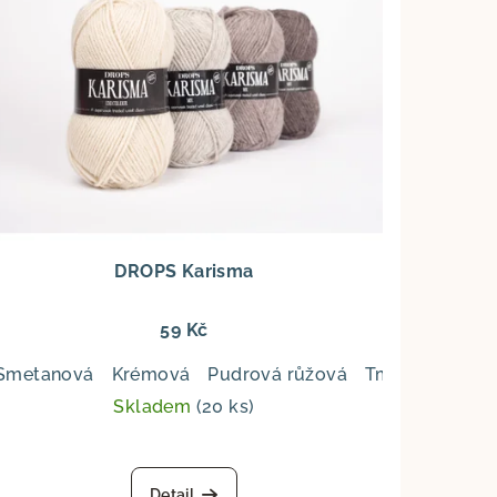
DROPS Karisma
59 Kč
mavý břečťan
Smetanová
Krémová
Šedá
Popelavě šedá
Pudrová růžová
Tmavě starorů
á
Antuka
Granátové jablko
Lískový oříšek
Hnědá
Z
Skladem
(20 ks)
Detail