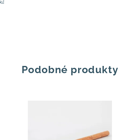
ká zelená
Zelená šalvěj
Lesní mix
Indigo
Bordó
Os
Podobné produkty