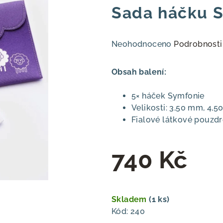
Sada háčku Sy
Průměrné
Neohodnoceno
Podrobnosti
hodnocení
produktu
Obsah balení:
je
0,0
5× háček Symfonie
z
Velikosti: 3,50 mm, 4
5
Fialové látkové pouzd
hvězdiček.
740 Kč
Měrná
cena:
Skladem
(1 ks)
Kód:
240