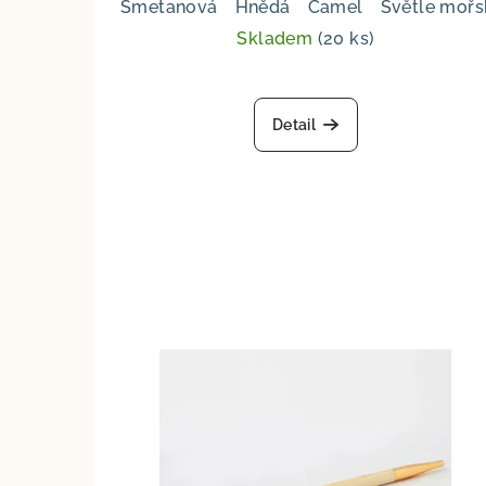
Smetanová
Hnědá
Camel
Světle mořs
Skladem
(20 ks)
Detail