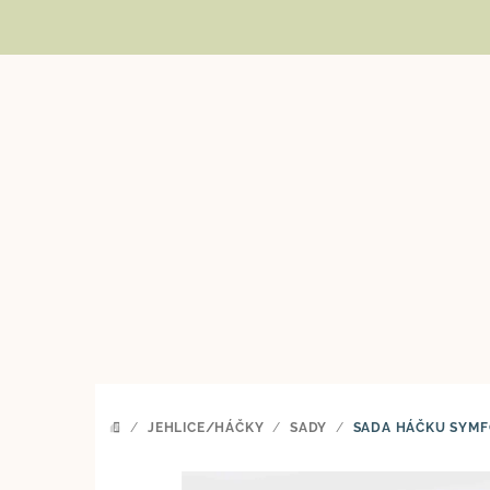
Přejít
na
obsah
/
JEHLICE/HÁČKY
/
SADY
/
SADA HÁČKU SYMFO
DOMŮ