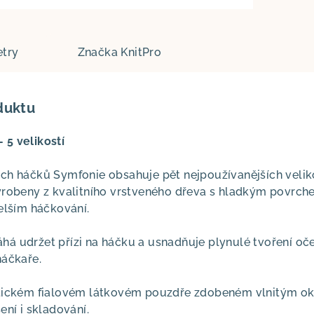
try
Značka
KnitPro
duktu
 5 velikostí
ch háčků Symfonie obsahuje pět nejpoužívanějších velikos
yrobeny z kvalitního vrstveného dřeva s hladkým povrchem
elším háčkování.
á udržet přízi na háčku a usnadňuje plynulé tvoření oče
háčkaře.
ktickém fialovém látkovém pouzdře zdobeném vlnitým ok
ení i skladování.