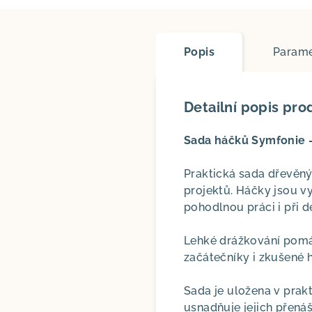
Popis
Parame
Detailní popis pro
Sada háčků Symfonie –
Praktická sada dřevěný
projektů. Háčky jsou v
pohodlnou práci i při d
Lehké drážkování pomáh
začátečníky i zkušené 
Sada je uložena v pra
usnadňuje jejich přenáš