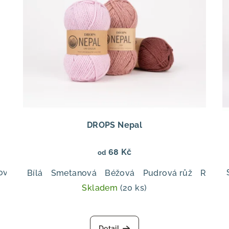
DROPS Nepal
68 Kč
od
ová
Švestka
Perlově šedá
Zelená šalvěj
Olivová
T
Bílá
Smetanová
Béžová
Pudrová růž
Růžov
Skladem
(20 ks)
Průměrné
hodnocení
Detail