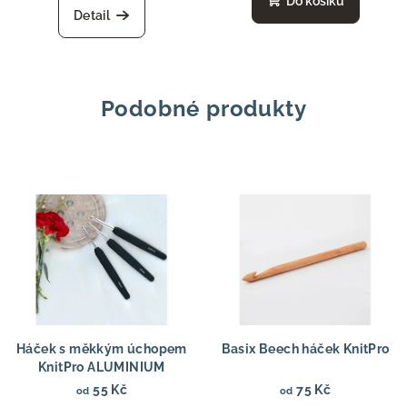
Do košíku
Detail
Podobné produkty
Háček s měkkým úchopem
Basix Beech háček KnitPro
KnitPro ALUMINIUM
55 Kč
75 Kč
od
od