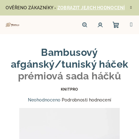
Přejít
OVĚŘENO ZÁKAZNÍKY -
ZOBRAZIT JEJICH HODNOCENÍ
na
obsah
Nákupn
Hledat
Přihlášení
Bambusový
košík
afgánský/tuniský háček
prémiová sada háčků
KNITPRO
Průměrné
Neohodnoceno
Podrobnosti hodnocení
hodnocení
produktu
je
0,0
z
5