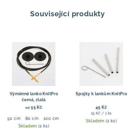
Související produkty
Výměnné lanko KnitPro
Spojky k lankům KnitPro
černá, zlatá
55 Kč
45 Kč
od
Měrná
15 Kč / 1 ks
50 cm
80 cm
100 cm
120 cm
150 cm
cena:
Skladem
(2 ks)
Skladem
(2 ks)