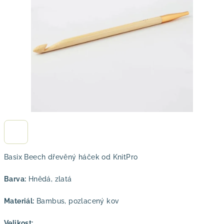
hvězdiček.
Basix Beech dřevěný háček od KnitPro
Barva:
Hnědá, zlatá
Materiál:
Bambus, pozlacený kov
Velikost: