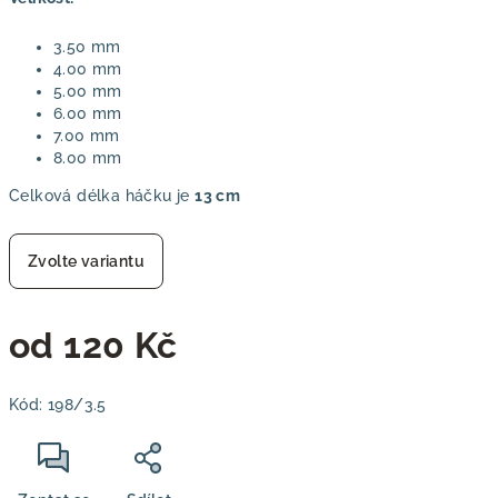
3.50 mm
4.00 mm
5.00 mm
6.00 mm
7.00 mm
8.00 mm
Celková délka háčku je
13 cm
Zvolte variantu
od
120 Kč
Měrná
Kód:
198/3.5
cena: