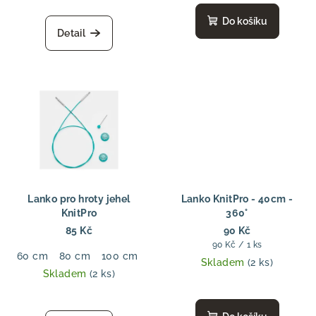
Do košíku
Detail
Lanko pro hroty jehel
Lanko KnitPro - 40cm -
KnitPro
360°
85 Kč
90 Kč
Měrná
90 Kč / 1 ks
60 cm
80 cm
100 cm
120 cm
150 cm
cena:
Skladem
(2 ks)
Skladem
(2 ks)