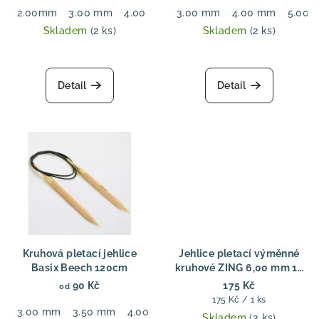
2.00mm
3.00 mm
4.00 mm
3.00 mm
5.00 mm
4.00 mm
6.00 mm
5.00 
7.00
Skladem
(2 ks)
Skladem
(2 ks)
Detail
Detail
Kruhová pletací jehlice
Jehlice pletací výměnné
Basix Beech 120cm
kruhové ZING 6,00 mm 13
cm
90 Kč
175 Kč
od
Měrná
175 Kč / 1 ks
3.00 mm
3.50 mm
4.00 mm
4.50 mm
5.00 mm
cena:
Skladem
(3 ks)