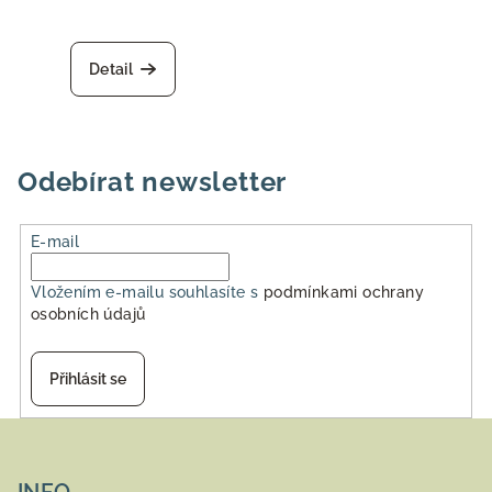
Detail
Odebírat newsletter
E-mail
Vložením e-mailu souhlasíte s
podmínkami ochrany
osobních údajů
Přihlásit se
Z
á