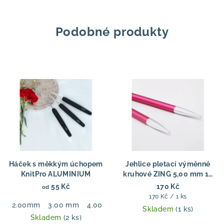
Podobné produkty
Háček s měkkým úchopem
Jehlice pletací výměnné
KnitPro ALUMINIUM
kruhové ZING 5,00 mm 13
cm
55 Kč
170 Kč
od
Měrná
170 Kč / 1 ks
2.00mm
3.00 mm
4.00 mm
5.00 mm
6.00 mm
7.00
cena:
Skladem
(1 ks)
Skladem
(2 ks)