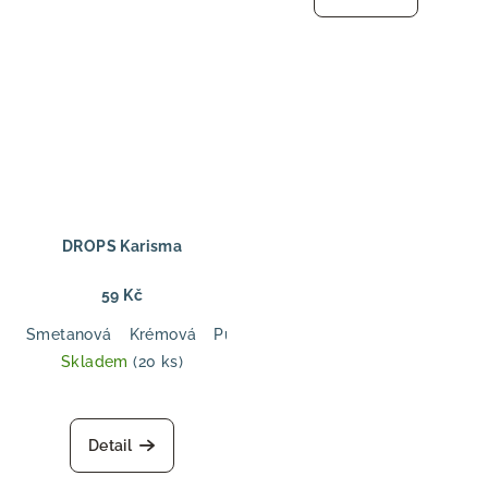
DROPS Karisma
59 Kč
Smetanová
Krémová
Pudrová růžová
Tmavě starorůžov
Skladem
(20 ks)
Detail