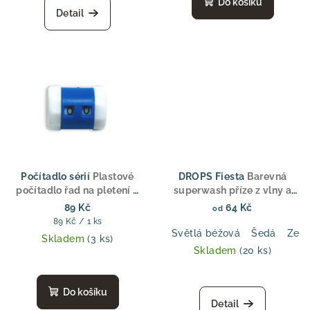
Do košíku
Detail
Počítadlo sérií
Plastové
DROPS Fiesta
Barevná
počítadlo řad na pletení –
superwash příze z vlny a
modro-bílé
polyamidu, ideální pro
89 Kč
64 Kč
od
ponožky, svetry a doplňky
Měrná
89 Kč / 1 ks
Světlá béžová
Šedá
Zele
cena:
Skladem
(3 ks)
Skladem
(20 ks)
Do košíku
Detail