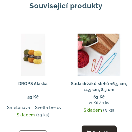
Související produkty
DROPS Alaska
Sada držáků stehů 16,5 cm,
11,5 cm, 8,3 cm
53 Kč
63 Kč
Měrná
21 Kč / 1 ks
Smetanová
Světlá béžová
Písek
Oříšková
Švestka
P
cena:
Skladem
(3 ks)
Skladem
(19 ks)