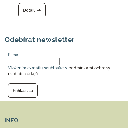
Detail
Odebírat newsletter
E-mail
Vložením e-mailu souhlasíte s
podmínkami ochrany
osobních údajů
Přihlásit se
Z
á
p
INFO