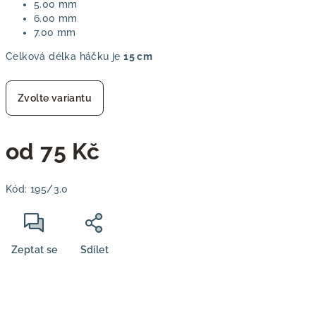
5.00 mm
6.00 mm
7.00 mm
Celková délka háčku je
15 cm
Zvolte variantu
od
75 Kč
Měrná
Kód:
195/3.0
cena:
Zeptat se
Sdílet