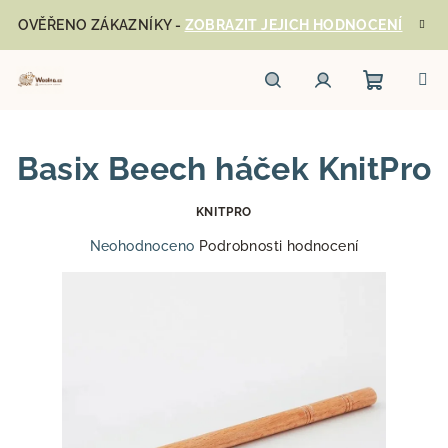
Přejít
OVĚŘENO ZÁKAZNÍKY -
ZOBRAZIT JEJICH HODNOCENÍ
na
obsah
Nákupn
Hledat
Přihlášení
Basix Beech háček KnitPro
košík
KNITPRO
Průměrné
Neohodnoceno
Podrobnosti hodnocení
hodnocení
produktu
je
0,0
z
5
hvězdiček.