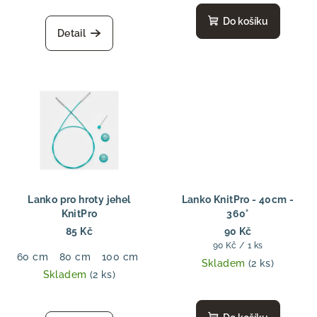
Do košíku
Detail
Lanko pro hroty jehel
Lanko KnitPro - 40cm -
KnitPro
360°
85 Kč
90 Kč
Měrná
90 Kč / 1 ks
60 cm
80 cm
100 cm
120 cm
150 cm
cena:
Skladem
(2 ks)
Skladem
(2 ks)