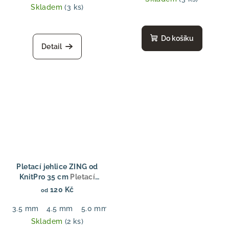
Skladem
(3 ks)
Do košíku
Detail
Pletací jehlice ZING od
KnitPro 35 cm
Pletací
jehlice ZING od KnitPro 35
120 Kč
od
cm
3.5 mm
4.5 mm
5.0 mm
6.0 mm
7.0 mm
Skladem
(2 ks)