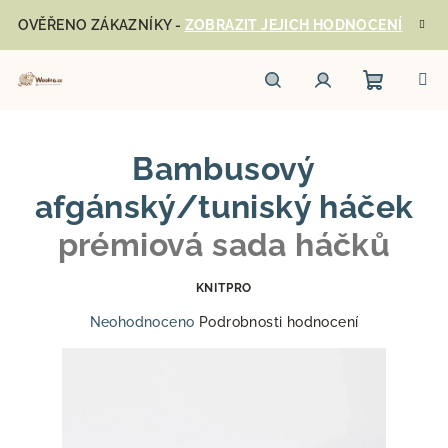
Přejít
OVĚŘENO ZÁKAZNÍKY -
ZOBRAZIT JEJICH HODNOCENÍ
na
obsah
Nákupn
Hledat
Přihlášení
Bambusový
košík
afgánský/tuniský háček
prémiová sada háčků
KNITPRO
Průměrné
Neohodnoceno
Podrobnosti hodnocení
hodnocení
produktu
je
0,0
z
5