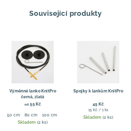
Související produkty
Výměnné lanko KnitPro
Spojky k lankům KnitPro
černá, zlatá
55 Kč
45 Kč
od
Měrná
15 Kč / 1 ks
50 cm
80 cm
100 cm
120 cm
150 cm
cena:
Skladem
(2 ks)
Skladem
(2 ks)