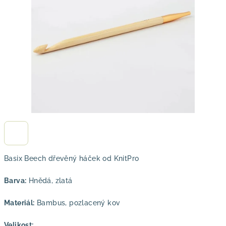
hvězdiček.
Basix Beech dřevěný háček od KnitPro
Barva:
Hnědá, zlatá
Materiál:
Bambus, pozlacený kov
Velikost: