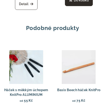
Do košíku
Detail
Podobné produkty
Háček s měkkým úchopem
Basix Beech háček KnitPro
KnitPro ALUMINIUM
55 Kč
75 Kč
od
od