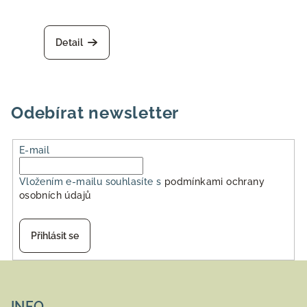
Detail
Odebírat newsletter
E-mail
Vložením e-mailu souhlasíte s
podmínkami ochrany
osobních údajů
Přihlásit se
Z
á
INFO