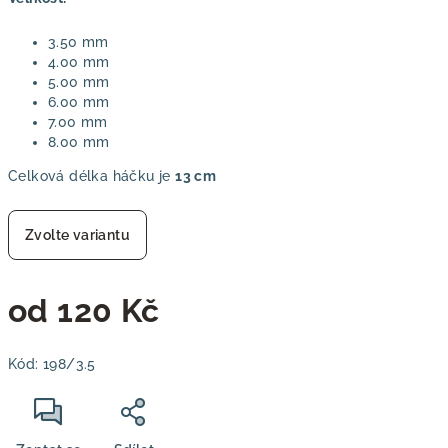
3.50 mm
4.00 mm
5.00 mm
6.00 mm
7.00 mm
8.00 mm
Celková délka háčku je
13 cm
Zvolte variantu
od
120 Kč
Měrná
Kód:
198/3.5
cena: