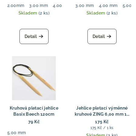
2.00mm
3.00 mm
4.00 mm
3.00 mm
5.00 mm
4.00 mm
6.00 mm
5.00 
7.00
Skladem
(2 ks)
Skladem
(2 ks)
Detail
Detail
Kruhová pletací jehlice
Jehlice pletací výměnné
Basix Beech 120cm
kruhové ZING 6,00 mm 13
cm
79 Kč
175 Kč
Měrná
175 Kč / 1 ks
5.00 mm
cena:
Skladem
(3 ks)