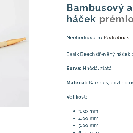
Bambusový a
háček
prémio
Průměrné
Neohodnoceno
Podrobnosti
hodnocení
produktu
Basix Beech dřevěný háček 
je
0,0
Barva:
Hnědá, zlatá
z
5
Materiál:
Bambus, pozlacen
hvězdiček.
Velikost:
3.50 mm
4.00 mm
5.00 mm
6.00 mm