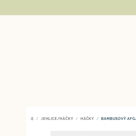
Přejít
na
obsah
/
JEHLICE/HÁČKY
/
HÁČKY
/
BAMBUSOVÝ AFG
DOMŮ