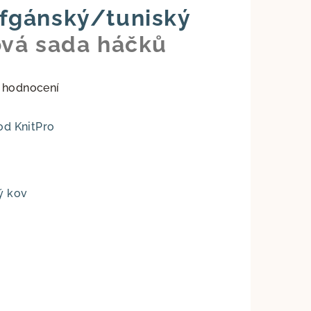
fgánský/tuniský
vá sada háčků
 hodnocení
od KnitPro
ý kov