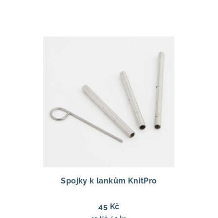
Spojky k lankům KnitPro
45 Kč
Měrná