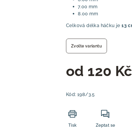
7.00 mm
8.00 mm
Celková délka háčku je
13 
Zvolte variantu
od
120 K
Měrná
cena:
Kód:
198/3.5
Tisk
Zeptat se