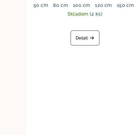
50 cm
80 cm
100 cm
120 cm
150 cm
Skladem
(2 ks)
Detail