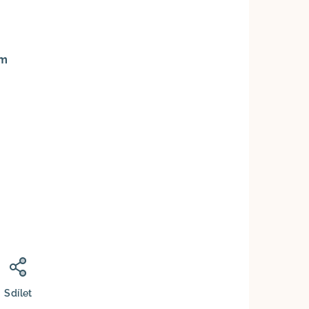
cm
č
Sdílet