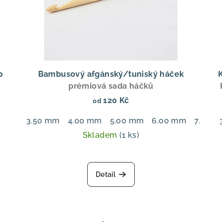
0
Bambusový afgánský/tuniský háček
prémiová sada háčků
120 Kč
od
3.50 mm
4.00 mm
5.00 mm
6.00 mm
7.00 
Skladem
(1 ks)
Detail