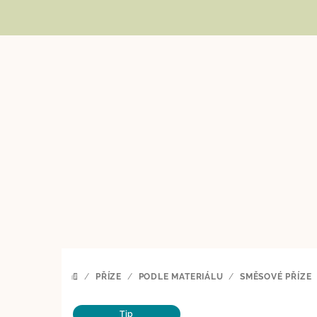
Přejít
na
obsah
/
PŘÍZE
/
PODLE MATERIÁLU
/
SMĚSOVÉ PŘÍZE
DOMŮ
Tip