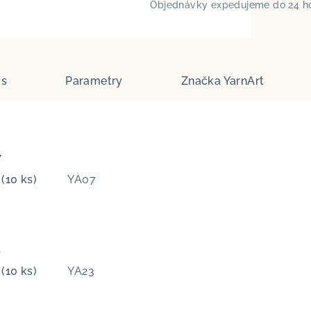
Objednávky expedujeme do 24 h
is
Parametry
Značka
YarnArt
7
m
(10 ks)
YA07
3
m
(10 ks)
YA23