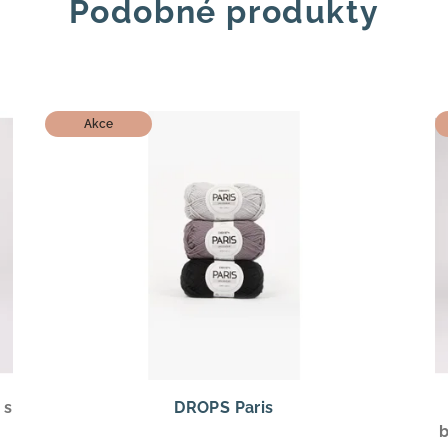
Podobné produkty
Akce
 s
DROPS Paris
b