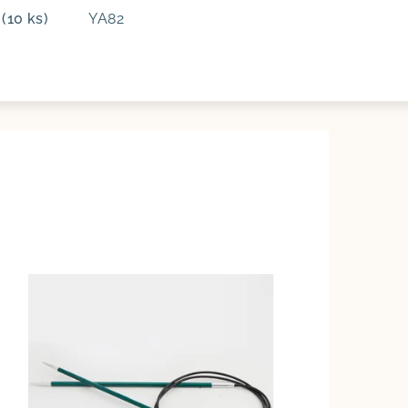
m
(10 ks)
YA82