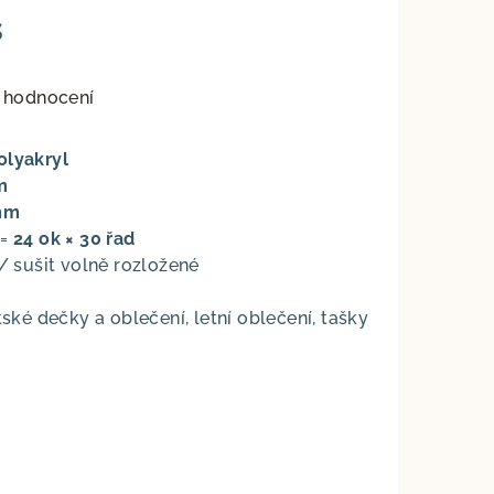
s
 hodnocení
olyakryl
m
mm
=
24 ok × 30 řad
 / sušit volně rozložené
ské dečky a oblečení, letní oblečení, tašky