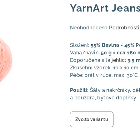
YarnArt Jean
Průměrné
Neohodnoceno
Podrobnosti
hodnocení
produktu
Složení:
55% Bavlna - 45% P
je
Váha/návin:
50 g = cca 160 
0,0
Doporučená síla
jehlic
:
3.5 
z
Zkušební vzorek: 10 x 10 cm 
5
Péče: prát v ruce, max. 30°C
hvězdiček.
Použití:
Šály a nákrčníky, dět
a pouzdra, bytové doplňky
Zvolte variantu