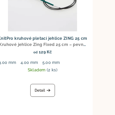
KnitPro kruhové pletací jehlice ZING 25 cm
Kruhové jehlice Zing Fixed 25 cm – pevné
kruhové jehlice
129 Kč
od
mm
3.00 mm
8.00 mm
4.00 mm
5.00 mm
Skladem
(2 ks)
Detail