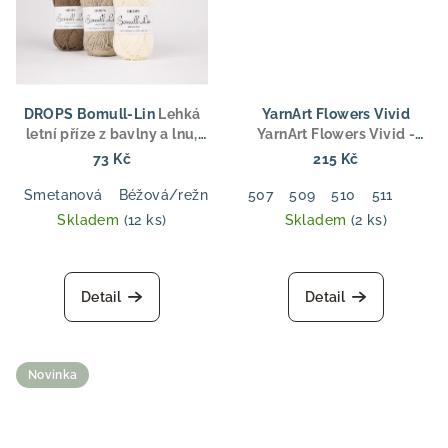
DROPS Bomull-Lin
Lehká
YarnArt Flowers Vivid
letní příze z bavlny a lnu,
YarnArt Flowers Vivid -
aran tloušťka, pro svetry,
Gradientní bavlněná příze
73 Kč
215 Kč
topy a doplňky
250 g / 1000 m
Smetanová
Béžová/režná
Hnědá
507
509
Tmavě modrá
510
511
Světl
Skladem
(12 ks)
Skladem
(2 ks)
Detail
Detail
Novinka