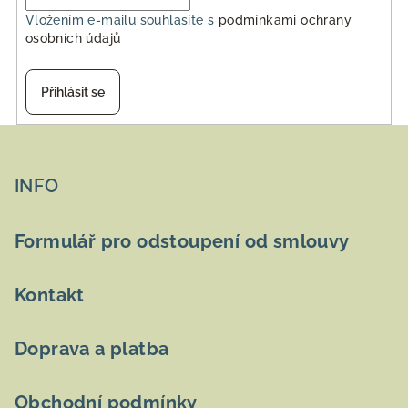
Vložením e-mailu souhlasíte s
podmínkami ochrany
osobních údajů
Přihlásit se
Z
á
p
INFO
a
t
Formulář pro odstoupení od smlouvy
í
Kontakt
Doprava a platba
Obchodní podmínky