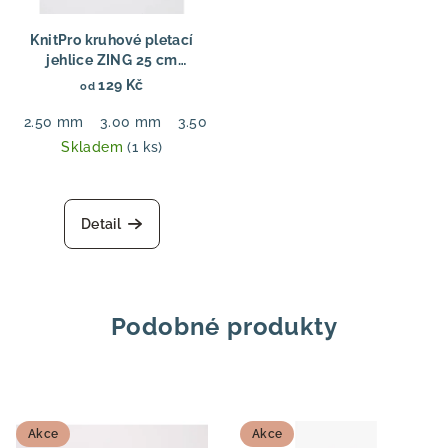
KnitPro kruhové pletací
jehlice ZING 25 cm
Kruhové jehlice Zing Fixed
129 Kč
od
25 cm – pevné kruhové
jehlice
2.50 mm
3.00 mm
3.50 mm
4.00 mm
4.50 mm
5.00
Skladem
(1 ks)
Detail
Podobné produkty
Akce
Akce