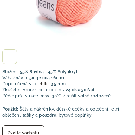
Složení:
55% Bavlna - 45% Polyakryl
Váha/návin:
50 g = cca 160 m
Doporučená síla
jehlic
:
3.5 mm
Zkušební vzorek: 10 x 10 cm =
24 ok × 30 řad
Péče: prát v ruce, max. 30°C / sušit volně rozložené
Použití:
Šály a nákrčníky, dětské dečky a oblečení, letní
oblečení, tašky a pouzdra, bytové doplňky
Zvolte variantu