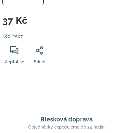
37 Kč
Měrná
Kód:
YA07
cena:
Zeptat se
Sdílet
Blesková doprava
Objednávky expedujeme do 24 hodin