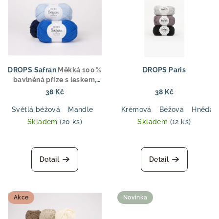
DROPS Safran
Měkká 100 %
DROPS Paris
bavlněná příze s leskem,
ideální pro letní oděvy,
38 Kč
38 Kč
topy a dětské oblečení
Světlá béžová
Mandle
Mech
Krémová
Tmavá modrá
Béžová
Džínová m
Hnědá
Skladem
(20 ks)
Skladem
(12 ks)
Detail
Detail
Akce
Novinka