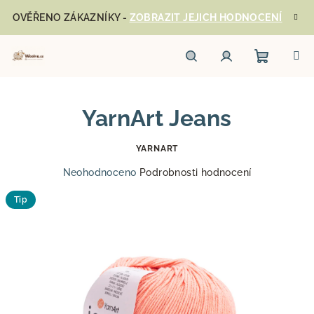
Přejít
OVĚŘENO ZÁKAZNÍKY -
ZOBRAZIT JEJICH HODNOCENÍ
na
obsah
Nákupn
Hledat
Přihlášení
YarnArt Jeans
košík
YARNART
Průměrné
Neohodnoceno
Podrobnosti hodnocení
hodnocení
produktu
Tip
je
0,0
z
5
hvězdiček.