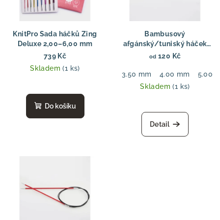
KnitPro Sada háčků Zing
Bambusový
Deluxe 2,00–6,00 mm
afgánský/tuniský háček
prémiová sada háčků
739 Kč
120 Kč
od
Skladem
(1 ks)
3.50 mm
4.00 mm
5.00 
Skladem
(1 ks)
Do košíku
Detail