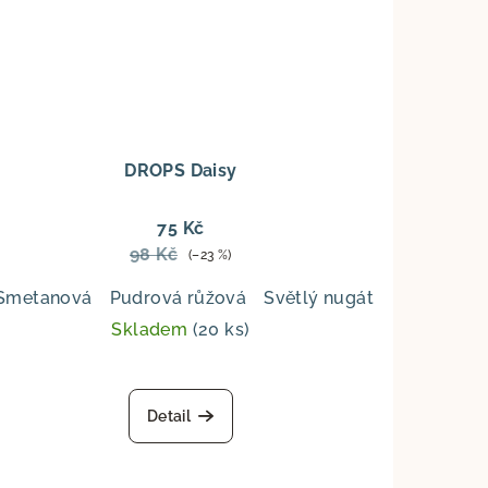
DROPS Daisy
75 Kč
98 Kč
(–23 %)
vá
Kakao
Hnědá
Tmavá hnědá
Olivová
Navy modr
Smetanová
Pudrová růžová
Světlý nugát
Světlá lila
á
Černá
Skladem
(20 ks)
Průměrné
hodnocení
Detail
produktu
je
5,0