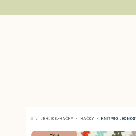
Přejít
na
obsah
/
JEHLICE/HÁČKY
/
HÁČKY
/
KNITPRO JEDNOS
DOMŮ
Akce