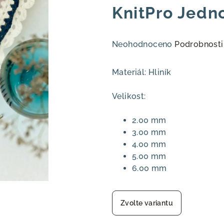
KnitPro Jedn
Průměrné
Neohodnoceno
Podrobnosti
hodnocení
produktu
Materiál: Hliník
je
0,0
Velikost:
z
5
2.00 mm
hvězdiček.
3.00 mm
4.00 mm
5.00 mm
6.00 mm
Zvolte variantu