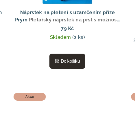
m
Náprstek na pletení s uzamčením příze
Prym
Pletařský náprstek na prst s možností
uzamčení příze Prym
79 Kč
Skladem
(2 ks)
Do košíku
Akce