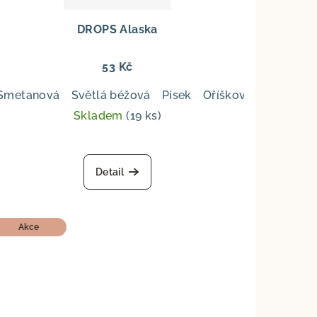
DROPS Alaska
53 Kč
Smetanová
Světlá béžová
Písek
Oříšková
Švestka
Skladem
(19 ks)
Detail
Akce