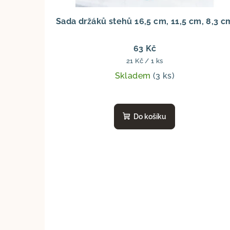
Sada držáků stehů 16,5 cm, 11,5 cm, 8,3 c
63 Kč
Měrná
21 Kč / 1 ks
cena:
Skladem
(3 ks)
Do košíku