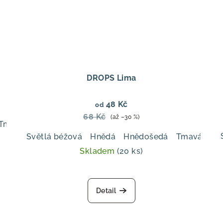
DROPS Lima
48 Kč
od
68 Kč
(až –30 %)
Tmavě starorůžová
Mandle
Světlý dub
Hnědo-béžo
Světlá béžová
Hnědá
Hnědošedá
Tmavá šed
Skladem
(20 ks)
Průměrné
hodnocení
Detail
produktu
je
5,0