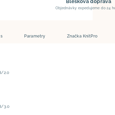
Blesková doprava
Objednávky expedujeme do 24 h
is
Parametry
Značka
KnitPro
8/2.0
8/3.0