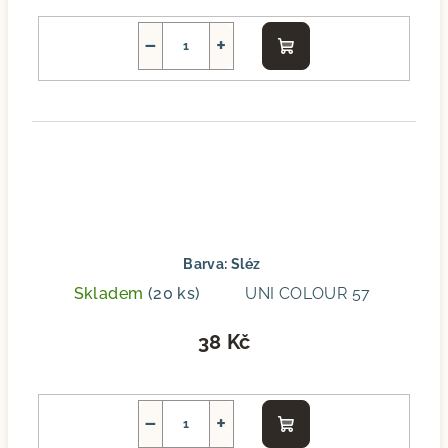
−
+
Do
košíku
Barva: Sléz
Skladem
(20 ks)
UNI COLOUR 57
38 Kč
−
+
Do
košíku