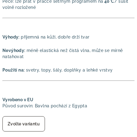
Péče: lze prát v pračce šetrným programem na
40°C
/ sušit
volně rozložené
Výhody:
příjemná na kůži, dobře drží tvar
Nevýhody:
méně elastická než čistá vlna, může se mírně
natahovat
Použití na:
svetry, topy, šály, doplňky a lehké vrstvy
Vyrobeno v EU
Původ surovin: Bavlna pochází z Egypta
Zvolte variantu