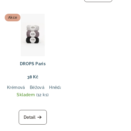
Akce
DROPS Paris
38 Kč
Krémová
Béžová
Hnědá
Tmavá modrá
Tmavá olivová
Skladem
(12 ks)
Detail