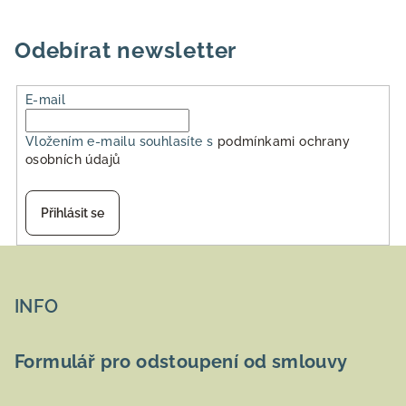
Odebírat newsletter
E-mail
Vložením e-mailu souhlasíte s
podmínkami ochrany
osobních údajů
Přihlásit se
Z
á
p
INFO
a
t
Formulář pro odstoupení od smlouvy
í