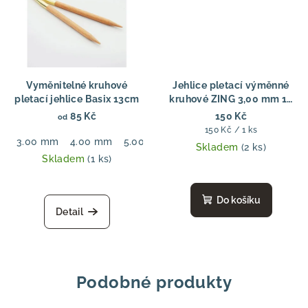
Vyměnitelné kruhové
Jehlice pletací výměnné
pletací jehlice Basix 13cm
kruhové ZING 3,00 mm 13
cm
85 Kč
150 Kč
od
Měrná
150 Kč / 1 ks
3.00 mm
4.00 mm
5.00 mm
6.00 mm
7.00 mm
8.00
cena:
Skladem
(2 ks)
Skladem
(1 ks)
Do košíku
Detail
Podobné produkty