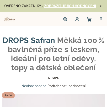
Přejít
OVĚŘENO ZÁKAZNÍKY -
ZOBRAZIT JEJICH HODNOCENÍ
na
obsah
Nákupn
Hledat
Přihlášení
DROPS Safran
Měkká 100 %
košík
bavlněná příze s leskem,
ideální pro letní oděvy,
topy a dětské oblečení
DROPS
Průměrné
Neohodnoceno
Podrobnosti hodnocení
hodnocení
produktu
Akce
je
0,0