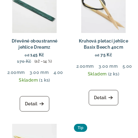
Dřevěné oboustranné
Kruhová pletací jehlice
jehlice Dreamz
Basix Beech 40cm
145 Kč
75 Kč
od
od
170 Kč
(až –14 %)
2.00mm
3.00 mm
5.00 
2.00mm
3.00 mm
4.00 mm
5.50 mm
6.00 mm
7.00
Skladem
(2 ks)
Skladem
(1 ks)
Detail
Detail
Tip