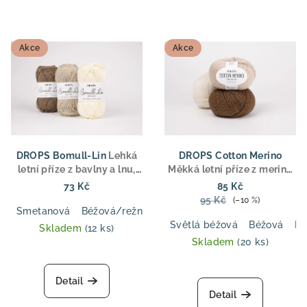
Akce
Akce
DROPS Bomull-Lin
Lehká
DROPS Cotton Merino
letní příze z bavlny a lnu,
Měkká letní příze z merino
aran tloušťka, pro svetry,
vlny a bavlny, DK tloušťka,
73 Kč
85 Kč
topy a doplňky
ideální pro svetry, topy a
95 Kč
(–10 %)
dětské oblečení
Smetanová
Béžová/režná
Hnědá
Tmavě modrá
Světl
Světlá béžová
Béžová
Pu
Skladem
(12 ks)
Skladem
(20 ks)
Detail
Detail