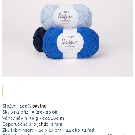
z
5
hvězdiček.
Složení:
100%
bavlna
Skupina přízí:
A (23 - 26 ok)
Váha/návin:
50 g = cca 160 m
Doporučená síla
jehlic
:
3 mm
Zkušební vzorek: 10 x 10 cm =
24 ok x 32 řad