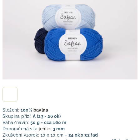
z
5
hvězdiček.
Složení:
100%
bavlna
Skupina přízí:
A (23 - 26 ok)
Váha/návin:
50 g = cca 160 m
Doporučená síla
jehlic
:
3 mm
Zkušební vzorek: 10 x 10 cm =
24 ok x 32 řad