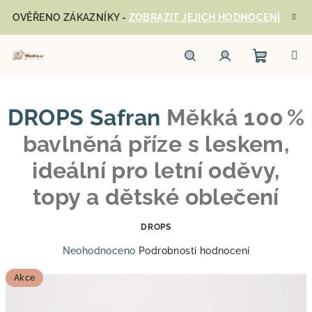
Přejít
OVĚŘENO ZÁKAZNÍKY -
ZOBRAZIT JEJICH HODNOCENÍ
na
obsah
Nákupn
Hledat
Přihlášení
DROPS Safran
Měkká 100 %
košík
bavlněná příze s leskem,
ideální pro letní oděvy,
topy a dětské oblečení
DROPS
Průměrné
Neohodnoceno
Podrobnosti hodnocení
hodnocení
produktu
Akce
je
0,0