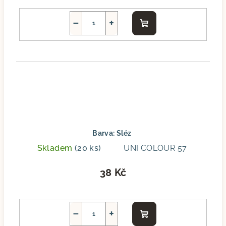
−
+
Do
košíku
Barva: Sléz
Skladem
(20 ks)
UNI COLOUR 57
38 Kč
−
+
Do
košíku