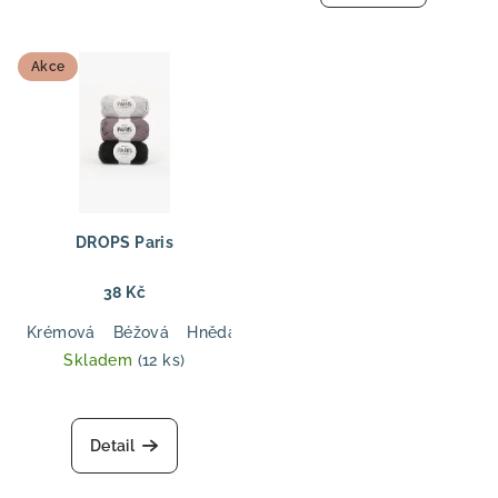
Akce
DROPS Paris
38 Kč
Krémová
Béžová
Hnědá
Tmavá modrá
Tmavá olivová
Skladem
(12 ks)
Detail