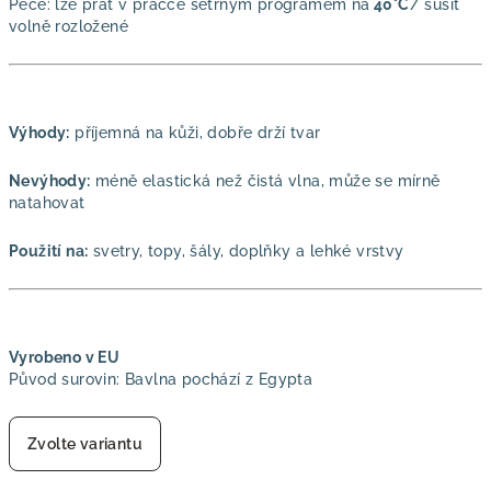
Péče: lze prát v pračce šetrným programem na
40°C
/ sušit
volně rozložené
Výhody:
příjemná na kůži, dobře drží tvar
Nevýhody:
méně elastická než čistá vlna, může se mírně
natahovat
Použití na:
svetry, topy, šály, doplňky a lehké vrstvy
Vyrobeno v EU
Původ surovin: Bavlna pochází z Egypta
Zvolte variantu