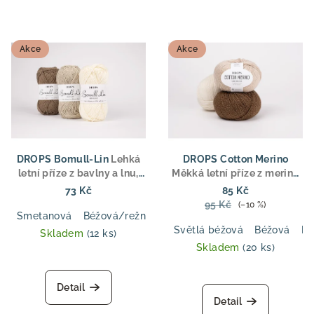
Akce
Akce
DROPS Bomull-Lin
Lehká
DROPS Cotton Merino
letní příze z bavlny a lnu,
Měkká letní příze z merino
aran tloušťka, pro svetry,
vlny a bavlny, DK tloušťka,
73 Kč
85 Kč
topy a doplňky
ideální pro svetry, topy a
95 Kč
(–10 %)
dětské oblečení
Smetanová
Béžová/režná
Hnědá
Tmavě modrá
Světl
Světlá béžová
Béžová
Pu
Skladem
(12 ks)
Skladem
(20 ks)
Detail
Detail