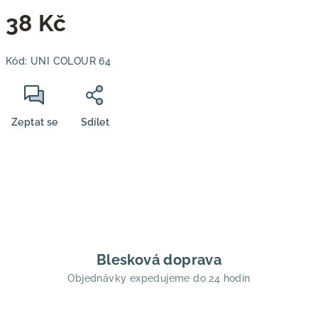
38 Kč
Měrná
Kód:
UNI COLOUR 64
cena:
Zeptat se
Sdílet
Blesková doprava
Objednávky expedujeme do 24 hodin