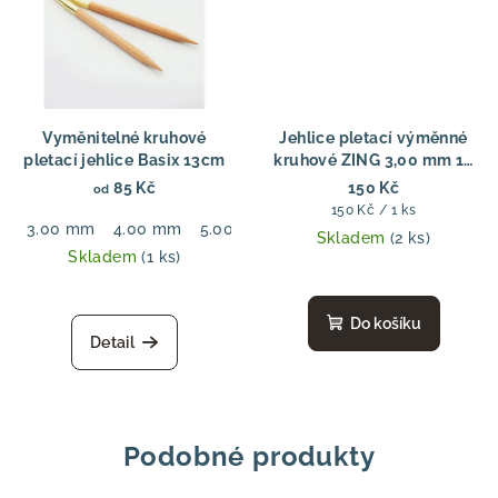
Vyměnitelné kruhové
Jehlice pletací výměnné
pletací jehlice Basix 13cm
kruhové ZING 3,00 mm 13
cm
85 Kč
150 Kč
od
Měrná
150 Kč / 1 ks
3.00 mm
4.00 mm
5.00 mm
6.00 mm
7.00 mm
8.00
cena:
Skladem
(2 ks)
Skladem
(1 ks)
Do košíku
Detail
Podobné produkty