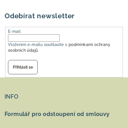
Odebírat newsletter
E-mail
Vložením e-mailu souhlasíte s
podmínkami ochrany
osobních údajů
Přihlásit se
Z
á
p
INFO
a
t
Formulář pro odstoupení od smlouvy
í