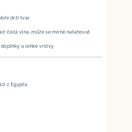
bře drží tvar
ež čistá vlna, může se mírně natahovat
, doplňky a lehké vrstvy
ází z Egypta