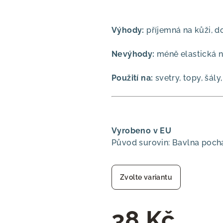
Výhody:
příjemná na kůži, do
Nevýhody:
méně elastická n
Použití na:
svetry, topy, šály
Vyrobeno v EU
Původ surovin: Bavlna poch
Zvolte variantu
38 Kč