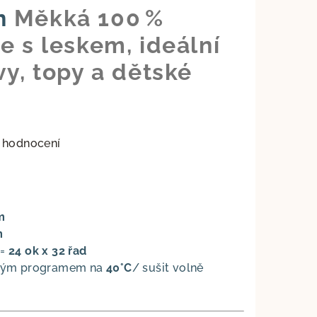
n
Měkká 100 %
e s leskem, ideální
vy, topy a dětské
 hodnocení
m
m
 =
24 ok x 32 řad
trným programem na
40°C
/ sušit volně