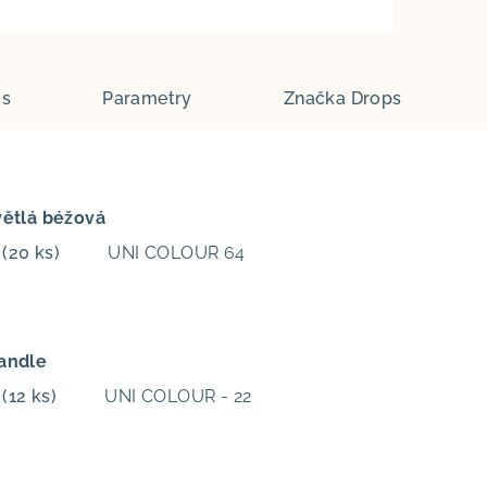
is
Parametry
Značka
Drops
větlá béžová
m
(20 ks)
UNI COLOUR 64
andle
m
(12 ks)
UNI COLOUR - 22