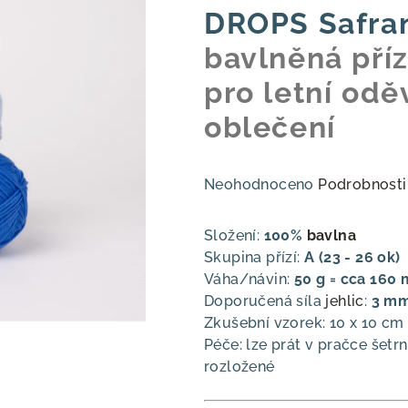
DROPS Safra
bavlněná příz
pro letní odě
oblečení
Průměrné
Neohodnoceno
Podrobnosti
hodnocení
produktu
Složení:
100%
bavlna
je
Skupina přízí:
A (23 - 26 ok)
0,0
Váha/návin:
50 g = cca 160 
z
Doporučená síla
jehlic
:
3 m
5
Zkušební vzorek: 10 x 10 cm
hvězdiček.
Péče: lze prát v pračce še
rozložené