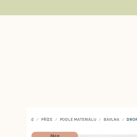
Přejít
na
obsah
/
PŘÍZE
/
PODLE MATERIÁLU
/
BAVLNA
/
DRO
DOMŮ
Akce