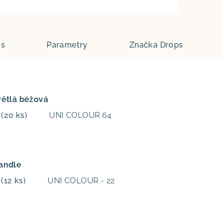
is
Parametry
Značka
Drops
větlá béžová
m
(20 ks)
UNI COLOUR 64
andle
m
(12 ks)
UNI COLOUR - 22