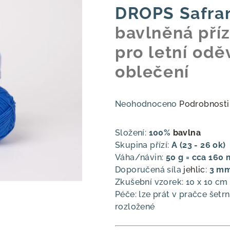
DROPS Safra
bavlněná příz
pro letní odě
oblečení
Průměrné
Neohodnoceno
Podrobnosti
hodnocení
produktu
Složení:
100%
bavlna
je
Skupina přízí:
A (23 - 26 ok)
0,0
Váha/návin:
50 g = cca 160 
z
Doporučená síla
jehlic
:
3 m
5
Zkušební vzorek: 10 x 10 cm
hvězdiček.
Péče: lze prát v pračce še
rozložené