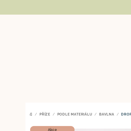
Přejít
na
obsah
/
PŘÍZE
/
PODLE MATERIÁLU
/
BAVLNA
/
DRO
DOMŮ
Akce