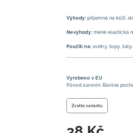
Výhody:
příjemná na kůži, do
Nevýhody:
méně elastická n
Použití na:
svetry, topy, šály
Vyrobeno v EU
Původ surovin: Bavlna poch
Zvolte variantu
38 Kč