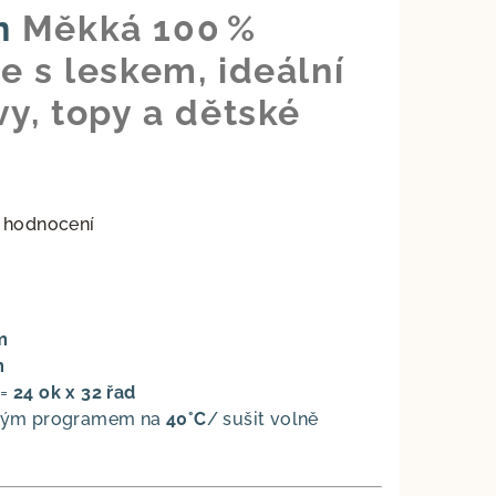
n
Měkká 100 %
e s leskem, ideální
vy, topy a dětské
 hodnocení
m
m
 =
24 ok x 32 řad
trným programem na
40°C
/ sušit volně