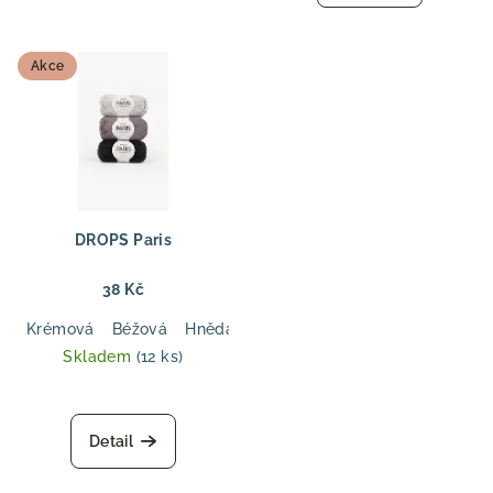
Akce
DROPS Paris
38 Kč
Krémová
Béžová
Hnědá
Tmavá modrá
Tmavá olivová
Skladem
(12 ks)
Detail