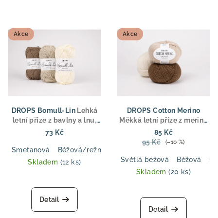
Akce
Akce
DROPS Bomull-Lin
Lehká
DROPS Cotton Merino
letní příze z bavlny a lnu,
Měkká letní příze z merino
aran tloušťka, pro svetry,
vlny a bavlny, DK tloušťka,
73 Kč
85 Kč
topy a doplňky
ideální pro svetry, topy a
95 Kč
(–10 %)
dětské oblečení
Smetanová
Béžová/režná
Hnědá
Tmavě modrá
Světl
Světlá béžová
Béžová
Pu
Skladem
(12 ks)
Skladem
(20 ks)
Detail
Detail