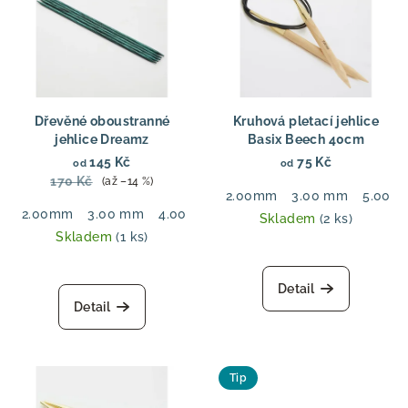
Dřevěné oboustranné
Kruhová pletací jehlice
jehlice Dreamz
Basix Beech 40cm
145 Kč
75 Kč
od
od
170 Kč
(až –14 %)
2.00mm
3.00 mm
5.00 
2.00mm
3.00 mm
4.00 mm
5.50 mm
6.00 mm
7.00
Skladem
(2 ks)
Skladem
(1 ks)
Detail
Detail
Tip