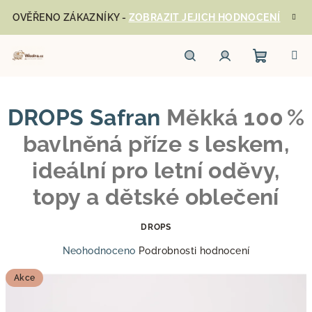
Přejít
OVĚŘENO ZÁKAZNÍKY -
ZOBRAZIT JEJICH HODNOCENÍ
na
obsah
Nákupn
Hledat
Přihlášení
DROPS Safran
Měkká 100 %
košík
bavlněná příze s leskem,
ideální pro letní oděvy,
topy a dětské oblečení
DROPS
Průměrné
Neohodnoceno
Podrobnosti hodnocení
hodnocení
produktu
Akce
je
0,0