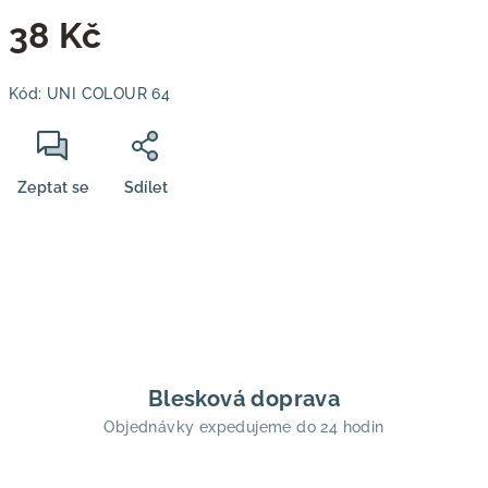
38 Kč
Měrná
Kód:
UNI COLOUR 64
cena:
Zeptat se
Sdílet
Blesková doprava
Objednávky expedujeme do 24 hodin