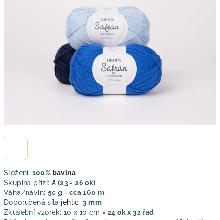
z
5
hvězdiček.
Složení:
100%
bavlna
Skupina přízí:
A (23 - 26 ok)
Váha/návin:
50 g = cca 160 m
Doporučená síla
jehlic
:
3 mm
Zkušební vzorek: 10 x 10 cm =
24 ok x 32 řad