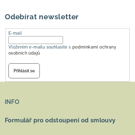
Odebírat newsletter
E-mail
Vložením e-mailu souhlasíte s
podmínkami ochrany
osobních údajů
Přihlásit se
Z
á
p
INFO
a
t
Formulář pro odstoupení od smlouvy
í