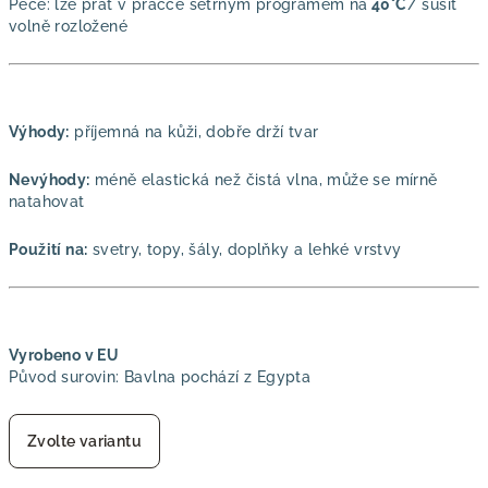
Péče: lze prát v pračce šetrným programem na
40°C
/ sušit
volně rozložené
Výhody:
příjemná na kůži, dobře drží tvar
Nevýhody:
méně elastická než čistá vlna, může se mírně
natahovat
Použití na:
svetry, topy, šály, doplňky a lehké vrstvy
Vyrobeno v EU
Původ surovin: Bavlna pochází z Egypta
Zvolte variantu