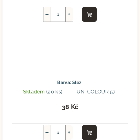
−
+
Do
košíku
Barva: Sléz
Skladem
(20 ks)
UNI COLOUR 57
38 Kč
−
+
Do
košíku