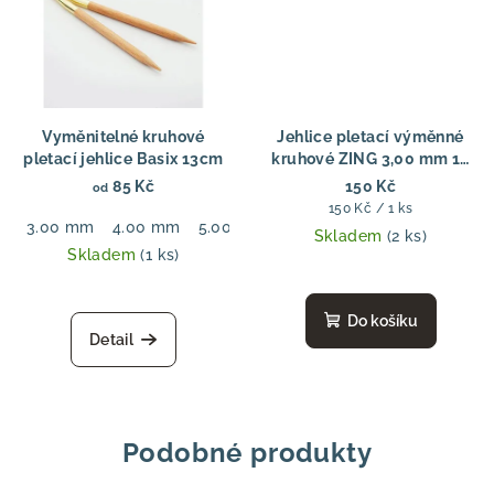
Vyměnitelné kruhové
Jehlice pletací výměnné
pletací jehlice Basix 13cm
kruhové ZING 3,00 mm 13
cm
85 Kč
150 Kč
od
Měrná
150 Kč / 1 ks
3.00 mm
4.00 mm
5.00 mm
6.00 mm
7.00 mm
8.00
cena:
Skladem
(2 ks)
Skladem
(1 ks)
Do košíku
Detail
Podobné produkty