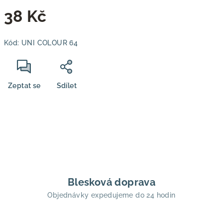
38 Kč
Měrná
Kód:
UNI COLOUR 64
cena:
Zeptat se
Sdílet
Blesková doprava
Objednávky expedujeme do 24 hodin