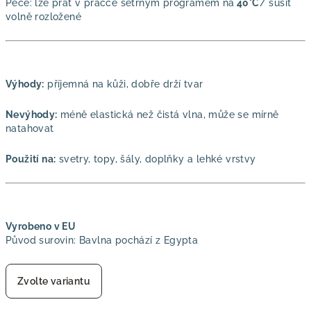
Péče: lze prát v pračce šetrným programem na
40°C
/ sušit
volně rozložené
Výhody:
příjemná na kůži, dobře drží tvar
Nevýhody:
méně elastická než čistá vlna, může se mírně
natahovat
Použití na:
svetry, topy, šály, doplňky a lehké vrstvy
Vyrobeno v EU
Původ surovin: Bavlna pochází z Egypta
Zvolte variantu