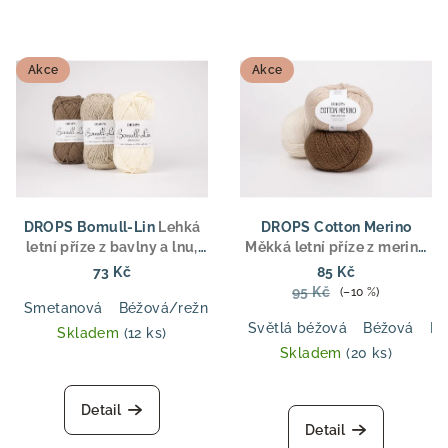
Akce
Akce
DROPS Bomull-Lin
Lehká
DROPS Cotton Merino
letní příze z bavlny a lnu,
Měkká letní příze z merino
aran tloušťka, pro svetry,
vlny a bavlny, DK tloušťka,
73 Kč
85 Kč
topy a doplňky
ideální pro svetry, topy a
95 Kč
(–10 %)
dětské oblečení
Smetanová
Béžová/režná
Hnědá
Tmavě modrá
Světl
Světlá béžová
Béžová
Pu
Skladem
(12 ks)
Skladem
(20 ks)
Detail
Detail