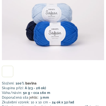
z
5
hvězdiček.
Složení:
100%
bavlna
Skupina přízí:
A (23 - 26 ok)
Váha/návin:
50 g = cca 160 m
Doporučená síla
jehlic
:
3 mm
Zkušební vzorek: 10 x 10 cm =
24 ok x 32 řad