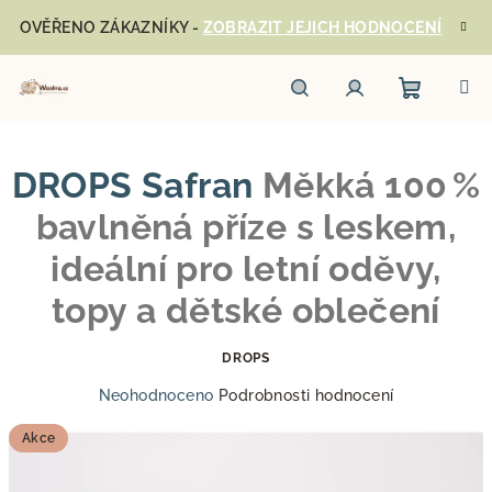
Přejít
OVĚŘENO ZÁKAZNÍKY -
ZOBRAZIT JEJICH HODNOCENÍ
na
obsah
Nákupn
Hledat
Přihlášení
DROPS Safran
Měkká 100 %
košík
bavlněná příze s leskem,
ideální pro letní oděvy,
topy a dětské oblečení
DROPS
Průměrné
Neohodnoceno
Podrobnosti hodnocení
hodnocení
produktu
Akce
je
0,0