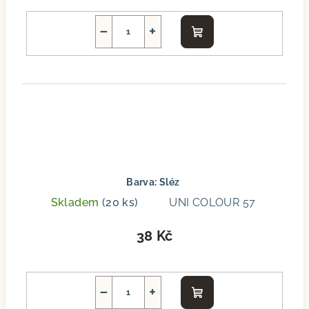
−
+
Do
košíku
Barva: Sléz
Skladem
(20 ks)
UNI COLOUR 57
38 Kč
−
+
Do
košíku