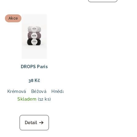
Akce
DROPS Paris
38 Kč
Krémová
Béžová
Hnědá
Tmavá modrá
Tmavá olivová
Skladem
(12 ks)
Detail