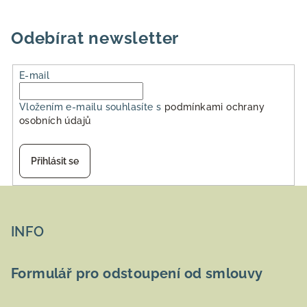
Odebírat newsletter
E-mail
Vložením e-mailu souhlasíte s
podmínkami ochrany
osobních údajů
Přihlásit se
Z
á
p
INFO
a
t
Formulář pro odstoupení od smlouvy
í