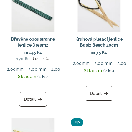
Dřevěné oboustranné
Kruhová pletací jehlice
jehlice Dreamz
Basix Beech 40cm
145 Kč
75 Kč
od
od
170 Kč
(až –14 %)
2.00mm
3.00 mm
5.00 
2.00mm
3.00 mm
4.00 mm
5.50 mm
6.00 mm
7.00
Skladem
(2 ks)
Skladem
(1 ks)
Detail
Detail
Tip