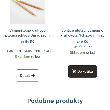
Vyměnitelné kruhové
Jehlice pletací výměnné
pletací jehlice Basix 13cm
kruhové ZING 3,00 mm 13
cm
85 Kč
150 Kč
od
Měrná
150 Kč / 1 ks
3.00 mm
4.00 mm
5.00 mm
6.00 mm
7.00 mm
8.00
cena:
Skladem
(2 ks)
Skladem
(1 ks)
Do košíku
Detail
Podobné produkty