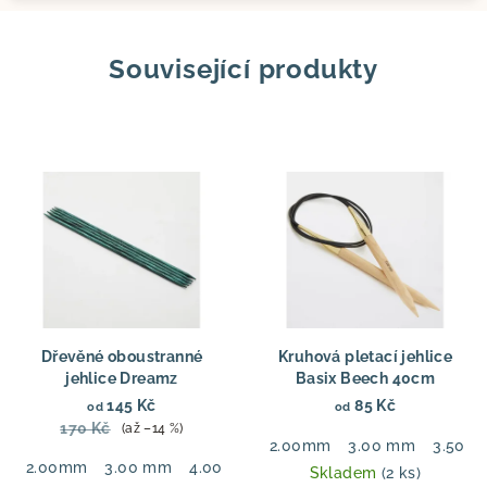
Související produkty
Dřevěné oboustranné
Kruhová pletací jehlice
jehlice Dreamz
Basix Beech 40cm
145 Kč
85 Kč
od
od
170 Kč
(až –14 %)
2.00mm
3.00 mm
3.50 
2.00mm
3.00 mm
4.00 mm
5.50 mm
6.00 mm
7.00
Skladem
(2 ks)