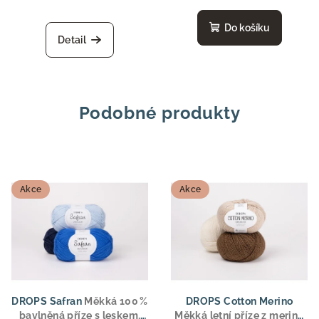
Do košíku
Detail
Podobné produkty
Akce
Akce
DROPS Safran
Měkká 100 %
DROPS Cotton Merino
bavlněná příze s leskem,
Měkká letní příze z merino