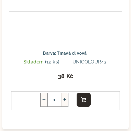
Barva: Tmavá olivová
Skladem
(12 ks)
UNICOLOUR43
38 Kč
−
+
Do
košíku