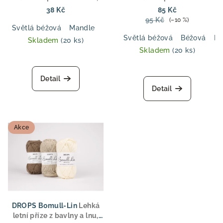
ideální pro letní oděvy,
vlny a bavlny, DK tloušťka,
38 Kč
85 Kč
topy a dětské oblečení
ideální pro svetry, topy a
95 Kč
(–10 %)
dětské oblečení
Světlá béžová
Mandle
Mech
Tmavá modrá
Džínová m
Světlá béžová
Béžová
Pu
Skladem
(20 ks)
Skladem
(20 ks)
Detail
Detail
Akce
DROPS Bomull-Lin
Lehká
letní příze z bavlny a lnu,