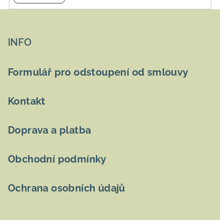
Z
á
p
INFO
a
t
Formulář pro odstoupení od smlouvy
í
Kontakt
Doprava a platba
Obchodní podmínky
Ochrana osobních údajů