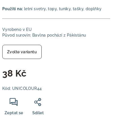
Použití na:
letní svetry, topy, tuniky, tašky, doplňky
Vyrobeno v EU
Původ surovin: Bavlna pochází z Pákistánu
Zvolte variantu
38 Kč
Měrná
Kód:
UNICOLOUR44
cena:
Zeptat se
Sdílet