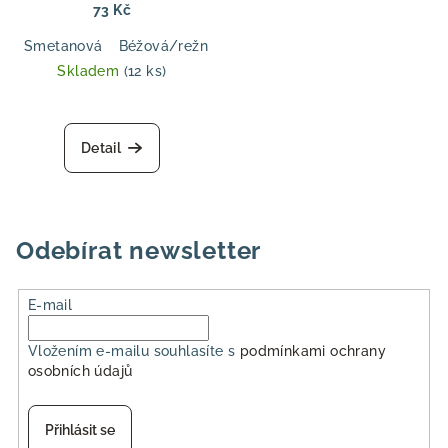
aran tloušťka, pro svetry,
73 Kč
topy a doplňky
Smetanová
Béžová/režná
Hnědá
Tmavě modrá
Světl
Skladem
(12 ks)
Detail
Odebírat newsletter
E-mail
Vložením e-mailu souhlasíte s
podmínkami ochrany
osobních údajů
Přihlásit se