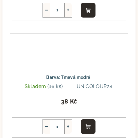
−
+
Do
košíku
Barva: Tmavá modrá
Skladem
(16 ks)
UNICOLOUR28
38 Kč
−
+
Do
košíku