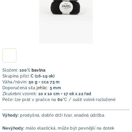
Složení:
100%
bavlna
Skupina přízí:
C (16-19 ok)
Váha/návin:
50 g = cca 75 m
Doporučená síla
jehlic
:
5 mm
Zkušební vzorek:
10 x 10 cm = 17 ok x 22 řad
Péče: lze prát v pračce na
60°
C / sušit volně rozložené
Výhody:
prodyšná, dobře drží tvar, snadná údržba
Nevýhody:
málo elastická, může být pevnější na dotek