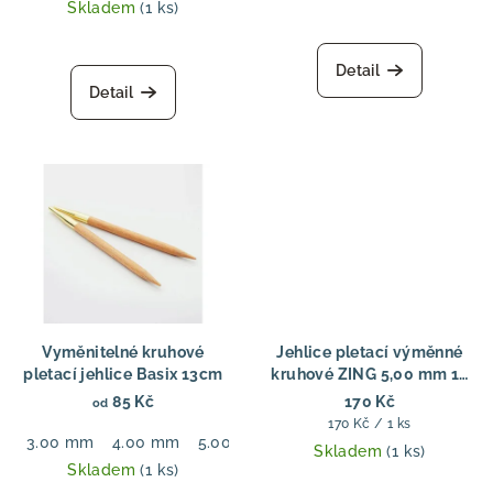
Skladem
(1 ks)
Detail
Detail
Vyměnitelné kruhové
Jehlice pletací výměnné
pletací jehlice Basix 13cm
kruhové ZING 5,00 mm 13
cm
85 Kč
170 Kč
od
Měrná
170 Kč / 1 ks
3.00 mm
4.00 mm
5.00 mm
6.00 mm
7.00 mm
8.00
cena:
Skladem
(1 ks)
Skladem
(1 ks)